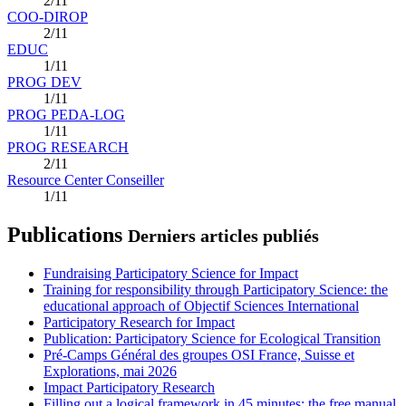
2/11
COO-DIROP
2/11
EDUC
1/11
PROG DEV
1/11
PROG PEDA-LOG
1/11
PROG RESEARCH
2/11
Resource Center Conseiller
1/11
Publications
Derniers articles publiés
Fundraising Participatory Science for Impact
Training for responsibility through Participatory Science: the
educational approach of Objectif Sciences International
Participatory Research for Impact
Publication: Participatory Science for Ecological Transition
Pré-Camps Général des groupes OSI France, Suisse et
Explorations, mai 2026
Impact Participatory Research
Filling out a logical framework in 45 minutes: the free manual