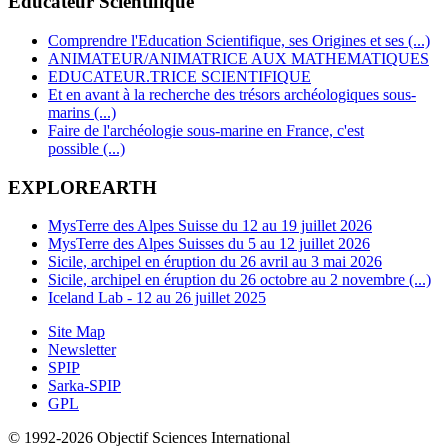
Educateur Scientifique
Comprendre l'Education Scientifique, ses Origines et ses (...)
ANIMATEUR/ANIMATRICE AUX MATHEMATIQUES
EDUCATEUR.TRICE SCIENTIFIQUE
Et en avant à la recherche des trésors archéologiques sous-
marins (...)
Faire de l'archéologie sous-marine en France, c'est
possible (...)
EXPLOREARTH
MysTerre des Alpes Suisse du 12 au 19 juillet 2026
MysTerre des Alpes Suisses du 5 au 12 juillet 2026
Sicile, archipel en éruption du 26 avril au 3 mai 2026
Sicile, archipel en éruption du 26 octobre au 2 novembre (...)
Iceland Lab - 12 au 26 juillet 2025
Site Map
Newsletter
SPIP
Sarka-SPIP
GPL
© 1992-2026 Objectif Sciences International