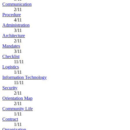
Communication
2/11
Procedure
4/11
Administration
3/11
Architecture
2/11
Mandates
3/11
Checklist
11/11
Logistics
1/11
Information Technology
11/11
Security
2/11
Orientation Map
2/11
Community Life
1/11
Contract
1/11
Organization