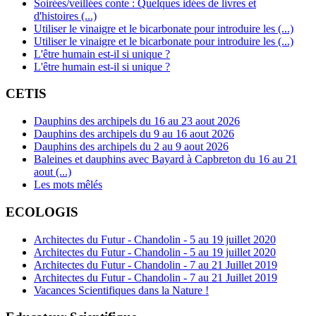
Soirées/veillées conte : Quelques idées de livres et
d'histoires (...)
Utiliser le vinaigre et le bicarbonate pour introduire les (...)
Utiliser le vinaigre et le bicarbonate pour introduire les (...)
L'être humain est-il si unique ?
L'être humain est-il si unique ?
CETIS
Dauphins des archipels du 16 au 23 aout 2026
Dauphins des archipels du 9 au 16 aout 2026
Dauphins des archipels du 2 au 9 aout 2026
Baleines et dauphins avec Bayard à Capbreton du 16 au 21
aout (...)
Les mots mêlés
ECOLOGIS
Architectes du Futur - Chandolin - 5 au 19 juillet 2020
Architectes du Futur - Chandolin - 5 au 19 juillet 2020
Architectes du Futur - Chandolin - 7 au 21 Juillet 2019
Architectes du Futur - Chandolin - 7 au 21 Juillet 2019
Vacances Scientifiques dans la Nature !