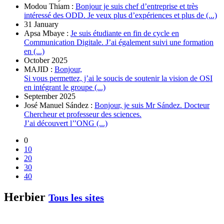
Modou Thiam :
Bonjour je suis chef d’entreprise et très
intéressé des ODD. Je veux plus d’expériences et plus de (...)
31 January
Apsa Mbaye :
Je suis étudiante en fin de cycle en
Communication Digitale. J’ai également suivi une formation
en (...)
October 2025
MAJID :
Bonjour,
Si vous permettez, j’ai le soucis de soutenir la vision de OSI
en intégrant le groupe (...)
September 2025
José Manuel Sández :
Bonjour, je suis Mr Sández. Docteur
Chercheur et professeur des sciences.
J’ai découvert l’’ONG (...)
0
10
20
30
40
Herbier
Tous les sites