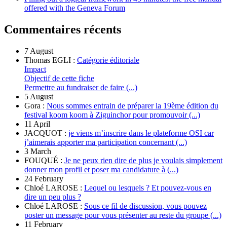
offered with the Geneva Forum
Commentaires récents
7 August
Thomas EGLI :
Catégorie éditoriale
Impact
Objectif de cette fiche
Permettre au fundraiser de faire (...)
5 August
Gora :
Nous sommes entrain de préparer la 19ème édition du
festival koom koom à Ziguinchor pour promouvoir (...)
11 April
JACQUOT :
je viens m’inscrire dans le plateforme OSI car
j’aimerais apporter ma participation concernant (...)
3 March
FOUQUÉ :
Je ne peux rien dire de plus je voulais simplement
donner mon profil et poser ma candidature à (...)
24 February
Chloé LAROSE :
Lequel ou lesquels ? Et pouvez-vous en
dire un peu plus ?
Chloé LAROSE :
Sous ce fil de discussion, vous pouvez
poster un message pour vous présenter au reste du groupe (...)
11 February