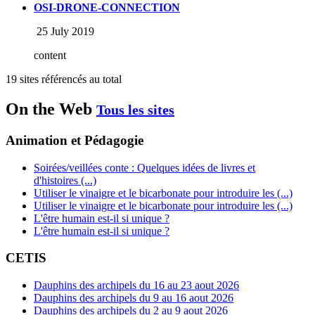
OSI-DRONE-CONNECTION
25 July 2019
content
19 sites référencés au total
On the Web
Tous les sites
Animation et Pédagogie
Soirées/veillées conte : Quelques idées de livres et
d'histoires (...)
Utiliser le vinaigre et le bicarbonate pour introduire les (...)
Utiliser le vinaigre et le bicarbonate pour introduire les (...)
L'être humain est-il si unique ?
L'être humain est-il si unique ?
CETIS
Dauphins des archipels du 16 au 23 aout 2026
Dauphins des archipels du 9 au 16 aout 2026
Dauphins des archipels du 2 au 9 aout 2026