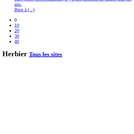
ans.
Bien à (...)
0
10
20
30
40
Herbier
Tous les sites