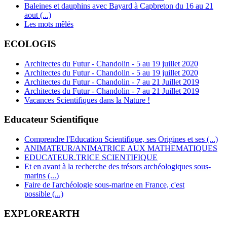
Baleines et dauphins avec Bayard à Capbreton du 16 au 21
aout (...)
Les mots mêlés
ECOLOGIS
Architectes du Futur - Chandolin - 5 au 19 juillet 2020
Architectes du Futur - Chandolin - 5 au 19 juillet 2020
Architectes du Futur - Chandolin - 7 au 21 Juillet 2019
Architectes du Futur - Chandolin - 7 au 21 Juillet 2019
Vacances Scientifiques dans la Nature !
Educateur Scientifique
Comprendre l'Education Scientifique, ses Origines et ses (...)
ANIMATEUR/ANIMATRICE AUX MATHEMATIQUES
EDUCATEUR.TRICE SCIENTIFIQUE
Et en avant à la recherche des trésors archéologiques sous-
marins (...)
Faire de l'archéologie sous-marine en France, c'est
possible (...)
EXPLOREARTH