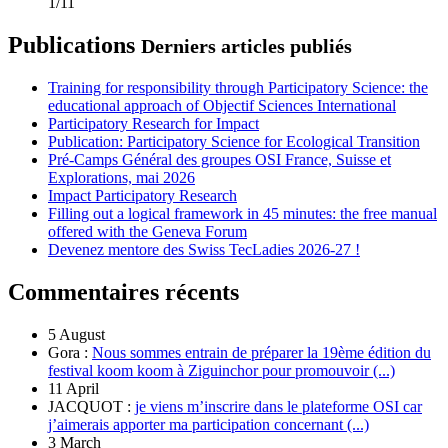
1/11
Publications
Derniers articles publiés
Training for responsibility through Participatory Science: the
educational approach of Objectif Sciences International
Participatory Research for Impact
Publication: Participatory Science for Ecological Transition
Pré-Camps Général des groupes OSI France, Suisse et
Explorations, mai 2026
Impact Participatory Research
Filling out a logical framework in 45 minutes: the free manual
offered with the Geneva Forum
Devenez mentore des Swiss TecLadies 2026-27 !
Commentaires récents
5 August
Gora :
Nous sommes entrain de préparer la 19ème édition du
festival koom koom à Ziguinchor pour promouvoir (...)
11 April
JACQUOT :
je viens m’inscrire dans le plateforme OSI car
j’aimerais apporter ma participation concernant (...)
3 March