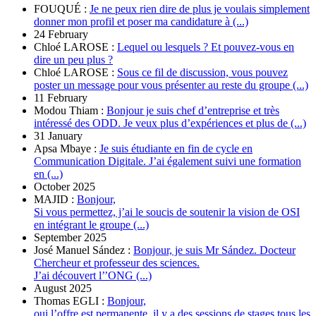
FOUQUÉ :
Je ne peux rien dire de plus je voulais simplement
donner mon profil et poser ma candidature à (...)
24 February
Chloé LAROSE :
Lequel ou lesquels ? Et pouvez-vous en
dire un peu plus ?
Chloé LAROSE :
Sous ce fil de discussion, vous pouvez
poster un message pour vous présenter au reste du groupe (...)
11 February
Modou Thiam :
Bonjour je suis chef d’entreprise et très
intéressé des ODD. Je veux plus d’expériences et plus de (...)
31 January
Apsa Mbaye :
Je suis étudiante en fin de cycle en
Communication Digitale. J’ai également suivi une formation
en (...)
October 2025
MAJID :
Bonjour,
Si vous permettez, j’ai le soucis de soutenir la vision de OSI
en intégrant le groupe (...)
September 2025
José Manuel Sández :
Bonjour, je suis Mr Sández. Docteur
Chercheur et professeur des sciences.
J’ai découvert l’’ONG (...)
August 2025
Thomas EGLI :
Bonjour,
oui l’offre est permanente, il y a des sessions de stages tous les