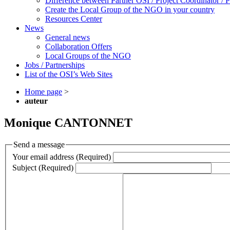
Difference between Partner OSI / Project Coordinator /
Create the Local Group of the NGO in your country
Resources Center
News
General news
Collaboration Offers
Local Groups of the NGO
Jobs / Partnerships
List of the OSI’s Web Sites
Home page
>
auteur
Monique CANTONNET
Send a message
Your email address (Required)
Subject (Required)