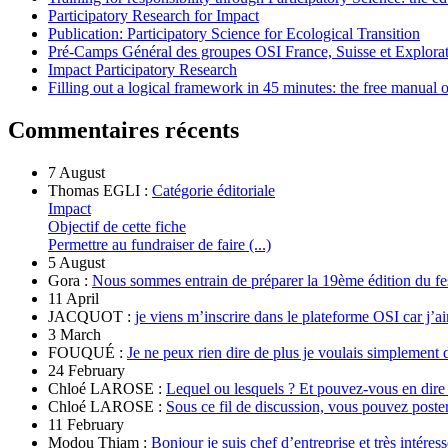
Participatory Research for Impact
Publication: Participatory Science for Ecological Transition
Pré-Camps Général des groupes OSI France, Suisse et Explora
Impact Participatory Research
Filling out a logical framework in 45 minutes: the free manual
Commentaires récents
7 August
Thomas EGLI :
Catégorie éditoriale
Impact
Objectif de cette fiche
Permettre au fundraiser de faire (...)
5 August
Gora :
Nous sommes entrain de préparer la 19ème édition du fe
11 April
JACQUOT :
je viens m’inscrire dans le plateforme OSI car j’ai
3 March
FOUQUÉ :
Je ne peux rien dire de plus je voulais simplement 
24 February
Chloé LAROSE :
Lequel ou lesquels ? Et pouvez-vous en dire
Chloé LAROSE :
Sous ce fil de discussion, vous pouvez poste
11 February
Modou Thiam :
Bonjour je suis chef d’entreprise et très intére