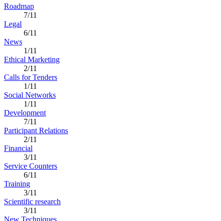
Roadmap
7/11
Legal
6/11
News
1/11
Ethical Marketing
2/11
Calls for Tenders
1/11
Social Networks
1/11
Development
7/11
Participant Relations
2/11
Financial
3/11
Service Counters
6/11
Training
3/11
Scientific research
3/11
New Techniques