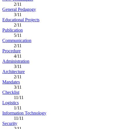
2/11
General Pedagogy
3/11
Educational Projects
2/11
Publication
5/11
Communication
2/11
Procedure
4/11
Administration
3/11
Architecture
2/11
Mandates
3/11
Checklist
11/11
Logistics
1/11
Information Technology
11/11
Security
2/11