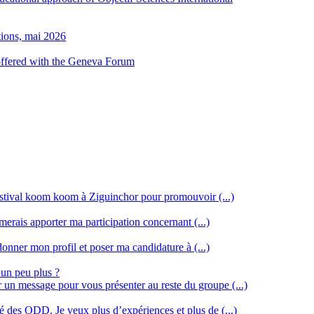
tions, mai 2026
 offered with the Geneva Forum
stival koom koom à Ziguinchor pour promouvoir (...)
merais apporter ma participation concernant (...)
donner mon profil et poser ma candidature à (...)
 un peu plus ?
r un message pour vous présenter au reste du groupe (...)
ssé des ODD. Je veux plus d’expériences et plus de (...)