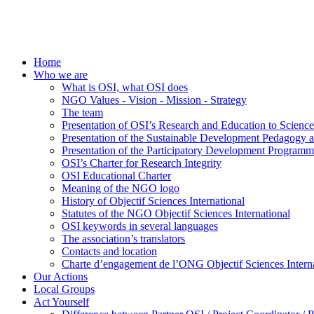
Home
Who we are
What is OSI, what OSI does
NGO Values - Vision - Mission - Strategy
The team
Presentation of OSI’s Research and Education to Scien
Presentation of the Sustainable Development Pedagogy 
Presentation of the Participatory Development Programm
OSI’s Charter for Research Integrity
OSI Educational Charter
Meaning of the NGO logo
History of Objectif Sciences International
Statutes of the NGO Objectif Sciences International
OSI keywords in several languages
The association’s translators
Contacts and location
Charte d’engagement de l’ONG Objectif Sciences Interna
Our Actions
Local Groups
Act Yourself