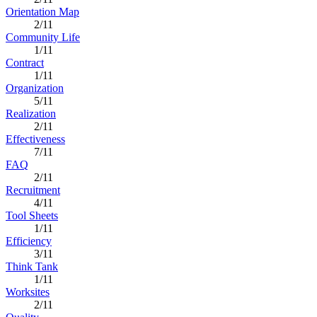
Orientation Map
2/11
Community Life
1/11
Contract
1/11
Organization
5/11
Realization
2/11
Effectiveness
7/11
FAQ
2/11
Recruitment
4/11
Tool Sheets
1/11
Efficiency
3/11
Think Tank
1/11
Worksites
2/11