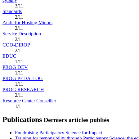
Quality
3/11
Standards
2/11
Audit for Hosting Minors
2/11
Service Description
2/11
COO-DIROP
2/11
EDUC
1/11
PROG DEV
1/11
PROG PEDA-LOG
1/11
PROG RESEARCH
2/11
Resource Center Conseiller
1/11
Publications
Derniers articles publiés
Fundraising Participatory Science for Impact
Training for responsibility through Participatory Science: the e