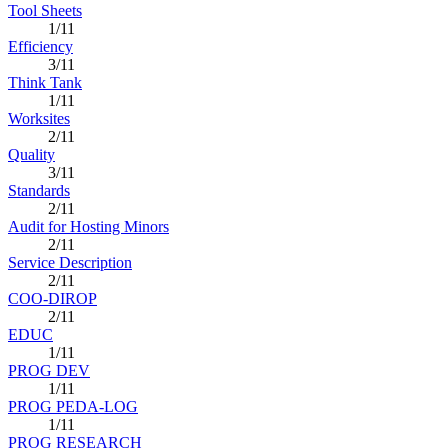
Tool Sheets
1/11
Efficiency
3/11
Think Tank
1/11
Worksites
2/11
Quality
3/11
Standards
2/11
Audit for Hosting Minors
2/11
Service Description
2/11
COO-DIROP
2/11
EDUC
1/11
PROG DEV
1/11
PROG PEDA-LOG
1/11
PROG RESEARCH