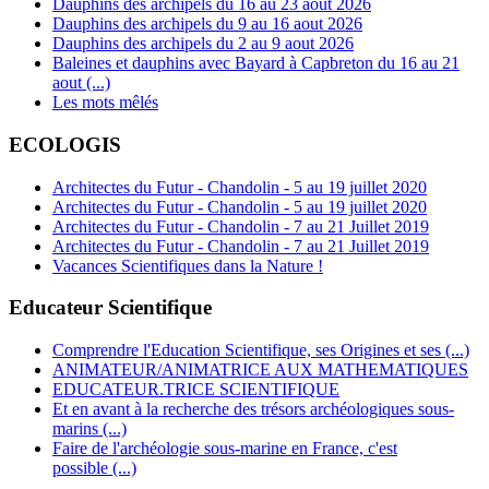
Dauphins des archipels du 16 au 23 aout 2026
Dauphins des archipels du 9 au 16 aout 2026
Dauphins des archipels du 2 au 9 aout 2026
Baleines et dauphins avec Bayard à Capbreton du 16 au 21
aout (...)
Les mots mêlés
ECOLOGIS
Architectes du Futur - Chandolin - 5 au 19 juillet 2020
Architectes du Futur - Chandolin - 5 au 19 juillet 2020
Architectes du Futur - Chandolin - 7 au 21 Juillet 2019
Architectes du Futur - Chandolin - 7 au 21 Juillet 2019
Vacances Scientifiques dans la Nature !
Educateur Scientifique
Comprendre l'Education Scientifique, ses Origines et ses (...)
ANIMATEUR/ANIMATRICE AUX MATHEMATIQUES
EDUCATEUR.TRICE SCIENTIFIQUE
Et en avant à la recherche des trésors archéologiques sous-
marins (...)
Faire de l'archéologie sous-marine en France, c'est
possible (...)