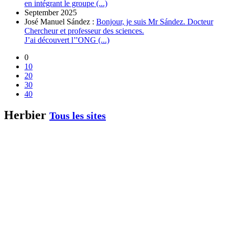
en intégrant le groupe (...)
September 2025
José Manuel Sández :
Bonjour, je suis Mr Sández. Docteur
Chercheur et professeur des sciences.
J’ai découvert l’’ONG (...)
0
10
20
30
40
Herbier
Tous les sites