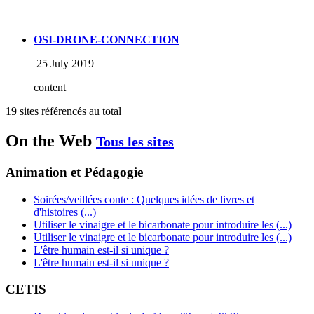
OSI-DRONE-CONNECTION
25 July 2019
content
19 sites référencés au total
On the Web
Tous les sites
Animation et Pédagogie
Soirées/veillées conte : Quelques idées de livres et
d'histoires (...)
Utiliser le vinaigre et le bicarbonate pour introduire les (...)
Utiliser le vinaigre et le bicarbonate pour introduire les (...)
L'être humain est-il si unique ?
L'être humain est-il si unique ?
CETIS