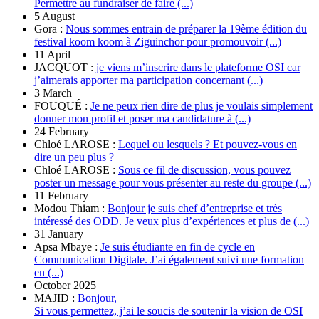
Permettre au fundraiser de faire (...)
5 August
Gora :
Nous sommes entrain de préparer la 19ème édition du
festival koom koom à Ziguinchor pour promouvoir (...)
11 April
JACQUOT :
je viens m’inscrire dans le plateforme OSI car
j’aimerais apporter ma participation concernant (...)
3 March
FOUQUÉ :
Je ne peux rien dire de plus je voulais simplement
donner mon profil et poser ma candidature à (...)
24 February
Chloé LAROSE :
Lequel ou lesquels ? Et pouvez-vous en
dire un peu plus ?
Chloé LAROSE :
Sous ce fil de discussion, vous pouvez
poster un message pour vous présenter au reste du groupe (...)
11 February
Modou Thiam :
Bonjour je suis chef d’entreprise et très
intéressé des ODD. Je veux plus d’expériences et plus de (...)
31 January
Apsa Mbaye :
Je suis étudiante en fin de cycle en
Communication Digitale. J’ai également suivi une formation
en (...)
October 2025
MAJID :
Bonjour,
Si vous permettez, j’ai le soucis de soutenir la vision de OSI