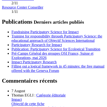
2/11
Resource Center Conseiller
1/11
Publications
Derniers articles publiés
Fundraising Participatory Science for Impact
Training for responsibility through Participatory Science: the
educational approach of Objectif Sciences International
Participatory Research for Impact
Publication: Participatory Science for Ecological Transition
Pré-Camps Général des groupes OSI France, Suisse et
Explorations, mai 2026
Impact Participatory Research
Filling out a logical framework in 45 minutes: the free manual
offered with the Geneva Forum
Commentaires récents
7 August
Thomas EGLI :
Catégorie éditoriale
Impact
Objectif de cette fiche