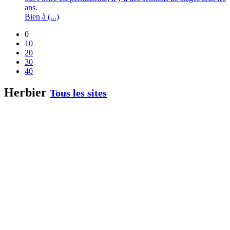
ans.
Bien à (...)
0
10
20
30
40
Herbier
Tous les sites