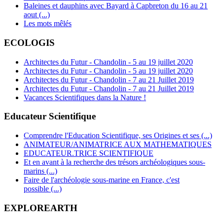
Baleines et dauphins avec Bayard à Capbreton du 16 au 21
aout (...)
Les mots mêlés
ECOLOGIS
Architectes du Futur - Chandolin - 5 au 19 juillet 2020
Architectes du Futur - Chandolin - 5 au 19 juillet 2020
Architectes du Futur - Chandolin - 7 au 21 Juillet 2019
Architectes du Futur - Chandolin - 7 au 21 Juillet 2019
Vacances Scientifiques dans la Nature !
Educateur Scientifique
Comprendre l'Education Scientifique, ses Origines et ses (...)
ANIMATEUR/ANIMATRICE AUX MATHEMATIQUES
EDUCATEUR.TRICE SCIENTIFIQUE
Et en avant à la recherche des trésors archéologiques sous-
marins (...)
Faire de l'archéologie sous-marine en France, c'est
possible (...)
EXPLOREARTH