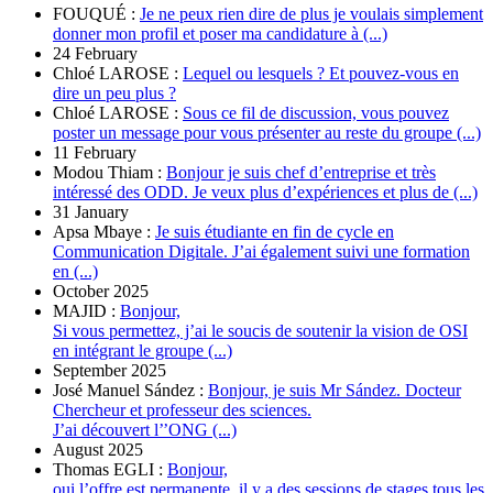
FOUQUÉ :
Je ne peux rien dire de plus je voulais simplement
donner mon profil et poser ma candidature à (...)
24 February
Chloé LAROSE :
Lequel ou lesquels ? Et pouvez-vous en
dire un peu plus ?
Chloé LAROSE :
Sous ce fil de discussion, vous pouvez
poster un message pour vous présenter au reste du groupe (...)
11 February
Modou Thiam :
Bonjour je suis chef d’entreprise et très
intéressé des ODD. Je veux plus d’expériences et plus de (...)
31 January
Apsa Mbaye :
Je suis étudiante en fin de cycle en
Communication Digitale. J’ai également suivi une formation
en (...)
October 2025
MAJID :
Bonjour,
Si vous permettez, j’ai le soucis de soutenir la vision de OSI
en intégrant le groupe (...)
September 2025
José Manuel Sández :
Bonjour, je suis Mr Sández. Docteur
Chercheur et professeur des sciences.
J’ai découvert l’’ONG (...)
August 2025
Thomas EGLI :
Bonjour,
oui l’offre est permanente, il y a des sessions de stages tous les