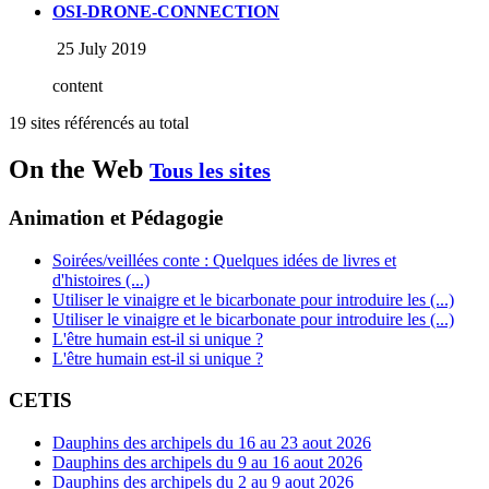
OSI-DRONE-CONNECTION
25 July 2019
content
19 sites référencés au total
On the Web
Tous les sites
Animation et Pédagogie
Soirées/veillées conte : Quelques idées de livres et
d'histoires (...)
Utiliser le vinaigre et le bicarbonate pour introduire les (...)
Utiliser le vinaigre et le bicarbonate pour introduire les (...)
L'être humain est-il si unique ?
L'être humain est-il si unique ?
CETIS
Dauphins des archipels du 16 au 23 aout 2026
Dauphins des archipels du 9 au 16 aout 2026
Dauphins des archipels du 2 au 9 aout 2026