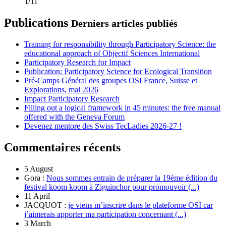
1/11
Publications
Derniers articles publiés
Training for responsibility through Participatory Science: the
educational approach of Objectif Sciences International
Participatory Research for Impact
Publication: Participatory Science for Ecological Transition
Pré-Camps Général des groupes OSI France, Suisse et
Explorations, mai 2026
Impact Participatory Research
Filling out a logical framework in 45 minutes: the free manual
offered with the Geneva Forum
Devenez mentore des Swiss TecLadies 2026-27 !
Commentaires récents
5 August
Gora :
Nous sommes entrain de préparer la 19ème édition du
festival koom koom à Ziguinchor pour promouvoir (...)
11 April
JACQUOT :
je viens m’inscrire dans le plateforme OSI car
j’aimerais apporter ma participation concernant (...)
3 March