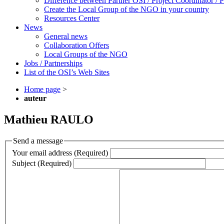
Difference between Partner OSI / Project Coordinator /
Create the Local Group of the NGO in your country
Resources Center
News
General news
Collaboration Offers
Local Groups of the NGO
Jobs / Partnerships
List of the OSI’s Web Sites
Home page
>
auteur
Mathieu RAULO
Send a message
Your email address (Required)
Subject (Required)