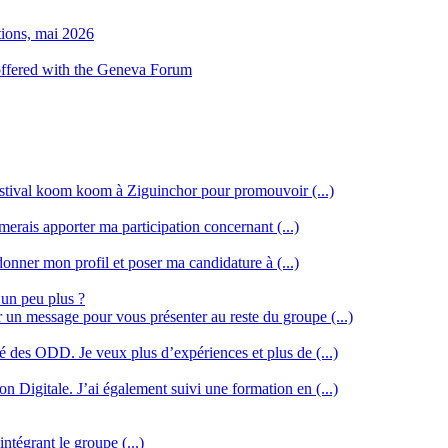
tions, mai 2026
 offered with the Geneva Forum
stival koom koom à Ziguinchor pour promouvoir (...)
merais apporter ma participation concernant (...)
donner mon profil et poser ma candidature à (...)
 un peu plus ?
r un message pour vous présenter au reste du groupe (...)
ssé des ODD. Je veux plus d’expériences et plus de (...)
n Digitale. J’ai également suivi une formation en (...)
intégrant le groupe (...)