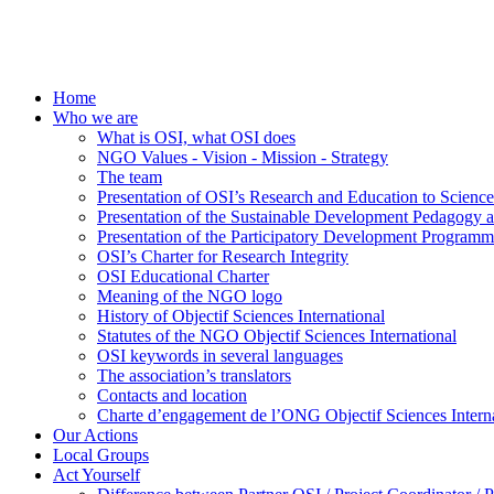
Home
Who we are
What is OSI, what OSI does
NGO Values - Vision - Mission - Strategy
The team
Presentation of OSI’s Research and Education to Scien
Presentation of the Sustainable Development Pedagogy 
Presentation of the Participatory Development Programm
OSI’s Charter for Research Integrity
OSI Educational Charter
Meaning of the NGO logo
History of Objectif Sciences International
Statutes of the NGO Objectif Sciences International
OSI keywords in several languages
The association’s translators
Contacts and location
Charte d’engagement de l’ONG Objectif Sciences Interna
Our Actions
Local Groups
Act Yourself