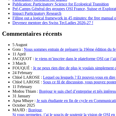
Publication: Participatory Science for Ecological Transition
Pré-Camps Général des groupes OSI France, Suisse et Explora
Impact Participatory Research
Filling out a logical framework in 45 minutes: the free manual
Devenez mentore des Swiss TecLadies 2026-27 !
Commentaires récents
5 August
Gora :
Nous sommes entrain de préparer la 19ème édition du fe
11 April
JACQUOT :
je viens m’inscrire dans le plateforme OSI car j’ai
3 March
FOUQUÉ :
Je ne peux rien dire de plus je voulais simplement 
24 February
Chloé LAROSE :
Lequel ou lesquels ? Et pouvez-vous en dire
Chloé LAROSE :
Sous ce fil de discussion, vous pouvez poste
11 February
Modou Thiam :
Bonjour je suis chef d’entreprise et très intére
31 January
Apsa Mbaye :
Je suis étudiante en fin de cycle en Communicatio
October 2025
MAJID :
Bonjour,
Si vous permettez, j’ai le soucis de soutenir la vision de OSI en 