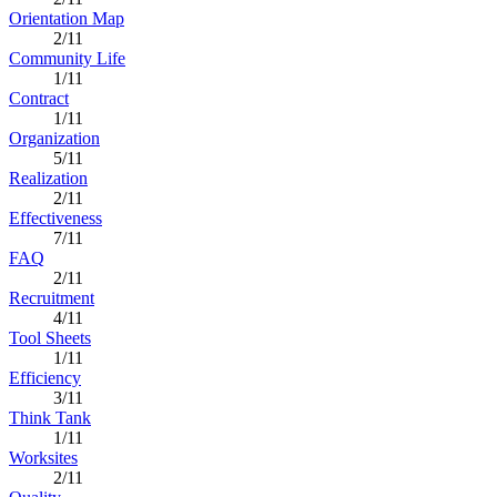
Orientation Map
2/11
Community Life
1/11
Contract
1/11
Organization
5/11
Realization
2/11
Effectiveness
7/11
FAQ
2/11
Recruitment
4/11
Tool Sheets
1/11
Efficiency
3/11
Think Tank
1/11
Worksites
2/11