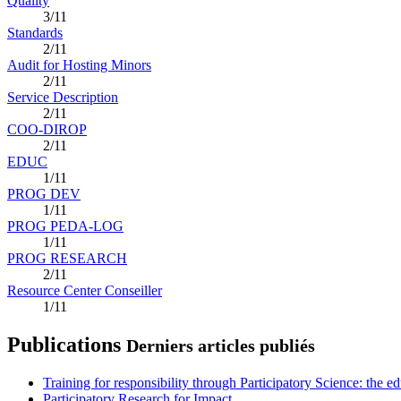
Quality
3/11
Standards
2/11
Audit for Hosting Minors
2/11
Service Description
2/11
COO-DIROP
2/11
EDUC
1/11
PROG DEV
1/11
PROG PEDA-LOG
1/11
PROG RESEARCH
2/11
Resource Center Conseiller
1/11
Publications
Derniers articles publiés
Training for responsibility through Participatory Science: the e
Participatory Research for Impact