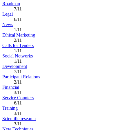
Roadmap
7/11
Legal
6/11
News
1/11
Ethical Marketing
2/11
Calls for Tenders
1/11
Social Networks
1/11
Development
7/11
Participant Relations
2/11
Financial
3/11
Service Counters
6/11
Training
3/11
Scientific research
3/11
New Techniques