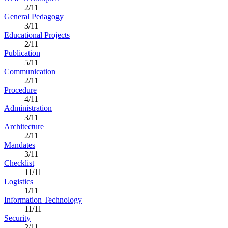
2/11
General Pedagogy
3/11
Educational Projects
2/11
Publication
5/11
Communication
2/11
Procedure
4/11
Administration
3/11
Architecture
2/11
Mandates
3/11
Checklist
11/11
Logistics
1/11
Information Technology
11/11
Security
2/11