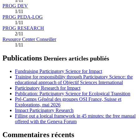
1/11
PROG DEV
1/11
PROG PEDA-LOG
1/11
PROG RESEARCH
2/11
Resource Center Conseiller
1/11
Publications
Derniers articles publiés
Fundraising Participatory Science for Impact
Training for responsibility through Participatory Science: the
educational approach of Objectif Sciences International
Participatory Research for Impact
Publication: Participatory Science for Ecological Transition
Pré-Camps Général des groupes OSI France, Suisse et
Explorations, mai 2026
Impact Participatory Research
Filling out a logical framework in 45 minutes: the free manual
offered with the Geneva Forum
Commentaires récents