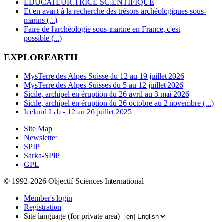
EDUCATEUR.TRICE SCIENTIFIQUE
Et en avant à la recherche des trésors archéologiques sous-
marins (...)
Faire de l'archéologie sous-marine en France, c'est
possible (...)
EXPLOREARTH
MysTerre des Alpes Suisse du 12 au 19 juillet 2026
MysTerre des Alpes Suisses du 5 au 12 juillet 2026
Sicile, archipel en éruption du 26 avril au 3 mai 2026
Sicile, archipel en éruption du 26 octobre au 2 novembre (...)
Iceland Lab - 12 au 26 juillet 2025
Site Map
Newsletter
SPIP
Sarka-SPIP
GPL
© 1992-2026 Objectif Sciences International
Member's login
Registration
Site language (for private area)