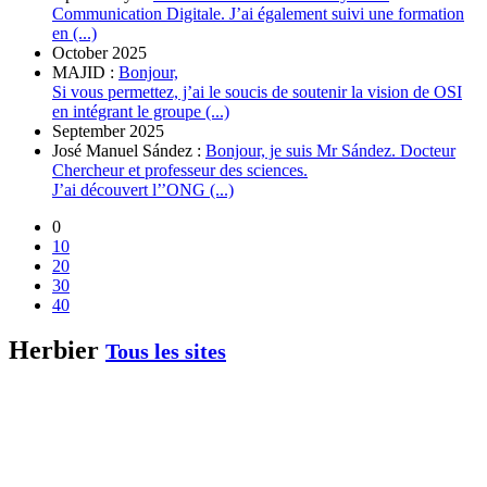
Communication Digitale. J’ai également suivi une formation
en (...)
October 2025
MAJID :
Bonjour,
Si vous permettez, j’ai le soucis de soutenir la vision de OSI
en intégrant le groupe (...)
September 2025
José Manuel Sández :
Bonjour, je suis Mr Sández. Docteur
Chercheur et professeur des sciences.
J’ai découvert l’’ONG (...)
0
10
20
30
40
Herbier
Tous les sites