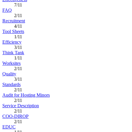
7/11
FAQ
2/11
Recruitment
4/11
Tool Sheets
1/11
Efficiency
3/11
Think Tank
1/11
Worksites
2/11
Quality
3/11
Standards
2/11
Audit for Hosting Minors
2/11
Service Description
2/11
COO-DIROP
2/11
EDUC