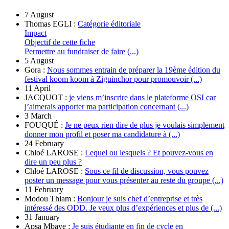
7 August
Thomas EGLI :
Catégorie éditoriale
Impact
Objectif de cette fiche
Permettre au fundraiser de faire (...)
5 August
Gora :
Nous sommes entrain de préparer la 19ème édition du
festival koom koom à Ziguinchor pour promouvoir (...)
11 April
JACQUOT :
je viens m’inscrire dans le plateforme OSI car
j’aimerais apporter ma participation concernant (...)
3 March
FOUQUÉ :
Je ne peux rien dire de plus je voulais simplement
donner mon profil et poser ma candidature à (...)
24 February
Chloé LAROSE :
Lequel ou lesquels ? Et pouvez-vous en
dire un peu plus ?
Chloé LAROSE :
Sous ce fil de discussion, vous pouvez
poster un message pour vous présenter au reste du groupe (...)
11 February
Modou Thiam :
Bonjour je suis chef d’entreprise et très
intéressé des ODD. Je veux plus d’expériences et plus de (...)
31 January
Apsa Mbaye :
Je suis étudiante en fin de cycle en