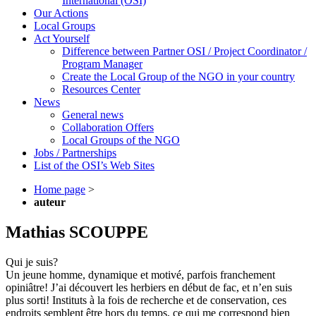
International (OSI)
Our Actions
Local Groups
Act Yourself
Difference between Partner OSI / Project Coordinator /
Program Manager
Create the Local Group of the NGO in your country
Resources Center
News
General news
Collaboration Offers
Local Groups of the NGO
Jobs / Partnerships
List of the OSI’s Web Sites
Home page
>
auteur
Mathias SCOUPPE
Qui je suis?
Un jeune homme, dynamique et motivé, parfois franchement
opiniâtre! J’ai découvert les herbiers en début de fac, et n’en suis
plus sorti! Instituts à la fois de recherche et de conservation, ces
endroits semblent être hors du temps, ce qui me correspond bien