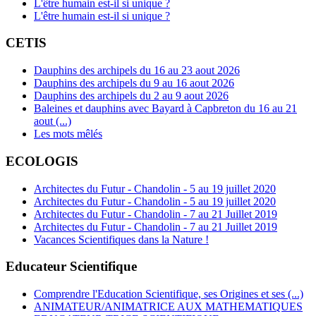
L'être humain est-il si unique ?
L'être humain est-il si unique ?
CETIS
Dauphins des archipels du 16 au 23 aout 2026
Dauphins des archipels du 9 au 16 aout 2026
Dauphins des archipels du 2 au 9 aout 2026
Baleines et dauphins avec Bayard à Capbreton du 16 au 21
aout (...)
Les mots mêlés
ECOLOGIS
Architectes du Futur - Chandolin - 5 au 19 juillet 2020
Architectes du Futur - Chandolin - 5 au 19 juillet 2020
Architectes du Futur - Chandolin - 7 au 21 Juillet 2019
Architectes du Futur - Chandolin - 7 au 21 Juillet 2019
Vacances Scientifiques dans la Nature !
Educateur Scientifique
Comprendre l'Education Scientifique, ses Origines et ses (...)
ANIMATEUR/ANIMATRICE AUX MATHEMATIQUES