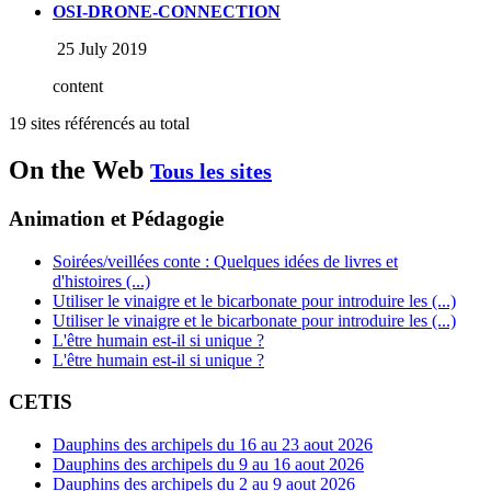
OSI-DRONE-CONNECTION
25 July 2019
content
19 sites référencés au total
On the Web
Tous les sites
Animation et Pédagogie
Soirées/veillées conte : Quelques idées de livres et
d'histoires (...)
Utiliser le vinaigre et le bicarbonate pour introduire les (...)
Utiliser le vinaigre et le bicarbonate pour introduire les (...)
L'être humain est-il si unique ?
L'être humain est-il si unique ?
CETIS
Dauphins des archipels du 16 au 23 aout 2026
Dauphins des archipels du 9 au 16 aout 2026
Dauphins des archipels du 2 au 9 aout 2026