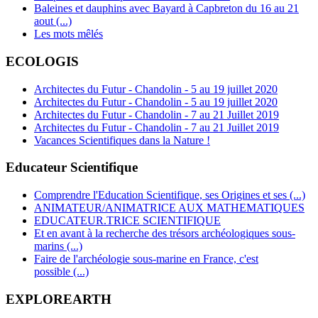
Baleines et dauphins avec Bayard à Capbreton du 16 au 21
aout (...)
Les mots mêlés
ECOLOGIS
Architectes du Futur - Chandolin - 5 au 19 juillet 2020
Architectes du Futur - Chandolin - 5 au 19 juillet 2020
Architectes du Futur - Chandolin - 7 au 21 Juillet 2019
Architectes du Futur - Chandolin - 7 au 21 Juillet 2019
Vacances Scientifiques dans la Nature !
Educateur Scientifique
Comprendre l'Education Scientifique, ses Origines et ses (...)
ANIMATEUR/ANIMATRICE AUX MATHEMATIQUES
EDUCATEUR.TRICE SCIENTIFIQUE
Et en avant à la recherche des trésors archéologiques sous-
marins (...)
Faire de l'archéologie sous-marine en France, c'est
possible (...)
EXPLOREARTH