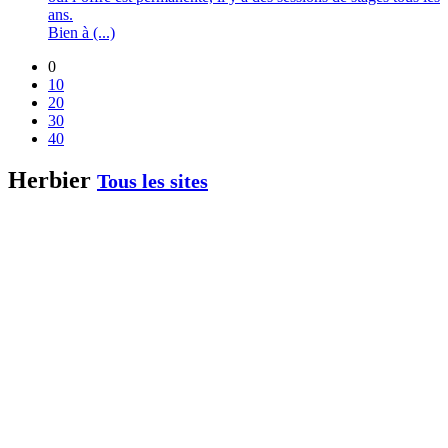
ans.
Bien à (...)
0
10
20
30
40
Herbier
Tous les sites