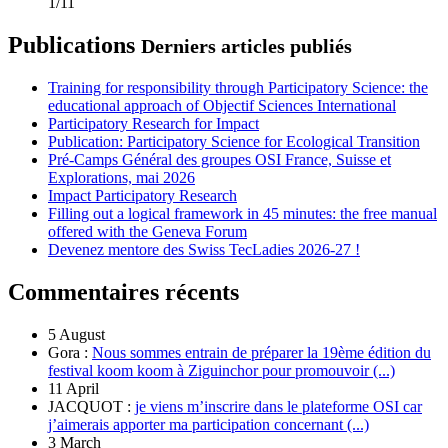
1/11
Publications
Derniers articles publiés
Training for responsibility through Participatory Science: the
educational approach of Objectif Sciences International
Participatory Research for Impact
Publication: Participatory Science for Ecological Transition
Pré-Camps Général des groupes OSI France, Suisse et
Explorations, mai 2026
Impact Participatory Research
Filling out a logical framework in 45 minutes: the free manual
offered with the Geneva Forum
Devenez mentore des Swiss TecLadies 2026-27 !
Commentaires récents
5 August
Gora :
Nous sommes entrain de préparer la 19ème édition du
festival koom koom à Ziguinchor pour promouvoir (...)
11 April
JACQUOT :
je viens m’inscrire dans le plateforme OSI car
j’aimerais apporter ma participation concernant (...)
3 March