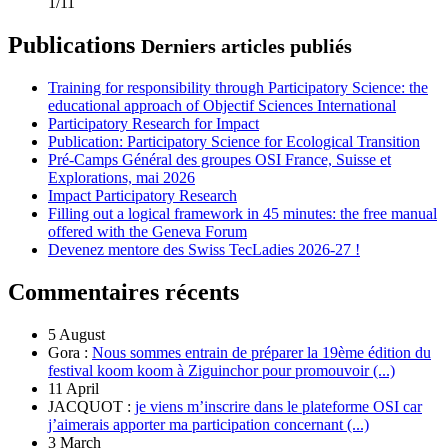
1/11
Publications
Derniers articles publiés
Training for responsibility through Participatory Science: the
educational approach of Objectif Sciences International
Participatory Research for Impact
Publication: Participatory Science for Ecological Transition
Pré-Camps Général des groupes OSI France, Suisse et
Explorations, mai 2026
Impact Participatory Research
Filling out a logical framework in 45 minutes: the free manual
offered with the Geneva Forum
Devenez mentore des Swiss TecLadies 2026-27 !
Commentaires récents
5 August
Gora :
Nous sommes entrain de préparer la 19ème édition du
festival koom koom à Ziguinchor pour promouvoir (...)
11 April
JACQUOT :
je viens m’inscrire dans le plateforme OSI car
j’aimerais apporter ma participation concernant (...)
3 March