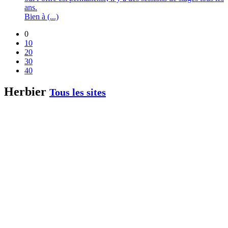
ans.
Bien à (...)
0
10
20
30
40
Herbier
Tous les sites