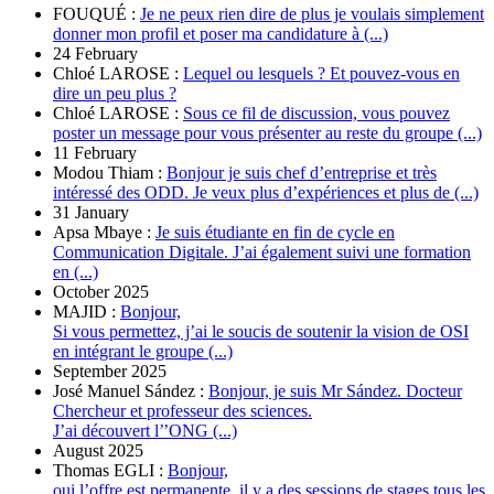
FOUQUÉ :
Je ne peux rien dire de plus je voulais simplement
donner mon profil et poser ma candidature à (...)
24 February
Chloé LAROSE :
Lequel ou lesquels ? Et pouvez-vous en
dire un peu plus ?
Chloé LAROSE :
Sous ce fil de discussion, vous pouvez
poster un message pour vous présenter au reste du groupe (...)
11 February
Modou Thiam :
Bonjour je suis chef d’entreprise et très
intéressé des ODD. Je veux plus d’expériences et plus de (...)
31 January
Apsa Mbaye :
Je suis étudiante en fin de cycle en
Communication Digitale. J’ai également suivi une formation
en (...)
October 2025
MAJID :
Bonjour,
Si vous permettez, j’ai le soucis de soutenir la vision de OSI
en intégrant le groupe (...)
September 2025
José Manuel Sández :
Bonjour, je suis Mr Sández. Docteur
Chercheur et professeur des sciences.
J’ai découvert l’’ONG (...)
August 2025
Thomas EGLI :
Bonjour,
oui l’offre est permanente, il y a des sessions de stages tous les