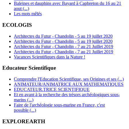
Baleines et dauphins avec Bayard à Capbreton du 16 au 21
aout (...)
Les mots mêlés
ECOLOGIS
Architectes du Futur - Chandolin - 5 au 19 juillet 2020
Architectes du Futur - Chandolin - 5 au 19 juillet 2020
Architectes du Futur - Chandolin - 7 au 21 Juillet 2019
Architectes du Futur - Chandolin - 7 au 21 Juillet 2019
Vacances Scientifiques dans la Nature !
Educateur Scientifique
Comprendre l'Education Scientifique, ses Origines et ses (...)
ANIMATEUR/ANIMATRICE AUX MATHEMATIQUES
EDUCATEUR.TRICE SCIENTIFIQUE
Et en avant à la recherche des trésors archéologiques sous-
marins (...)
Faire de l'archéologie sous-marine en France, c'est
possible (...)
EXPLOREARTH