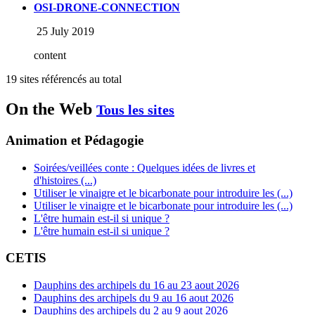
OSI-DRONE-CONNECTION
25 July 2019
content
19 sites référencés au total
On the Web
Tous les sites
Animation et Pédagogie
Soirées/veillées conte : Quelques idées de livres et
d'histoires (...)
Utiliser le vinaigre et le bicarbonate pour introduire les (...)
Utiliser le vinaigre et le bicarbonate pour introduire les (...)
L'être humain est-il si unique ?
L'être humain est-il si unique ?
CETIS
Dauphins des archipels du 16 au 23 aout 2026
Dauphins des archipels du 9 au 16 aout 2026
Dauphins des archipels du 2 au 9 aout 2026