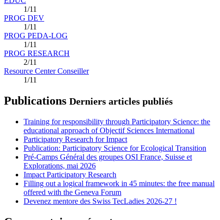
EDUC
1/11
PROG DEV
1/11
PROG PEDA-LOG
1/11
PROG RESEARCH
2/11
Resource Center Conseiller
1/11
Publications
Derniers articles publiés
Training for responsibility through Participatory Science: the
educational approach of Objectif Sciences International
Participatory Research for Impact
Publication: Participatory Science for Ecological Transition
Pré-Camps Général des groupes OSI France, Suisse et
Explorations, mai 2026
Impact Participatory Research
Filling out a logical framework in 45 minutes: the free manual
offered with the Geneva Forum
Devenez mentore des Swiss TecLadies 2026-27 !