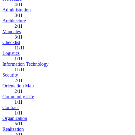
4/11
Administration
3/11
Architecture
2/11
Mandates
3/11
Checklist
11/11
Logistics
1/11
Information Technology
11/11
Security
2/11
Orientation Map
2/11
Community Life
1/11
Contract
1/11
Organization
5/11
Realization
2/11