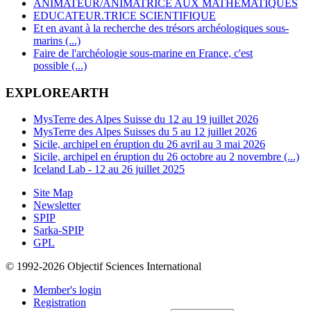
ANIMATEUR/ANIMATRICE AUX MATHEMATIQUES
EDUCATEUR.TRICE SCIENTIFIQUE
Et en avant à la recherche des trésors archéologiques sous-
marins (...)
Faire de l'archéologie sous-marine en France, c'est
possible (...)
EXPLOREARTH
MysTerre des Alpes Suisse du 12 au 19 juillet 2026
MysTerre des Alpes Suisses du 5 au 12 juillet 2026
Sicile, archipel en éruption du 26 avril au 3 mai 2026
Sicile, archipel en éruption du 26 octobre au 2 novembre (...)
Iceland Lab - 12 au 26 juillet 2025
Site Map
Newsletter
SPIP
Sarka-SPIP
GPL
© 1992-2026 Objectif Sciences International
Member's login
Registration