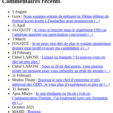
Commentaires récents
5 August
Gora :
Nous sommes entrain de préparer la 19ème édition du
festival koom koom à Ziguinchor pour promouvoir (...)
11 April
JACQUOT :
je viens m’inscrire dans le plateforme OSI car
j’aimerais apporter ma participation concernant (...)
3 March
FOUQUÉ :
Je ne peux rien dire de plus je voulais simplement
donner mon profil et poser ma candidature à (...)
24 February
Chloé LAROSE :
Lequel ou lesquels ? Et pouvez-vous en
dire un peu plus ?
Chloé LAROSE :
Sous ce fil de discussion, vous pouvez
poster un message pour vous présenter au reste du groupe (...)
11 February
Modou Thiam :
Bonjour je suis chef d’entreprise et très
intéressé des ODD. Je veux plus d’expériences et plus de (...)
31 January
Apsa Mbaye :
Je suis étudiante en fin de cycle en
Communication Digitale. J’ai également suivi une formation
en (...)
October 2025
MAJID :
Bonjour,