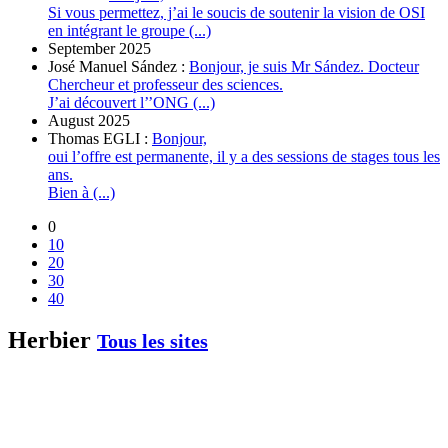
Si vous permettez, j’ai le soucis de soutenir la vision de OSI
en intégrant le groupe (...)
September 2025
José Manuel Sández :
Bonjour, je suis Mr Sández. Docteur
Chercheur et professeur des sciences.
J’ai découvert l’’ONG (...)
August 2025
Thomas EGLI :
Bonjour,
oui l’offre est permanente, il y a des sessions de stages tous les
ans.
Bien à (...)
0
10
20
30
40
Herbier
Tous les sites