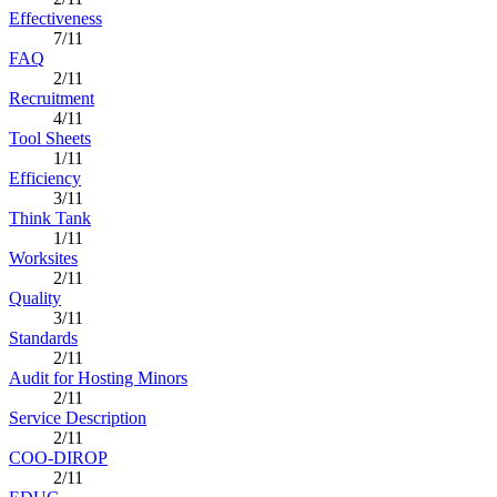
Effectiveness
7/11
FAQ
2/11
Recruitment
4/11
Tool Sheets
1/11
Efficiency
3/11
Think Tank
1/11
Worksites
2/11
Quality
3/11
Standards
2/11
Audit for Hosting Minors
2/11
Service Description
2/11
COO-DIROP
2/11