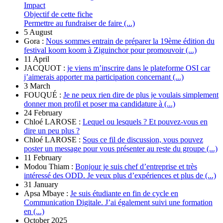
Impact
Objectif de cette fiche
Permettre au fundraiser de faire (...)
5 August
Gora :
Nous sommes entrain de préparer la 19ème édition du
festival koom koom à Ziguinchor pour promouvoir (...)
11 April
JACQUOT :
je viens m’inscrire dans le plateforme OSI car
j’aimerais apporter ma participation concernant (...)
3 March
FOUQUÉ :
Je ne peux rien dire de plus je voulais simplement
donner mon profil et poser ma candidature à (...)
24 February
Chloé LAROSE :
Lequel ou lesquels ? Et pouvez-vous en
dire un peu plus ?
Chloé LAROSE :
Sous ce fil de discussion, vous pouvez
poster un message pour vous présenter au reste du groupe (...)
11 February
Modou Thiam :
Bonjour je suis chef d’entreprise et très
intéressé des ODD. Je veux plus d’expériences et plus de (...)
31 January
Apsa Mbaye :
Je suis étudiante en fin de cycle en
Communication Digitale. J’ai également suivi une formation
en (...)
October 2025