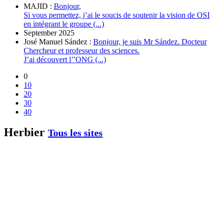
MAJID :
Bonjour,
Si vous permettez, j’ai le soucis de soutenir la vision de OSI
en intégrant le groupe (...)
September 2025
José Manuel Sández :
Bonjour, je suis Mr Sández. Docteur
Chercheur et professeur des sciences.
J’ai découvert l’’ONG (...)
0
10
20
30
40
Herbier
Tous les sites