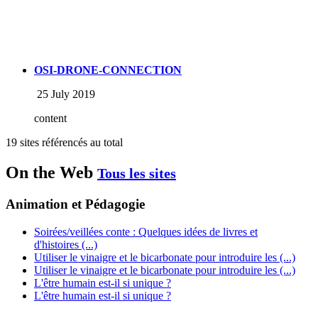
OSI-DRONE-CONNECTION
25 July 2019
content
19 sites référencés au total
On the Web
Tous les sites
Animation et Pédagogie
Soirées/veillées conte : Quelques idées de livres et
d'histoires (...)
Utiliser le vinaigre et le bicarbonate pour introduire les (...)
Utiliser le vinaigre et le bicarbonate pour introduire les (...)
L'être humain est-il si unique ?
L'être humain est-il si unique ?