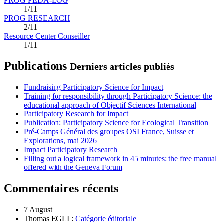
PROG PEDA-LOG
1/11
PROG RESEARCH
2/11
Resource Center Conseiller
1/11
Publications
Derniers articles publiés
Fundraising Participatory Science for Impact
Training for responsibility through Participatory Science: the
educational approach of Objectif Sciences International
Participatory Research for Impact
Publication: Participatory Science for Ecological Transition
Pré-Camps Général des groupes OSI France, Suisse et
Explorations, mai 2026
Impact Participatory Research
Filling out a logical framework in 45 minutes: the free manual
offered with the Geneva Forum
Commentaires récents
7 August
Thomas EGLI :
Catégorie éditoriale