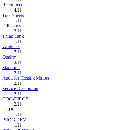
Recruitment
4/11
Tool Sheets
1/11
Efficiency
3/11
Think Tank
1/11
Worksites
2/11
Quality
3/11
Standards
2/11
Audit for Hosting Minors
2/11
Service Description
2/11
COO-DIROP
2/11
EDUC
1/11
PROG DEV
1/11