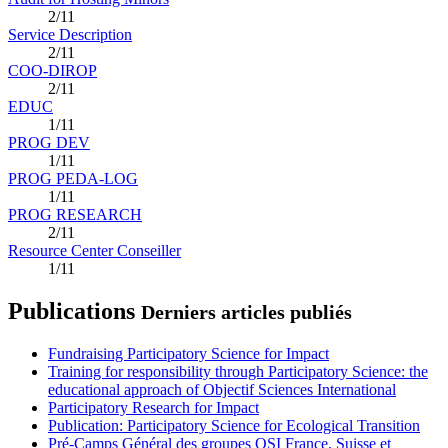
2/11
Service Description
2/11
COO-DIROP
2/11
EDUC
1/11
PROG DEV
1/11
PROG PEDA-LOG
1/11
PROG RESEARCH
2/11
Resource Center Conseiller
1/11
Publications
Derniers articles publiés
Fundraising Participatory Science for Impact
Training for responsibility through Participatory Science: the
educational approach of Objectif Sciences International
Participatory Research for Impact
Publication: Participatory Science for Ecological Transition
Pré-Camps Général des groupes OSI France, Suisse et