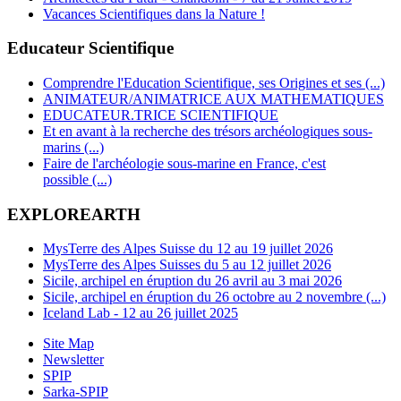
Vacances Scientifiques dans la Nature !
Educateur Scientifique
Comprendre l'Education Scientifique, ses Origines et ses (...)
ANIMATEUR/ANIMATRICE AUX MATHEMATIQUES
EDUCATEUR.TRICE SCIENTIFIQUE
Et en avant à la recherche des trésors archéologiques sous-
marins (...)
Faire de l'archéologie sous-marine en France, c'est
possible (...)
EXPLOREARTH
MysTerre des Alpes Suisse du 12 au 19 juillet 2026
MysTerre des Alpes Suisses du 5 au 12 juillet 2026
Sicile, archipel en éruption du 26 avril au 3 mai 2026
Sicile, archipel en éruption du 26 octobre au 2 novembre (...)
Iceland Lab - 12 au 26 juillet 2025
Site Map
Newsletter
SPIP
Sarka-SPIP