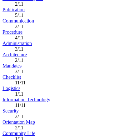
2/11
Publication
5/11
Communication
2/11
Procedure
4/11
Administration
3/11
Architecture
2/11
Mandates
3/11
Checklist
11/11
Logistics
1/11
Information Technology
11/11
Security
2/11
Orientation Map
2/11
Community Life
1/11