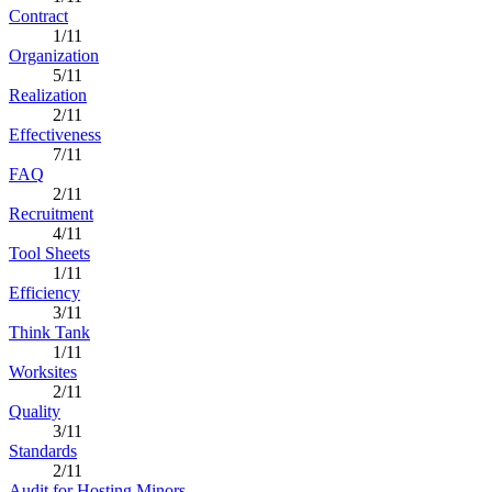
Contract
1/11
Organization
5/11
Realization
2/11
Effectiveness
7/11
FAQ
2/11
Recruitment
4/11
Tool Sheets
1/11
Efficiency
3/11
Think Tank
1/11
Worksites
2/11
Quality
3/11
Standards
2/11
Audit for Hosting Minors