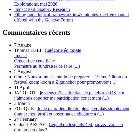
Explorations, mai 2026
Impact Participatory Research
Filling out a logical framework in 45 minutes: the free manual
offered with the Geneva Forum
Commentaires récents
7 August
Thomas EGLI :
Catégorie éditoriale
Impact
Objectif de cette fiche
Permettre au fundraiser de faire (...)
5 August
Gora :
Nous sommes entrain de préparer la 19ème édition du
festival koom koom à Ziguinchor pour promouvoir (...)
11 April
JACQUOT :
je viens m’inscrire dans le plateforme OSI car
j’aimerais apporter ma participation concernant (...)
3 March
FOUQUÉ :
Je ne peux rien dire de plus je voulais simplement
donner mon profil et poser ma candidature à (...)
24 February
Chloé LAROSE :
Lequel ou lesquels ? Et pouvez-vous en
dire un peu plus ?