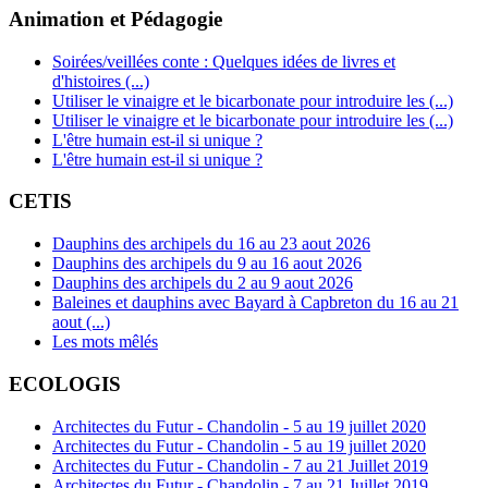
Animation et Pédagogie
Soirées/veillées conte : Quelques idées de livres et
d'histoires (...)
Utiliser le vinaigre et le bicarbonate pour introduire les (...)
Utiliser le vinaigre et le bicarbonate pour introduire les (...)
L'être humain est-il si unique ?
L'être humain est-il si unique ?
CETIS
Dauphins des archipels du 16 au 23 aout 2026
Dauphins des archipels du 9 au 16 aout 2026
Dauphins des archipels du 2 au 9 aout 2026
Baleines et dauphins avec Bayard à Capbreton du 16 au 21
aout (...)
Les mots mêlés
ECOLOGIS
Architectes du Futur - Chandolin - 5 au 19 juillet 2020
Architectes du Futur - Chandolin - 5 au 19 juillet 2020
Architectes du Futur - Chandolin - 7 au 21 Juillet 2019
Architectes du Futur - Chandolin - 7 au 21 Juillet 2019