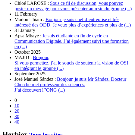
Chloé LAROSE :
Sous ce fil de discussion, vous pouvez
poster un message pour vous présenter au reste du groupe (...)
11 February
Modou Thiam :
Bonjour je suis chef d’entreprise et très
intéressé des ODD. Je veux plus d’expériences et plus de (...)
31 January
Apsa Mbaye :
Je suis étudiante en fin de cycle en
Communication Digitale. J’ai également suivi une formation
en (...)
October 2025
MAJID :
Bonjour,
Si vous permettez, j’ai le soucis de soutenir la vision de OSI
en intégrant le groupe (...)
September 2025
José Manuel Sández :
Bonjour, je suis Mr Sández. Docteur
Chercheur et professeur des sciences.
J’ai découvert l’’ONG (...)
0
10
20
30
40
Herbier
Tous les sites