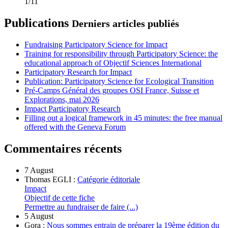
1/11
Publications
Derniers articles publiés
Fundraising Participatory Science for Impact
Training for responsibility through Participatory Science: the
educational approach of Objectif Sciences International
Participatory Research for Impact
Publication: Participatory Science for Ecological Transition
Pré-Camps Général des groupes OSI France, Suisse et
Explorations, mai 2026
Impact Participatory Research
Filling out a logical framework in 45 minutes: the free manual
offered with the Geneva Forum
Commentaires récents
7 August
Thomas EGLI :
Catégorie éditoriale
Impact
Objectif de cette fiche
Permettre au fundraiser de faire (...)
5 August
Gora :
Nous sommes entrain de préparer la 19ème édition du