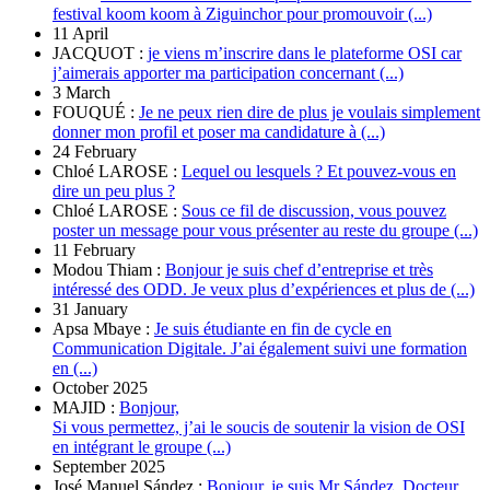
festival koom koom à Ziguinchor pour promouvoir (...)
11 April
JACQUOT :
je viens m’inscrire dans le plateforme OSI car
j’aimerais apporter ma participation concernant (...)
3 March
FOUQUÉ :
Je ne peux rien dire de plus je voulais simplement
donner mon profil et poser ma candidature à (...)
24 February
Chloé LAROSE :
Lequel ou lesquels ? Et pouvez-vous en
dire un peu plus ?
Chloé LAROSE :
Sous ce fil de discussion, vous pouvez
poster un message pour vous présenter au reste du groupe (...)
11 February
Modou Thiam :
Bonjour je suis chef d’entreprise et très
intéressé des ODD. Je veux plus d’expériences et plus de (...)
31 January
Apsa Mbaye :
Je suis étudiante en fin de cycle en
Communication Digitale. J’ai également suivi une formation
en (...)
October 2025
MAJID :
Bonjour,
Si vous permettez, j’ai le soucis de soutenir la vision de OSI
en intégrant le groupe (...)
September 2025
José Manuel Sández :
Bonjour, je suis Mr Sández. Docteur