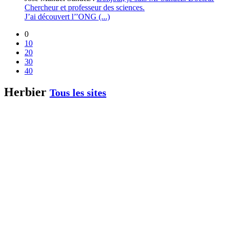
Chercheur et professeur des sciences.
J’ai découvert l’’ONG (...)
0
10
20
30
40
Herbier
Tous les sites