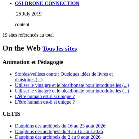
OSI-DRONE-CONNECTION
25 July 2019
content
19 sites référencés au total
On the Web
Tous les sites
Animation et Pédagogie
Soirées/veillées conte : Quelques idées de livres et
d'histoires (...)
Utiliser le vinaigre et le bicarbonate pour introduire les (...)
Utiliser le vinaigre et le bicarbonate pour introduire les (...)
L'être humain est-il si unique ?
L'être humain est-il si unique ?
CETIS
Dauphins des archipels du 16 au 23 aout 2026
Dauphins des archipels du 9 au 16 aout 2026
Dauphins des archipels du 2 au 9 aout 2026