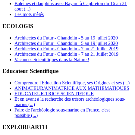
Baleines et dauphins avec Bayard à Capbreton du 16 au 21
aout (...)
Les mots mêlés
ECOLOGIS
Architectes du Futur - Chandolin - 5 au 19 juillet 2020
Architectes du Futur - Chandolin - 5 au 19 juillet 2020
Architectes du Futur - Chandolin - 7 au 21 Juillet 2019
Architectes du Futur - Chandolin - 7 au 21 Juillet 2019
Vacances Scientifiques dans la Nature !
Educateur Scientifique
Comprendre l'Education Scientifique, ses Origines et ses (...)
ANIMATEUR/ANIMATRICE AUX MATHEMATIQUES
EDUCATEUR.TRICE SCIENTIFIQUE
Et en avant à la recherche des trésors archéologiques sous-
marins (...)
Faire de l'archéologie sous-marine en France, c'est
possible (...)
EXPLOREARTH