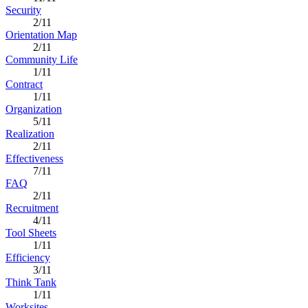
Security
2/11
Orientation Map
2/11
Community Life
1/11
Contract
1/11
Organization
5/11
Realization
2/11
Effectiveness
7/11
FAQ
2/11
Recruitment
4/11
Tool Sheets
1/11
Efficiency
3/11
Think Tank
1/11
Worksites