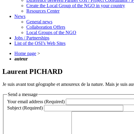
Difference between Partner OSI / Project Coordinator /
Create the Local Group of the NGO in your country
Resources Center
News
General news
Collaboration Offers
Local Groups of the NGO
Jobs / Partnerships
List of the OSI’s Web Sites
Home page
>
auteur
Laurent PICHARD
Je suis avant tout géographe et amoureux de la nature. Mais je suis a
Send a message
Your email address (Required)
Subject (Required)