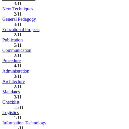
3/11
New Techniques
2/11
General Pedagogy
3/11
Educational Projects
2/11
Publication
5/11
Communication
2/11
Procedure
4/11
Administration
3/11
Architecture
2/11
Mandates
3/11
Checklist
11/11
Logistics
1/11
Information Technology
11/11