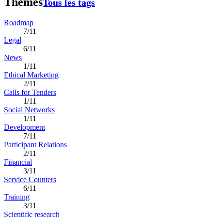
Thèmes
Tous les tags
Roadmap
7/11
Legal
6/11
News
1/11
Ethical Marketing
2/11
Calls for Tenders
1/11
Social Networks
1/11
Development
7/11
Participant Relations
2/11
Financial
3/11
Service Counters
6/11
Training
3/11
Scientific research