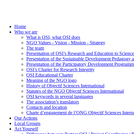
Home
Who we are
What is OSI, what OSI does
NGO Values - Vision - Mission - Strategy
The team
Presentation of OSI’s Research and Education to Scien
Presentation of the Sustainable Development Pedagogy 
Presentation of the Participatory Development Programm
OSI’s Charter for Research Integrity
OSI Educational Charter
Meaning of the NGO logo
History of Objectif Sciences International
Statutes of the NGO Objectif Sciences International
OSI keywords in several languages
The association’s translators
Contacts and location
Charte d’engagement de l’ONG Objectif Sciences Interna
Our Actions
Local Groups
Act Yourself