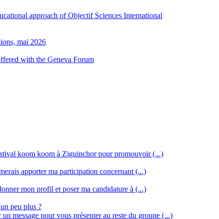
ducational approach of Objectif Sciences International
tions, mai 2026
 offered with the Geneva Forum
stival koom koom à Ziguinchor pour promouvoir (...)
merais apporter ma participation concernant (...)
donner mon profil et poser ma candidature à (...)
 un peu plus ?
r un message pour vous présenter au reste du groupe (...)