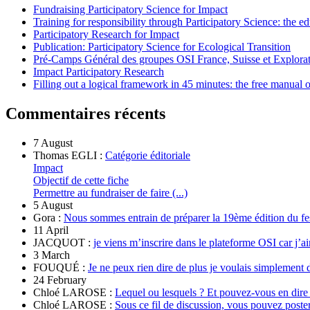
Fundraising Participatory Science for Impact
Training for responsibility through Participatory Science: the e
Participatory Research for Impact
Publication: Participatory Science for Ecological Transition
Pré-Camps Général des groupes OSI France, Suisse et Explora
Impact Participatory Research
Filling out a logical framework in 45 minutes: the free manual
Commentaires récents
7 August
Thomas EGLI :
Catégorie éditoriale
Impact
Objectif de cette fiche
Permettre au fundraiser de faire (...)
5 August
Gora :
Nous sommes entrain de préparer la 19ème édition du fe
11 April
JACQUOT :
je viens m’inscrire dans le plateforme OSI car j’ai
3 March
FOUQUÉ :
Je ne peux rien dire de plus je voulais simplement 
24 February
Chloé LAROSE :
Lequel ou lesquels ? Et pouvez-vous en dire
Chloé LAROSE :
Sous ce fil de discussion, vous pouvez poste