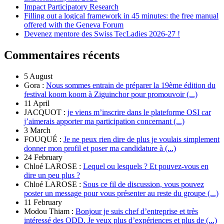
Impact Participatory Research
Filling out a logical framework in 45 minutes: the free manual
offered with the Geneva Forum
Devenez mentore des Swiss TecLadies 2026-27 !
Commentaires récents
5 August
Gora :
Nous sommes entrain de préparer la 19ème édition du
festival koom koom à Ziguinchor pour promouvoir (...)
11 April
JACQUOT :
je viens m’inscrire dans le plateforme OSI car
j’aimerais apporter ma participation concernant (...)
3 March
FOUQUÉ :
Je ne peux rien dire de plus je voulais simplement
donner mon profil et poser ma candidature à (...)
24 February
Chloé LAROSE :
Lequel ou lesquels ? Et pouvez-vous en
dire un peu plus ?
Chloé LAROSE :
Sous ce fil de discussion, vous pouvez
poster un message pour vous présenter au reste du groupe (...)
11 February
Modou Thiam :
Bonjour je suis chef d’entreprise et très
intéressé des ODD. Je veux plus d’expériences et plus de (...)