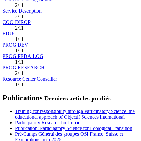
2/11
Service Description
2/11
COO-DIROP
2/11
EDUC
1/11
PROG DEV
1/11
PROG PEDA-LOG
1/11
PROG RESEARCH
2/11
Resource Center Conseiller
1/11
Publications
Derniers articles publiés
Training for responsibility through Participatory Science: the
educational approach of Objectif Sciences International
Participatory Research for Impact
Publication: Participatory Science for Ecological Transition
Pré-Camps Général des groupes OSI France, Suisse et
Explorations, mai 2026