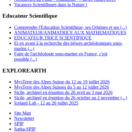
Vacances Scientifiques dans la Nature !
Educateur Scientifique
Comprendre l'Education Scientifique, ses Origines et ses (...)
ANIMATEUR/ANIMATRICE AUX MATHEMATIQUES
EDUCATEUR.TRICE SCIENTIFIQUE
Et en avant à la recherche des trésors archéologiques sous-
marins (...)
Faire de l'archéologie sous-marine en France, c'est
possible (...)
EXPLOREARTH
MysTerre des Alpes Suisse du 12 au 19 juillet 2026
MysTerre des Alpes Suisses du 5 au 12 juillet 2026
Sicile, archipel en éruption du 26 avril au 3 mai 2026
Sicile, archipel en éruption du 26 octobre au 2 novembre (...)
Iceland Lab - 12 au 26 juillet 2025
Site Map
Newsletter
SPIP
Sarka-SPIP