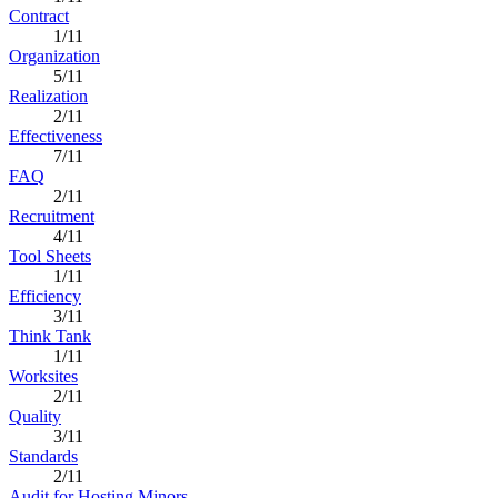
Contract
1/11
Organization
5/11
Realization
2/11
Effectiveness
7/11
FAQ
2/11
Recruitment
4/11
Tool Sheets
1/11
Efficiency
3/11
Think Tank
1/11
Worksites
2/11
Quality
3/11
Standards
2/11
Audit for Hosting Minors