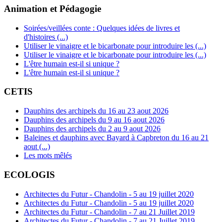
Animation et Pédagogie
Soirées/veillées conte : Quelques idées de livres et
d'histoires (...)
Utiliser le vinaigre et le bicarbonate pour introduire les (...)
Utiliser le vinaigre et le bicarbonate pour introduire les (...)
L'être humain est-il si unique ?
L'être humain est-il si unique ?
CETIS
Dauphins des archipels du 16 au 23 aout 2026
Dauphins des archipels du 9 au 16 aout 2026
Dauphins des archipels du 2 au 9 aout 2026
Baleines et dauphins avec Bayard à Capbreton du 16 au 21
aout (...)
Les mots mêlés
ECOLOGIS
Architectes du Futur - Chandolin - 5 au 19 juillet 2020
Architectes du Futur - Chandolin - 5 au 19 juillet 2020
Architectes du Futur - Chandolin - 7 au 21 Juillet 2019
Architectes du Futur - Chandolin - 7 au 21 Juillet 2019