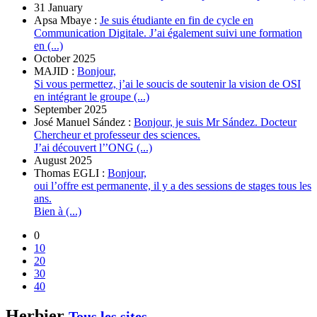
31 January
Apsa Mbaye :
Je suis étudiante en fin de cycle en
Communication Digitale. J’ai également suivi une formation
en (...)
October 2025
MAJID :
Bonjour,
Si vous permettez, j’ai le soucis de soutenir la vision de OSI
en intégrant le groupe (...)
September 2025
José Manuel Sández :
Bonjour, je suis Mr Sández. Docteur
Chercheur et professeur des sciences.
J’ai découvert l’’ONG (...)
August 2025
Thomas EGLI :
Bonjour,
oui l’offre est permanente, il y a des sessions de stages tous les
ans.
Bien à (...)
0
10
20
30
40
Herbier
Tous les sites