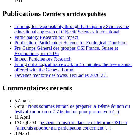
1/11
Publications
Derniers articles publiés
Training for responsibility through Participatory Science: the
educational approach of Objectif Sciences International
Participatory Research for Impact
Publication: Participatory Science for Ecological Transition
Pré-Camps Général des groupes OSI France, Suisse et
Explorations, mai 2026
Impact Participatory Research
Filling out a logical framework in 45 minutes: the free manual
offered with the Geneva Forum
Devenez mentore des Swiss TecLadies 2026-27 !
Commentaires récents
5 August
Gora :
Nous sommes entrain de préparer la 19ème édition du
festival koom koom à Ziguinchor pour promouvoir (...)
11 April
JACQUOT :
je viens m’inscrire dans le plateforme OSI car
j’aimerais apporter ma participation concernant (...)
3 March