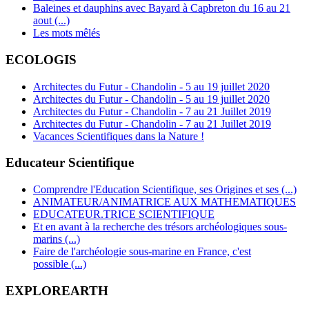
Baleines et dauphins avec Bayard à Capbreton du 16 au 21
aout (...)
Les mots mêlés
ECOLOGIS
Architectes du Futur - Chandolin - 5 au 19 juillet 2020
Architectes du Futur - Chandolin - 5 au 19 juillet 2020
Architectes du Futur - Chandolin - 7 au 21 Juillet 2019
Architectes du Futur - Chandolin - 7 au 21 Juillet 2019
Vacances Scientifiques dans la Nature !
Educateur Scientifique
Comprendre l'Education Scientifique, ses Origines et ses (...)
ANIMATEUR/ANIMATRICE AUX MATHEMATIQUES
EDUCATEUR.TRICE SCIENTIFIQUE
Et en avant à la recherche des trésors archéologiques sous-
marins (...)
Faire de l'archéologie sous-marine en France, c'est
possible (...)
EXPLOREARTH