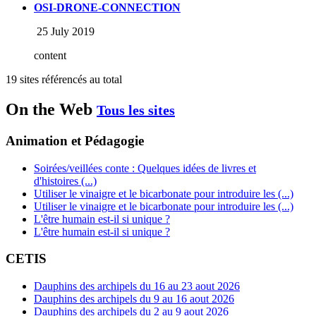
OSI-DRONE-CONNECTION
25 July 2019
content
19 sites référencés au total
On the Web
Tous les sites
Animation et Pédagogie
Soirées/veillées conte : Quelques idées de livres et
d'histoires (...)
Utiliser le vinaigre et le bicarbonate pour introduire les (...)
Utiliser le vinaigre et le bicarbonate pour introduire les (...)
L'être humain est-il si unique ?
L'être humain est-il si unique ?
CETIS
Dauphins des archipels du 16 au 23 aout 2026
Dauphins des archipels du 9 au 16 aout 2026
Dauphins des archipels du 2 au 9 aout 2026