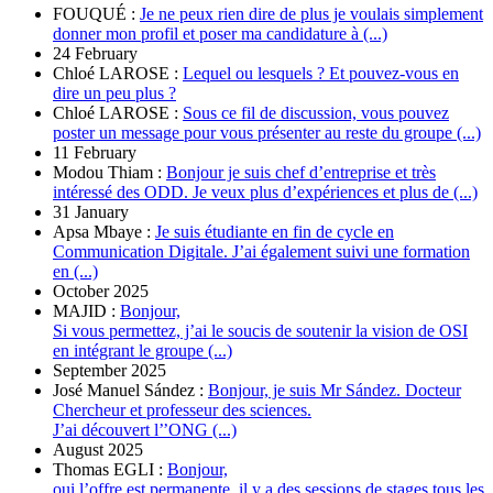
FOUQUÉ :
Je ne peux rien dire de plus je voulais simplement
donner mon profil et poser ma candidature à (...)
24 February
Chloé LAROSE :
Lequel ou lesquels ? Et pouvez-vous en
dire un peu plus ?
Chloé LAROSE :
Sous ce fil de discussion, vous pouvez
poster un message pour vous présenter au reste du groupe (...)
11 February
Modou Thiam :
Bonjour je suis chef d’entreprise et très
intéressé des ODD. Je veux plus d’expériences et plus de (...)
31 January
Apsa Mbaye :
Je suis étudiante en fin de cycle en
Communication Digitale. J’ai également suivi une formation
en (...)
October 2025
MAJID :
Bonjour,
Si vous permettez, j’ai le soucis de soutenir la vision de OSI
en intégrant le groupe (...)
September 2025
José Manuel Sández :
Bonjour, je suis Mr Sández. Docteur
Chercheur et professeur des sciences.
J’ai découvert l’’ONG (...)
August 2025
Thomas EGLI :
Bonjour,
oui l’offre est permanente, il y a des sessions de stages tous les