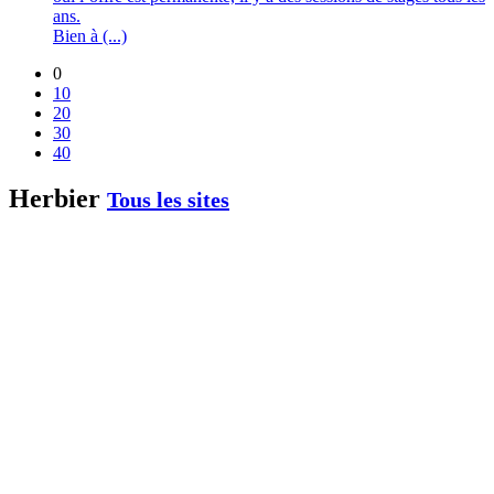
ans.
Bien à (...)
0
10
20
30
40
Herbier
Tous les sites