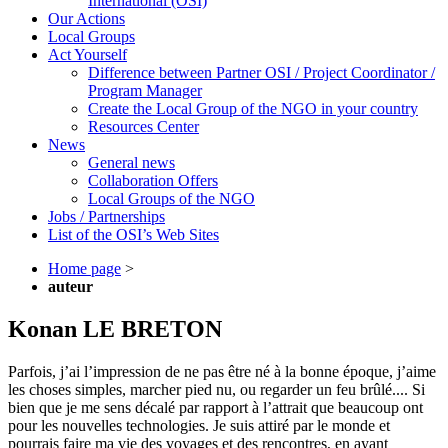
International (OSI)
Our Actions
Local Groups
Act Yourself
Difference between Partner OSI / Project Coordinator /
Program Manager
Create the Local Group of the NGO in your country
Resources Center
News
General news
Collaboration Offers
Local Groups of the NGO
Jobs / Partnerships
List of the OSI’s Web Sites
Home page
>
auteur
Konan LE BRETON
Parfois, j’ai l’impression de ne pas être né à la bonne époque, j’aime
les choses simples, marcher pied nu, ou regarder un feu brûlé.... Si
bien que je me sens décalé par rapport à l’attrait que beaucoup ont
pour les nouvelles technologies. Je suis attiré par le monde et
pourrais faire ma vie des voyages et des rencontres, en ayant