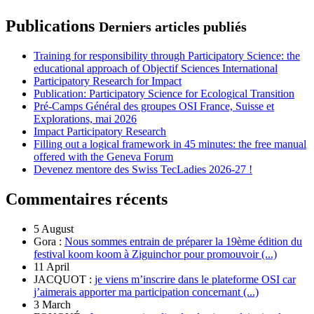
Publications
Derniers articles publiés
Training for responsibility through Participatory Science: the
educational approach of Objectif Sciences International
Participatory Research for Impact
Publication: Participatory Science for Ecological Transition
Pré-Camps Général des groupes OSI France, Suisse et
Explorations, mai 2026
Impact Participatory Research
Filling out a logical framework in 45 minutes: the free manual
offered with the Geneva Forum
Devenez mentore des Swiss TecLadies 2026-27 !
Commentaires récents
5 August
Gora :
Nous sommes entrain de préparer la 19ème édition du
festival koom koom à Ziguinchor pour promouvoir (...)
11 April
JACQUOT :
je viens m’inscrire dans le plateforme OSI car
j’aimerais apporter ma participation concernant (...)
3 March