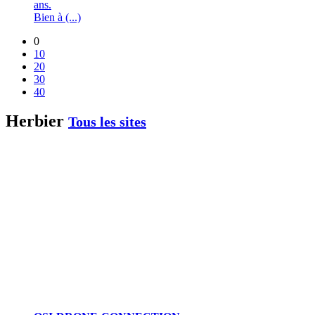
ans.
Bien à (...)
0
10
20
30
40
Herbier
Tous les sites