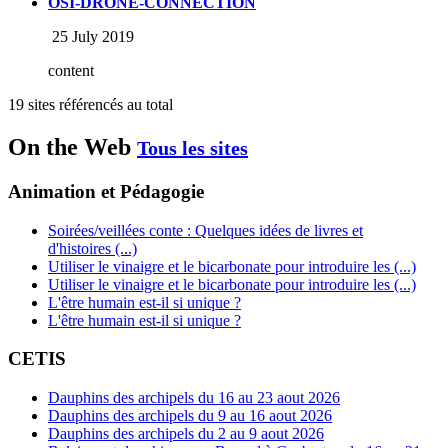
OSI-DRONE-CONNECTION
25 July 2019
content
19 sites référencés au total
On the Web
Tous les sites
Animation et Pédagogie
Soirées/veillées conte : Quelques idées de livres et
d'histoires (...)
Utiliser le vinaigre et le bicarbonate pour introduire les (...)
Utiliser le vinaigre et le bicarbonate pour introduire les (...)
L'être humain est-il si unique ?
L'être humain est-il si unique ?
CETIS
Dauphins des archipels du 16 au 23 aout 2026
Dauphins des archipels du 9 au 16 aout 2026
Dauphins des archipels du 2 au 9 aout 2026