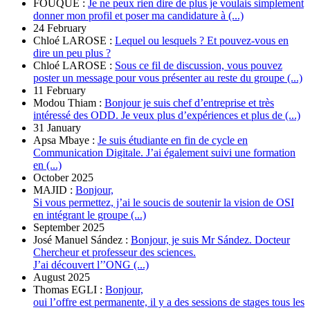
FOUQUÉ :
Je ne peux rien dire de plus je voulais simplement
donner mon profil et poser ma candidature à (...)
24 February
Chloé LAROSE :
Lequel ou lesquels ? Et pouvez-vous en
dire un peu plus ?
Chloé LAROSE :
Sous ce fil de discussion, vous pouvez
poster un message pour vous présenter au reste du groupe (...)
11 February
Modou Thiam :
Bonjour je suis chef d’entreprise et très
intéressé des ODD. Je veux plus d’expériences et plus de (...)
31 January
Apsa Mbaye :
Je suis étudiante en fin de cycle en
Communication Digitale. J’ai également suivi une formation
en (...)
October 2025
MAJID :
Bonjour,
Si vous permettez, j’ai le soucis de soutenir la vision de OSI
en intégrant le groupe (...)
September 2025
José Manuel Sández :
Bonjour, je suis Mr Sández. Docteur
Chercheur et professeur des sciences.
J’ai découvert l’’ONG (...)
August 2025
Thomas EGLI :
Bonjour,
oui l’offre est permanente, il y a des sessions de stages tous les