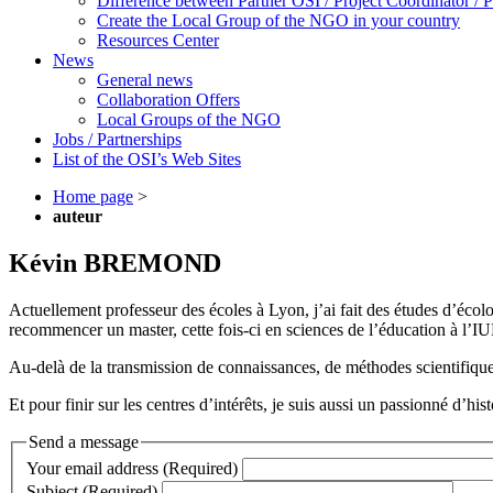
Difference between Partner OSI / Project Coordinator /
Create the Local Group of the NGO in your country
Resources Center
News
General news
Collaboration Offers
Local Groups of the NGO
Jobs / Partnerships
List of the OSI’s Web Sites
Home page
>
auteur
Kévin BREMOND
Actuellement professeur des écoles à Lyon, j’ai fait des études d’écol
recommencer un master, cette fois-ci en sciences de l’éducation à l’
Au-delà de la transmission de connaissances, de méthodes scientifiques,
Et pour finir sur les centres d’intérêts, je suis aussi un passionné d’his
Send a message
Your email address (Required)
Subject (Required)