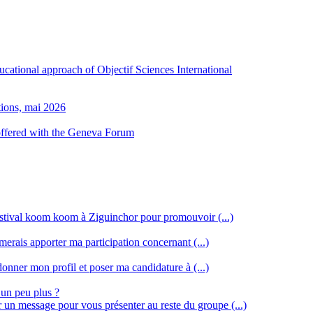
ducational approach of Objectif Sciences International
tions, mai 2026
 offered with the Geneva Forum
stival koom koom à Ziguinchor pour promouvoir (...)
merais apporter ma participation concernant (...)
donner mon profil et poser ma candidature à (...)
 un peu plus ?
r un message pour vous présenter au reste du groupe (...)