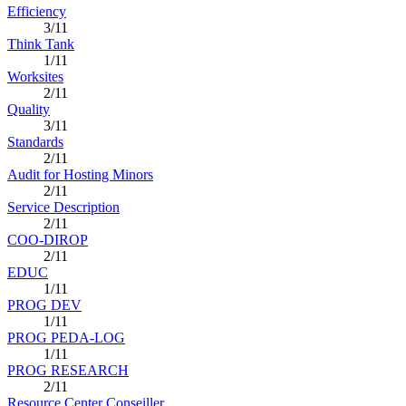
Efficiency
3/11
Think Tank
1/11
Worksites
2/11
Quality
3/11
Standards
2/11
Audit for Hosting Minors
2/11
Service Description
2/11
COO-DIROP
2/11
EDUC
1/11
PROG DEV
1/11
PROG PEDA-LOG
1/11
PROG RESEARCH
2/11
Resource Center Conseiller