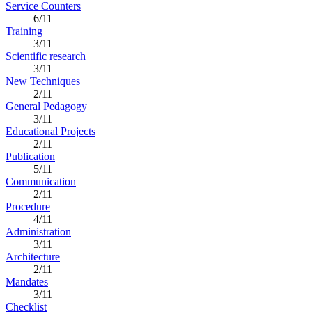
Service Counters
6/11
Training
3/11
Scientific research
3/11
New Techniques
2/11
General Pedagogy
3/11
Educational Projects
2/11
Publication
5/11
Communication
2/11
Procedure
4/11
Administration
3/11
Architecture
2/11
Mandates
3/11
Checklist