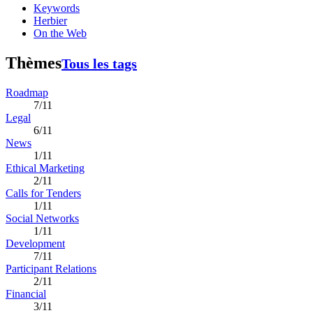
Keywords
Herbier
On the Web
Thèmes
Tous les tags
Roadmap
7/11
Legal
6/11
News
1/11
Ethical Marketing
2/11
Calls for Tenders
1/11
Social Networks
1/11
Development
7/11
Participant Relations
2/11
Financial
3/11