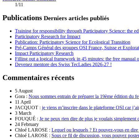
1/11
Publications
Derniers articles publiés
Training for responsibility through Participatory Science: the e
Participatory Research for Impact
Publication: Participatory Science for Ecological Transition
Pré-Camps Général des groupes OSI France, Suisse et Explora
Impact Participatory Research
Filling out a logical framework in 45 minutes: the free manual
Devenez mentore des Swiss TecLadies 2026-27 !
Commentaires récents
5 August
Gora :
Nous sommes entrain de préparer la 19ème édition du fe
11 April
JACQUOT :
je viens m’inscrire dans le plateforme OSI car j’ai
3 March
FOUQUÉ :
Je ne peux rien dire de plus je voulais simplement 
24 February
Chloé LAROSE :
Lequel ou lesquels ? Et pouvez-vous en dire
Chloé LAROSE :
Sous ce fil de discussion, vous pouvez poste