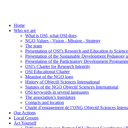
Home
Who we are
What is OSI, what OSI does
NGO Values - Vision - Mission - Strategy
The team
Presentation of OSI’s Research and Education to Scien
Presentation of the Sustainable Development Pedagogy 
Presentation of the Participatory Development Programm
OSI’s Charter for Research Integrity
OSI Educational Charter
Meaning of the NGO logo
History of Objectif Sciences International
Statutes of the NGO Objectif Sciences International
OSI keywords in several languages
The association’s translators
Contacts and location
Charte d’engagement de l’ONG Objectif Sciences Interna
Our Actions
Local Groups
Act Yourself