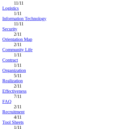
11/11
Logistics
1/11
Information Technology
11/11
Security
2/11
Orientation Map
2/11
Community Life
1/11
Contract
1/11
Organization
5/11
Realization
2/11
Effectiveness
7/11
FAQ
2/11
Recruitment
4/11
Tool Sheets
1/11