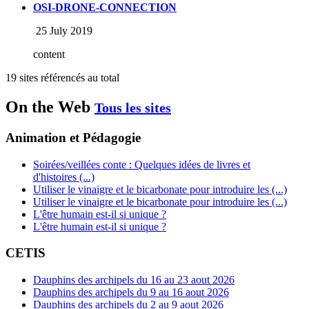
OSI-DRONE-CONNECTION
25 July 2019
content
19 sites référencés au total
On the Web
Tous les sites
Animation et Pédagogie
Soirées/veillées conte : Quelques idées de livres et
d'histoires (...)
Utiliser le vinaigre et le bicarbonate pour introduire les (...)
Utiliser le vinaigre et le bicarbonate pour introduire les (...)
L'être humain est-il si unique ?
L'être humain est-il si unique ?
CETIS
Dauphins des archipels du 16 au 23 aout 2026
Dauphins des archipels du 9 au 16 aout 2026
Dauphins des archipels du 2 au 9 aout 2026