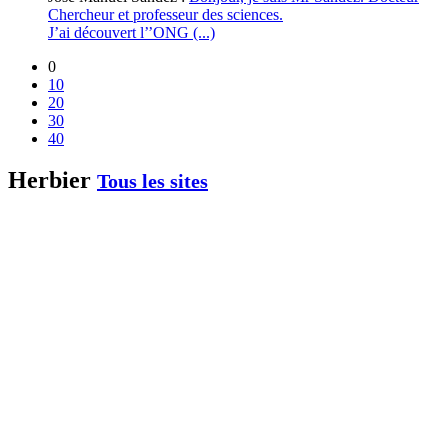
Chercheur et professeur des sciences.
J’ai découvert l’’ONG (...)
0
10
20
30
40
Herbier
Tous les sites