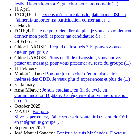
festival koom koom à Ziguinchor pour promouvoir (...)
11 April
JACQUOT :
je viens m’inscrire dans le plateforme OSI car
j’aimerais apporter ma participation concernant (...)
3 March
FOUQUÉ :
Je ne peux rien dire de plus je voulais simplement
donner mon profil et poser ma candidature à (...)
24 February
Chloé LAROSE :
Lequel ou lesquels ? Et pouvez-vous en
dire un peu plus ?
Chloé LAROSE :
Sous ce fil de discussion, vous pouvez
poster un message pour vous présenter au reste du groupe (...)
11 February
Modou Thiam :
Bonjour je suis chef d’entreprise et très
intéressé des ODD. Je veux plus d’expériences et plus de (...)
31 January
Apsa Mbaye :
Je suis étudiante en fin de cycle en
Communication Digitale. J’ai également suivi une formation
en (...)
October 2025
MAJID :
Bonjour,
Si vous permettez, j’ai le soucis de soutenir la vision de OSI
en intégrant le groupe (...)
September 2025
José Manuel Sández :
Bonjour, je suis Mr Sández. Docteur