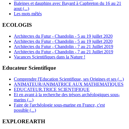
Baleines et dauphins avec Bayard à Capbreton du 16 au 21
aout (...)
Les mots mêlés
ECOLOGIS
Architectes du Futur - Chandolin - 5 au 19 juillet 2020
Architectes du Futur - Chandolin - 5 au 19 juillet 2020
Architectes du Futur - Chandolin - 7 au 21 Juillet 2019
Architectes du Futur - Chandolin - 7 au 21 Juillet 2019
Vacances Scientifiques dans la Nature !
Educateur Scientifique
Comprendre l'Education Scientifique, ses Origines et ses (...)
ANIMATEUR/ANIMATRICE AUX MATHEMATIQUES
EDUCATEUR.TRICE SCIENTIFIQUE
Et en avant à la recherche des trésors archéologiques sous-
marins (...)
Faire de l'archéologie sous-marine en France, c'est
possible (...)
EXPLOREARTH