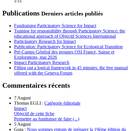
1/11
Publications
Derniers articles publiés
Fundraising Participatory Science for Impact
Training for responsibility through Participatory Science: the
educational approach of Objectif Sciences International
Participatory Research for Impact
Publication: Participatory Science for Ecological Transition
Pré-Camps Général des groupes OSI France, Suisse et
Explorations, mai 2026
Impact Participatory Research
Filling out a logical framework in 45 minutes: the free manual
offered with the Geneva Forum
Commentaires récents
7 August
Thomas EGLI :
Catégorie éditoriale
Impact
Objectif de cette fiche
Permettre au fundraiser de faire (...)
5 August
Gora :
Nous sommes entrain de préparer la 19ème édition du