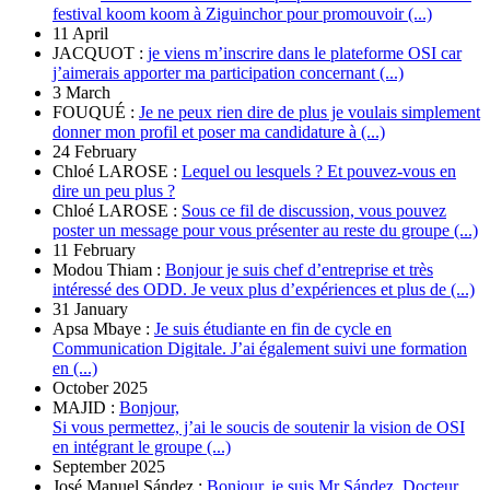
festival koom koom à Ziguinchor pour promouvoir (...)
11 April
JACQUOT :
je viens m’inscrire dans le plateforme OSI car
j’aimerais apporter ma participation concernant (...)
3 March
FOUQUÉ :
Je ne peux rien dire de plus je voulais simplement
donner mon profil et poser ma candidature à (...)
24 February
Chloé LAROSE :
Lequel ou lesquels ? Et pouvez-vous en
dire un peu plus ?
Chloé LAROSE :
Sous ce fil de discussion, vous pouvez
poster un message pour vous présenter au reste du groupe (...)
11 February
Modou Thiam :
Bonjour je suis chef d’entreprise et très
intéressé des ODD. Je veux plus d’expériences et plus de (...)
31 January
Apsa Mbaye :
Je suis étudiante en fin de cycle en
Communication Digitale. J’ai également suivi une formation
en (...)
October 2025
MAJID :
Bonjour,
Si vous permettez, j’ai le soucis de soutenir la vision de OSI
en intégrant le groupe (...)
September 2025
José Manuel Sández :
Bonjour, je suis Mr Sández. Docteur