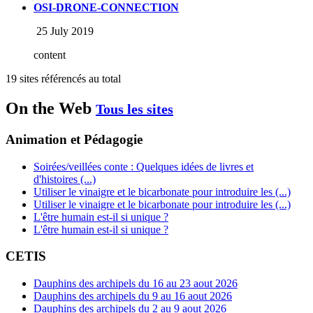
OSI-DRONE-CONNECTION
25 July 2019
content
19 sites référencés au total
On the Web
Tous les sites
Animation et Pédagogie
Soirées/veillées conte : Quelques idées de livres et
d'histoires (...)
Utiliser le vinaigre et le bicarbonate pour introduire les (...)
Utiliser le vinaigre et le bicarbonate pour introduire les (...)
L'être humain est-il si unique ?
L'être humain est-il si unique ?
CETIS
Dauphins des archipels du 16 au 23 aout 2026
Dauphins des archipels du 9 au 16 aout 2026
Dauphins des archipels du 2 au 9 aout 2026