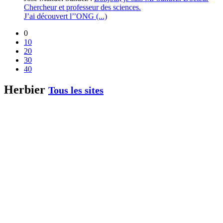
Chercheur et professeur des sciences.
J’ai découvert l’’ONG (...)
0
10
20
30
40
Herbier
Tous les sites