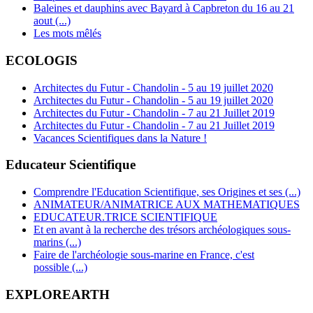
Baleines et dauphins avec Bayard à Capbreton du 16 au 21
aout (...)
Les mots mêlés
ECOLOGIS
Architectes du Futur - Chandolin - 5 au 19 juillet 2020
Architectes du Futur - Chandolin - 5 au 19 juillet 2020
Architectes du Futur - Chandolin - 7 au 21 Juillet 2019
Architectes du Futur - Chandolin - 7 au 21 Juillet 2019
Vacances Scientifiques dans la Nature !
Educateur Scientifique
Comprendre l'Education Scientifique, ses Origines et ses (...)
ANIMATEUR/ANIMATRICE AUX MATHEMATIQUES
EDUCATEUR.TRICE SCIENTIFIQUE
Et en avant à la recherche des trésors archéologiques sous-
marins (...)
Faire de l'archéologie sous-marine en France, c'est
possible (...)
EXPLOREARTH