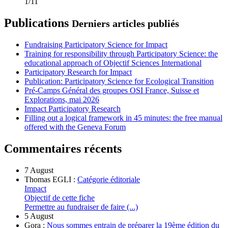
1/11
Publications
Derniers articles publiés
Fundraising Participatory Science for Impact
Training for responsibility through Participatory Science: the
educational approach of Objectif Sciences International
Participatory Research for Impact
Publication: Participatory Science for Ecological Transition
Pré-Camps Général des groupes OSI France, Suisse et
Explorations, mai 2026
Impact Participatory Research
Filling out a logical framework in 45 minutes: the free manual
offered with the Geneva Forum
Commentaires récents
7 August
Thomas EGLI :
Catégorie éditoriale
Impact
Objectif de cette fiche
Permettre au fundraiser de faire (...)
5 August
Gora :
Nous sommes entrain de préparer la 19ème édition du