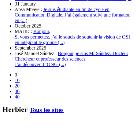
31 January
Apsa Mbaye :
Je suis étudiante en fin de cycle en
Communication Digitale. J’ai également suivi une formation
en (...)
October 2025
MAJID :
Bonjour,
Si vous permettez, j’ai le soucis de soutenir la vision de OSI
en intégrant le groupe (...)
September 2025
José Manuel Sández :
Bonjour, je suis Mr Sández. Docteur
Chercheur et professeur des sciences.
J’ai découvert l’’ONG (...)
0
10
20
30
40
Herbier
Tous les sites