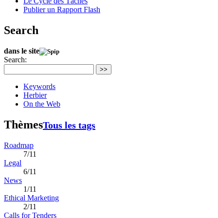
Le Cycle des Tâches
Publier un Rapport Flash
Search
dans le site
Search:
>>
Keywords
Herbier
On the Web
Thèmes
Tous les tags
Roadmap
7/11
Legal
6/11
News
1/11
Ethical Marketing
2/11
Calls for Tenders