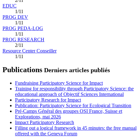
2/11
EDUC
1/11
PROG DEV
1/11
PROG PEDA-LOG
1/11
PROG RESEARCH
2/11
Resource Center Conseiller
1/11
Publications
Derniers articles publiés
Fundraising Participatory Science for Impact
Training for responsibility through Participatory Science: the
educational approach of Objectif Sciences International
Participatory Research for Impact
Publication: Participatory Science for Ecological Transition
Pré-Camps Général des groupes OSI France, Suisse et
Explorations, mai 2026
Impact Participatory Research
Filling out a logical framework in 45 minutes: the free manual
offered with the Geneva Forum