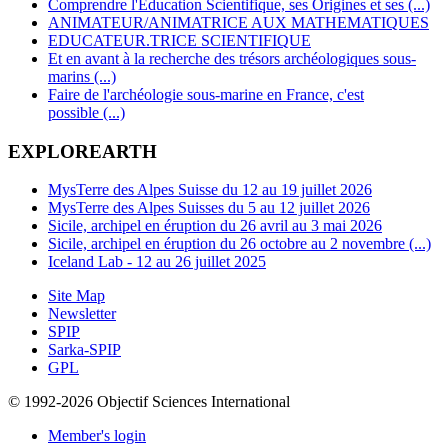
Comprendre l'Education Scientifique, ses Origines et ses (...)
ANIMATEUR/ANIMATRICE AUX MATHEMATIQUES
EDUCATEUR.TRICE SCIENTIFIQUE
Et en avant à la recherche des trésors archéologiques sous-
marins (...)
Faire de l'archéologie sous-marine en France, c'est
possible (...)
EXPLOREARTH
MysTerre des Alpes Suisse du 12 au 19 juillet 2026
MysTerre des Alpes Suisses du 5 au 12 juillet 2026
Sicile, archipel en éruption du 26 avril au 3 mai 2026
Sicile, archipel en éruption du 26 octobre au 2 novembre (...)
Iceland Lab - 12 au 26 juillet 2025
Site Map
Newsletter
SPIP
Sarka-SPIP
GPL
© 1992-2026 Objectif Sciences International
Member's login