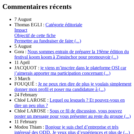
Commentaires récents
7 August
Thomas EGLI :
Catégorie éditoriale
Impact
Objectif de cette fiche
Permettre au fundraiser de faire (...)
5 August
Gora :
Nous sommes entrain de préparer la 19ème édition du
festival koom koom à Ziguinchor pour promouvoir (...)
11 April
JACQUOT :
je viens m’inscrire dans le plateforme OSI car
j’aimerais apporter ma participation concernant (...)
3 March
FOUQUÉ :
Je ne peux rien dire de plus je voulais simplement
donner mon profil et poser ma candidature à (...)
24 February
Chloé LAROSE :
Lequel ou lesquels ? Et pouvez-vous en
dire un peu plus ?
Chloé LAROSE :
Sous ce fil de discussion, vous pouvez
poster un message pour vous présenter au reste du groupe (...)
11 February
Modou Thiam :
Bonjour je suis chef d’entreprise et très
intéressé des ODD. Je veux plus d’expériences et plus de (...)