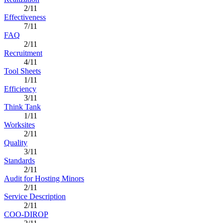
2/11
Effectiveness
7/11
FAQ
2/11
Recruitment
4/11
Tool Sheets
1/11
Efficiency
3/11
Think Tank
1/11
Worksites
2/11
Quality
3/11
Standards
2/11
Audit for Hosting Minors
2/11
Service Description
2/11
COO-DIROP