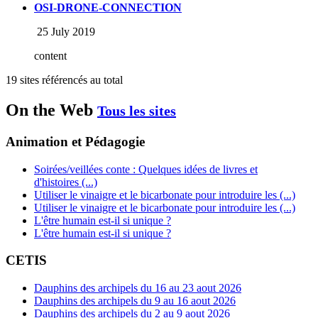
OSI-DRONE-CONNECTION
25 July 2019
content
19 sites référencés au total
On the Web
Tous les sites
Animation et Pédagogie
Soirées/veillées conte : Quelques idées de livres et
d'histoires (...)
Utiliser le vinaigre et le bicarbonate pour introduire les (...)
Utiliser le vinaigre et le bicarbonate pour introduire les (...)
L'être humain est-il si unique ?
L'être humain est-il si unique ?
CETIS
Dauphins des archipels du 16 au 23 aout 2026
Dauphins des archipels du 9 au 16 aout 2026
Dauphins des archipels du 2 au 9 aout 2026