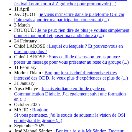
festival koom koom à Ziguinchor pour promouvoir (...)
11 April
JACQUOT :
je viens m’inscrire dans le plateforme OSI car
j’aimerais apporter ma participation concernant (...)
3 March
FOUQUÉ :
Je ne peux rien dire de plus je voulais simplement
donner mon profil et poser ma candidature à (...)
24 February
Chloé LAROSE :
Lequel ou lesquels ? Et pouvez-vous en
dire un peu plus ?
Chloé LAROSE :
Sous ce fil de discussion, vous pouvez
poster un message pour vous présenter au reste du groupe (...)
11 February
Modou Thiam :
Bonjour je suis chef d’entreprise et très
intéressé des ODD. Je veux plus d’expériences et plus de (...)
31 January
Apsa Mbaye :
Je suis étudiante en fin de cycle en
Communication Digitale. J’ai également suivi une formation
en (...)
October 2025
MAJID :
Bonjour,
Si vous permettez, j’ai le soucis de soutenir la vision de OSI
en intégrant le groupe (...)
September 2025
José Manuel Sández :
Bonjour, je suis Mr Sández. Docteur