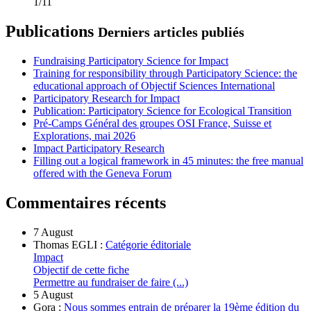
1/11
Publications
Derniers articles publiés
Fundraising Participatory Science for Impact
Training for responsibility through Participatory Science: the
educational approach of Objectif Sciences International
Participatory Research for Impact
Publication: Participatory Science for Ecological Transition
Pré-Camps Général des groupes OSI France, Suisse et
Explorations, mai 2026
Impact Participatory Research
Filling out a logical framework in 45 minutes: the free manual
offered with the Geneva Forum
Commentaires récents
7 August
Thomas EGLI :
Catégorie éditoriale
Impact
Objectif de cette fiche
Permettre au fundraiser de faire (...)
5 August
Gora :
Nous sommes entrain de préparer la 19ème édition du