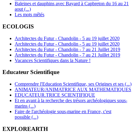
Baleines et dauphins avec Bayard à Capbreton du 16 au 21
aout (...)
Les mots mêlés
ECOLOGIS
Architectes du Futur - Chandolin - 5 au 19 juillet 2020
Architectes du Futur - Chandolin - 5 au 19 juillet 2020
Architectes du Futur - Chandolin - 7 au 21 Juillet 2019
Architectes du Futur - Chandolin - 7 au 21 Juillet 2019
Vacances Scientifiques dans la Nature !
Educateur Scientifique
Comprendre l'Education Scientifique, ses Origines et ses (...)
ANIMATEUR/ANIMATRICE AUX MATHEMATIQUES
EDUCATEUR.TRICE SCIENTIFIQUE
Et en avant à la recherche des trésors archéologiques sous-
marins (...)
Faire de l'archéologie sous-marine en France, c'est
possible (...)
EXPLOREARTH