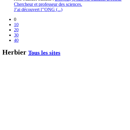
Chercheur et professeur des sciences.
J’ai découvert l’’ONG (...)
0
10
20
30
40
Herbier
Tous les sites