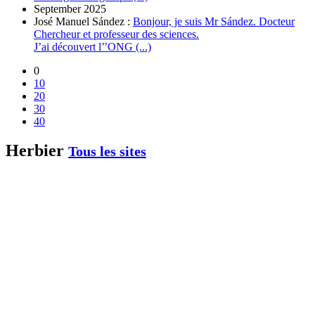
September 2025
José Manuel Sández :
Bonjour, je suis Mr Sández. Docteur
Chercheur et professeur des sciences.
J’ai découvert l’’ONG (...)
0
10
20
30
40
Herbier
Tous les sites