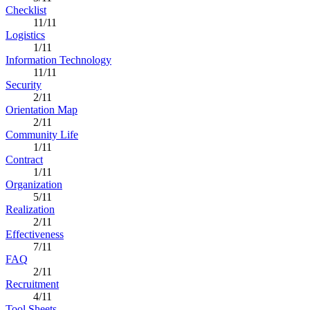
Checklist
11/11
Logistics
1/11
Information Technology
11/11
Security
2/11
Orientation Map
2/11
Community Life
1/11
Contract
1/11
Organization
5/11
Realization
2/11
Effectiveness
7/11
FAQ
2/11
Recruitment
4/11
Tool Sheets