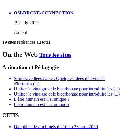
OSI-DRONE-CONNECTION
25 July 2019
content
19 sites référencés au total
On the Web
Tous les sites
Animation et Pédagogie
Soirées/veillées conte : Quelques idées de livres et
d'histoires (...)
Utiliser le vinaigre et le bicarbonate pour introduire les (...)
Utiliser le vinaigre et le bicarbonate pour introduire les (...)
L'être humain est-il si unique ?
L'être humain est-il si unique ?
CETIS
Dauphins des archipels du 16 au 23 aout 2026