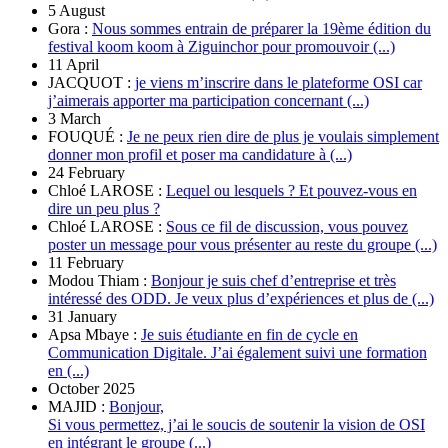
5 August
Gora :
Nous sommes entrain de préparer la 19ème édition du
festival koom koom à Ziguinchor pour promouvoir (...)
11 April
JACQUOT :
je viens m’inscrire dans le plateforme OSI car
j’aimerais apporter ma participation concernant (...)
3 March
FOUQUÉ :
Je ne peux rien dire de plus je voulais simplement
donner mon profil et poser ma candidature à (...)
24 February
Chloé LAROSE :
Lequel ou lesquels ? Et pouvez-vous en
dire un peu plus ?
Chloé LAROSE :
Sous ce fil de discussion, vous pouvez
poster un message pour vous présenter au reste du groupe (...)
11 February
Modou Thiam :
Bonjour je suis chef d’entreprise et très
intéressé des ODD. Je veux plus d’expériences et plus de (...)
31 January
Apsa Mbaye :
Je suis étudiante en fin de cycle en
Communication Digitale. J’ai également suivi une formation
en (...)
October 2025
MAJID :
Bonjour,
Si vous permettez, j’ai le soucis de soutenir la vision de OSI
en intégrant le groupe (...)