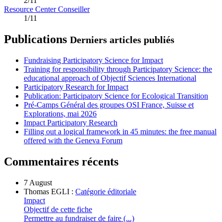
2/11
Resource Center Conseiller
1/11
Publications
Derniers articles publiés
Fundraising Participatory Science for Impact
Training for responsibility through Participatory Science: the
educational approach of Objectif Sciences International
Participatory Research for Impact
Publication: Participatory Science for Ecological Transition
Pré-Camps Général des groupes OSI France, Suisse et
Explorations, mai 2026
Impact Participatory Research
Filling out a logical framework in 45 minutes: the free manual
offered with the Geneva Forum
Commentaires récents
7 August
Thomas EGLI :
Catégorie éditoriale
Impact
Objectif de cette fiche
Permettre au fundraiser de faire (...)