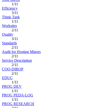
1/11
Efficiency
3/11
Think Tank
1/11
Worksites
2/11
Quality
3/11
Standards
2/11
Audit for Hosting Minors
2/11
Service Description
2/11
COO-DIROP
2/11
EDUC
1/11
PROG DEV
1/11
PROG PEDA-LOG
1/11
PROG RESEARCH