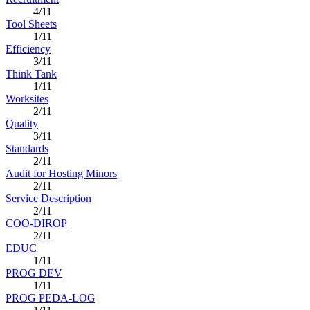
4/11
Tool Sheets
1/11
Efficiency
3/11
Think Tank
1/11
Worksites
2/11
Quality
3/11
Standards
2/11
Audit for Hosting Minors
2/11
Service Description
2/11
COO-DIROP
2/11
EDUC
1/11
PROG DEV
1/11
PROG PEDA-LOG