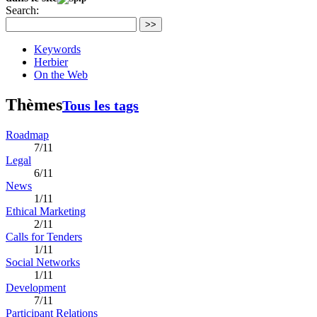
Search:
>>
Keywords
Herbier
On the Web
Thèmes
Tous les tags
Roadmap
7/11
Legal
6/11
News
1/11
Ethical Marketing
2/11
Calls for Tenders
1/11
Social Networks
1/11
Development
7/11
Participant Relations