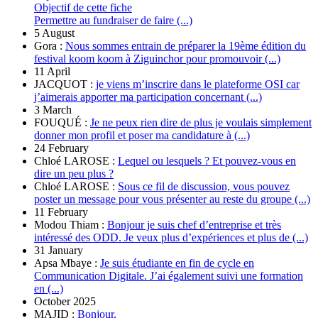
Objectif de cette fiche
Permettre au fundraiser de faire (...)
5 August
Gora :
Nous sommes entrain de préparer la 19ème édition du
festival koom koom à Ziguinchor pour promouvoir (...)
11 April
JACQUOT :
je viens m’inscrire dans le plateforme OSI car
j’aimerais apporter ma participation concernant (...)
3 March
FOUQUÉ :
Je ne peux rien dire de plus je voulais simplement
donner mon profil et poser ma candidature à (...)
24 February
Chloé LAROSE :
Lequel ou lesquels ? Et pouvez-vous en
dire un peu plus ?
Chloé LAROSE :
Sous ce fil de discussion, vous pouvez
poster un message pour vous présenter au reste du groupe (...)
11 February
Modou Thiam :
Bonjour je suis chef d’entreprise et très
intéressé des ODD. Je veux plus d’expériences et plus de (...)
31 January
Apsa Mbaye :
Je suis étudiante en fin de cycle en
Communication Digitale. J’ai également suivi une formation
en (...)
October 2025
MAJID :
Bonjour,