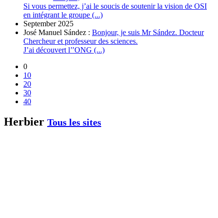
Si vous permettez, j’ai le soucis de soutenir la vision de OSI
en intégrant le groupe (...)
September 2025
José Manuel Sández :
Bonjour, je suis Mr Sández. Docteur
Chercheur et professeur des sciences.
J’ai découvert l’’ONG (...)
0
10
20
30
40
Herbier
Tous les sites