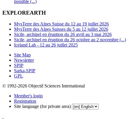
possible (...)
EXPLOREARTH
MysTerre des Alpes Suisse du 12 au 19 juillet 2026
MysTerre des Alpes Suisses du 5 au 12 juillet 2026
Sicile, archipel en éruption du 26 avril au 3 mai 2026
Sicile, archipel en éruption du 26 octobre au 2 novembre (...)
Iceland Lab - 12 au 26 juillet 2025
Site Map
Newsletter
SPIP
Sarka-SPIP
GPL
© 1992-2026 Objectif Sciences International
Member's login
Registration
Site language (for private area)