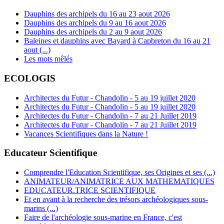
Dauphins des archipels du 16 au 23 aout 2026
Dauphins des archipels du 9 au 16 aout 2026
Dauphins des archipels du 2 au 9 aout 2026
Baleines et dauphins avec Bayard à Capbreton du 16 au 21
aout (...)
Les mots mêlés
ECOLOGIS
Architectes du Futur - Chandolin - 5 au 19 juillet 2020
Architectes du Futur - Chandolin - 5 au 19 juillet 2020
Architectes du Futur - Chandolin - 7 au 21 Juillet 2019
Architectes du Futur - Chandolin - 7 au 21 Juillet 2019
Vacances Scientifiques dans la Nature !
Educateur Scientifique
Comprendre l'Education Scientifique, ses Origines et ses (...)
ANIMATEUR/ANIMATRICE AUX MATHEMATIQUES
EDUCATEUR.TRICE SCIENTIFIQUE
Et en avant à la recherche des trésors archéologiques sous-
marins (...)
Faire de l'archéologie sous-marine en France, c'est