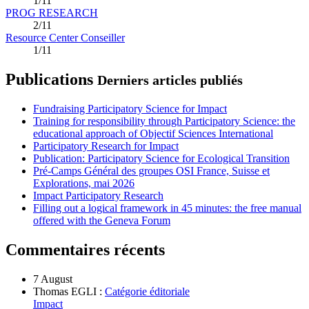
1/11
PROG RESEARCH
2/11
Resource Center Conseiller
1/11
Publications
Derniers articles publiés
Fundraising Participatory Science for Impact
Training for responsibility through Participatory Science: the
educational approach of Objectif Sciences International
Participatory Research for Impact
Publication: Participatory Science for Ecological Transition
Pré-Camps Général des groupes OSI France, Suisse et
Explorations, mai 2026
Impact Participatory Research
Filling out a logical framework in 45 minutes: the free manual
offered with the Geneva Forum
Commentaires récents
7 August
Thomas EGLI :
Catégorie éditoriale
Impact