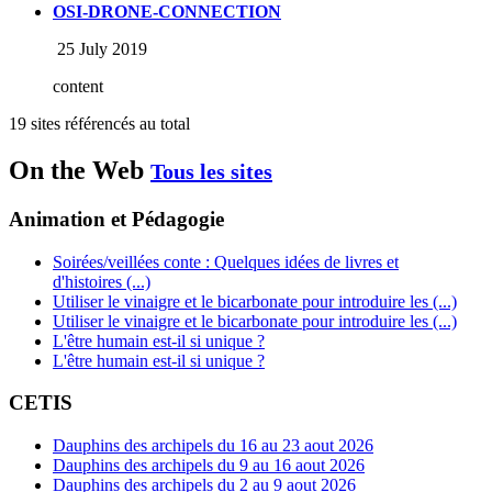
OSI-DRONE-CONNECTION
25 July 2019
content
19 sites référencés au total
On the Web
Tous les sites
Animation et Pédagogie
Soirées/veillées conte : Quelques idées de livres et
d'histoires (...)
Utiliser le vinaigre et le bicarbonate pour introduire les (...)
Utiliser le vinaigre et le bicarbonate pour introduire les (...)
L'être humain est-il si unique ?
L'être humain est-il si unique ?
CETIS
Dauphins des archipels du 16 au 23 aout 2026
Dauphins des archipels du 9 au 16 aout 2026
Dauphins des archipels du 2 au 9 aout 2026