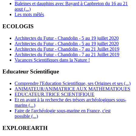
Baleines et dauphins avec Bayard à Capbreton du 16 au 21
aout (...)
Les mots mêlés
ECOLOGIS
Architectes du Futur - Chandolin - 5 au 19 juillet 2020
Architectes du Futur - Chandolin - 5 au 19 juillet 2020
Architectes du Futur - Chandolin - 7 au 21 Juillet 2019
Architectes du Futur - Chandolin - 7 au 21 Juillet 2019
Vacances Scientifiques dans la Nature !
Educateur Scientifique
Comprendre l'Education Scientifique, ses Origines et ses (...)
ANIMATEUR/ANIMATRICE AUX MATHEMATIQUES
EDUCATEUR.TRICE SCIENTIFIQUE
Et en avant à la recherche des trésors archéologiques sous-
marins (...)
Faire de l'archéologie sous-marine en France, c'est
possible (...)
EXPLOREARTH