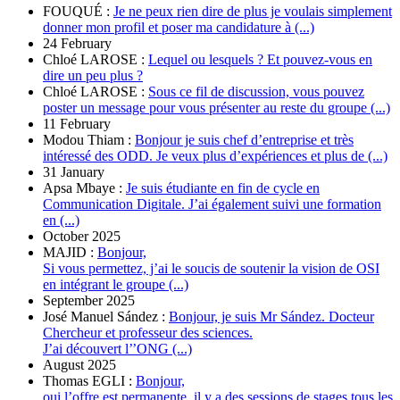
FOUQUÉ :
Je ne peux rien dire de plus je voulais simplement
donner mon profil et poser ma candidature à (...)
24 February
Chloé LAROSE :
Lequel ou lesquels ? Et pouvez-vous en
dire un peu plus ?
Chloé LAROSE :
Sous ce fil de discussion, vous pouvez
poster un message pour vous présenter au reste du groupe (...)
11 February
Modou Thiam :
Bonjour je suis chef d’entreprise et très
intéressé des ODD. Je veux plus d’expériences et plus de (...)
31 January
Apsa Mbaye :
Je suis étudiante en fin de cycle en
Communication Digitale. J’ai également suivi une formation
en (...)
October 2025
MAJID :
Bonjour,
Si vous permettez, j’ai le soucis de soutenir la vision de OSI
en intégrant le groupe (...)
September 2025
José Manuel Sández :
Bonjour, je suis Mr Sández. Docteur
Chercheur et professeur des sciences.
J’ai découvert l’’ONG (...)
August 2025
Thomas EGLI :
Bonjour,
oui l’offre est permanente, il y a des sessions de stages tous les