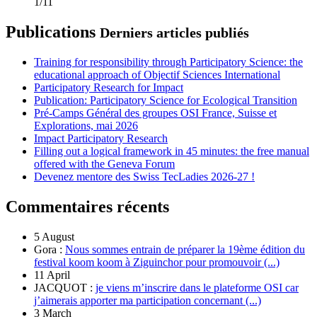
1/11
Publications
Derniers articles publiés
Training for responsibility through Participatory Science: the
educational approach of Objectif Sciences International
Participatory Research for Impact
Publication: Participatory Science for Ecological Transition
Pré-Camps Général des groupes OSI France, Suisse et
Explorations, mai 2026
Impact Participatory Research
Filling out a logical framework in 45 minutes: the free manual
offered with the Geneva Forum
Devenez mentore des Swiss TecLadies 2026-27 !
Commentaires récents
5 August
Gora :
Nous sommes entrain de préparer la 19ème édition du
festival koom koom à Ziguinchor pour promouvoir (...)
11 April
JACQUOT :
je viens m’inscrire dans le plateforme OSI car
j’aimerais apporter ma participation concernant (...)
3 March