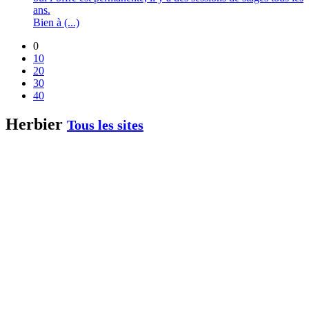
ans.
Bien à (...)
0
10
20
30
40
Herbier
Tous les sites