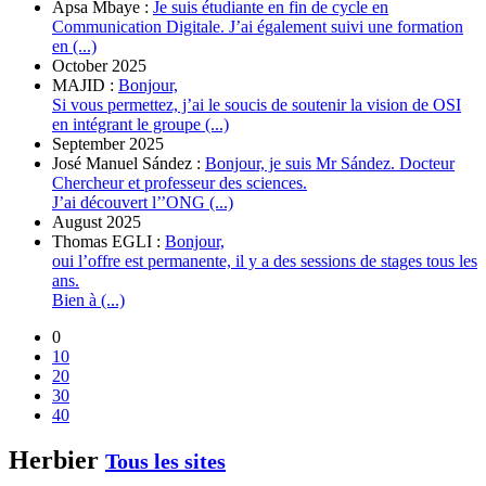
Apsa Mbaye :
Je suis étudiante en fin de cycle en
Communication Digitale. J’ai également suivi une formation
en (...)
October 2025
MAJID :
Bonjour,
Si vous permettez, j’ai le soucis de soutenir la vision de OSI
en intégrant le groupe (...)
September 2025
José Manuel Sández :
Bonjour, je suis Mr Sández. Docteur
Chercheur et professeur des sciences.
J’ai découvert l’’ONG (...)
August 2025
Thomas EGLI :
Bonjour,
oui l’offre est permanente, il y a des sessions de stages tous les
ans.
Bien à (...)
0
10
20
30
40
Herbier
Tous les sites