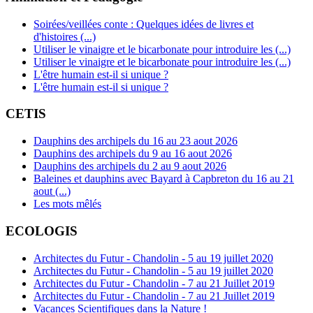
Soirées/veillées conte : Quelques idées de livres et
d'histoires (...)
Utiliser le vinaigre et le bicarbonate pour introduire les (...)
Utiliser le vinaigre et le bicarbonate pour introduire les (...)
L'être humain est-il si unique ?
L'être humain est-il si unique ?
CETIS
Dauphins des archipels du 16 au 23 aout 2026
Dauphins des archipels du 9 au 16 aout 2026
Dauphins des archipels du 2 au 9 aout 2026
Baleines et dauphins avec Bayard à Capbreton du 16 au 21
aout (...)
Les mots mêlés
ECOLOGIS
Architectes du Futur - Chandolin - 5 au 19 juillet 2020
Architectes du Futur - Chandolin - 5 au 19 juillet 2020
Architectes du Futur - Chandolin - 7 au 21 Juillet 2019
Architectes du Futur - Chandolin - 7 au 21 Juillet 2019
Vacances Scientifiques dans la Nature !