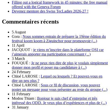
Filling out a logical framework in 45 minutes: the free manual
offered with the Geneva Forum
Devenez mentore des Swiss TecLadies 2026-27 !
Commentaires récents
5 August
Gora :
Nous sommes entrain de préparer la 19ème édition du
festival koom koom à Ziguinchor pour promouvoir (...)
11 April
JACQUOT :
je viens m’inscrire dans le plateforme OSI car
j’aimerais apporter ma participation concernant (...)
3 March
FOUQUÉ :
Je ne peux rien dire de plus je voulais simplement
donner mon profil et poser ma candidature à (...)
24 February
Chloé LAROSE :
Lequel ou lesquels ? Et pouvez-vous en
dire un peu plus ?
Chloé LAROSE :
Sous ce fil de discussion, vous pouvez
poster un message pour vous présenter au reste du groupe (...)
11 February
Modou Thiam :
Bonjour je suis chef d’entreprise et très
intéressé des ODD. Je veux plus d’expériences et plus de (...)
31 January