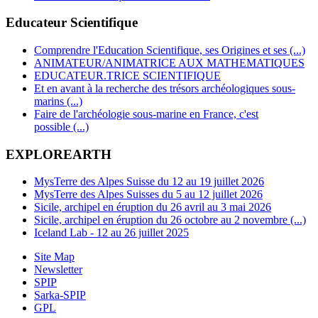
Educateur Scientifique
Comprendre l'Education Scientifique, ses Origines et ses (...)
ANIMATEUR/ANIMATRICE AUX MATHEMATIQUES
EDUCATEUR.TRICE SCIENTIFIQUE
Et en avant à la recherche des trésors archéologiques sous-
marins (...)
Faire de l'archéologie sous-marine en France, c'est
possible (...)
EXPLOREARTH
MysTerre des Alpes Suisse du 12 au 19 juillet 2026
MysTerre des Alpes Suisses du 5 au 12 juillet 2026
Sicile, archipel en éruption du 26 avril au 3 mai 2026
Sicile, archipel en éruption du 26 octobre au 2 novembre (...)
Iceland Lab - 12 au 26 juillet 2025
Site Map
Newsletter
SPIP
Sarka-SPIP
GPL