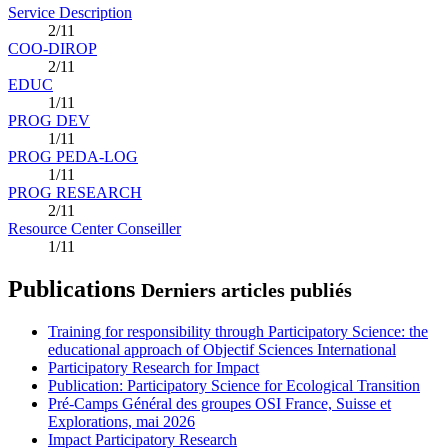
Service Description
2/11
COO-DIROP
2/11
EDUC
1/11
PROG DEV
1/11
PROG PEDA-LOG
1/11
PROG RESEARCH
2/11
Resource Center Conseiller
1/11
Publications
Derniers articles publiés
Training for responsibility through Participatory Science: the
educational approach of Objectif Sciences International
Participatory Research for Impact
Publication: Participatory Science for Ecological Transition
Pré-Camps Général des groupes OSI France, Suisse et
Explorations, mai 2026
Impact Participatory Research