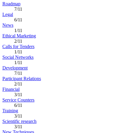
Roadmap
7/11
Legal
6/11
News
1/11
Ethical Marketing
2/11
Calls for Tenders
1/11
Social Networks
1/11
Development
7/11
Participant Relations
2/11
Financial
3/11
Service Counters
6/11
Training
3/11
Scientific research
3/11
New Techniques