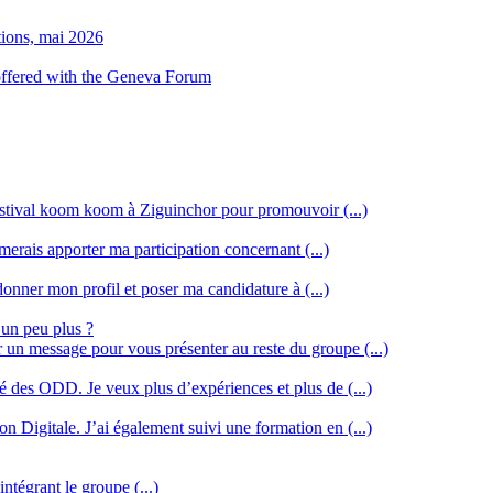
tions, mai 2026
 offered with the Geneva Forum
stival koom koom à Ziguinchor pour promouvoir (...)
merais apporter ma participation concernant (...)
donner mon profil et poser ma candidature à (...)
 un peu plus ?
r un message pour vous présenter au reste du groupe (...)
ssé des ODD. Je veux plus d’expériences et plus de (...)
n Digitale. J’ai également suivi une formation en (...)
intégrant le groupe (...)