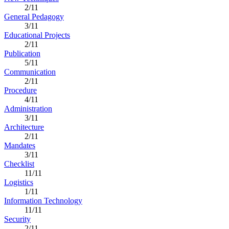
2/11
General Pedagogy
3/11
Educational Projects
2/11
Publication
5/11
Communication
2/11
Procedure
4/11
Administration
3/11
Architecture
2/11
Mandates
3/11
Checklist
11/11
Logistics
1/11
Information Technology
11/11
Security
2/11