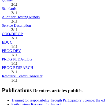
Quality
3/11
Standards
2/11
Audit for Hosting Minors
2/11
Service Description
2/11
COO-DIROP
2/11
EDUC
1/11
PROG DEV
1/11
PROG PEDA-LOG
1/11
PROG RESEARCH
2/11
Resource Center Conseiller
1/11
Publications
Derniers articles publiés
Training for responsibility through Participatory Science: the e
Participatory Research for Impact