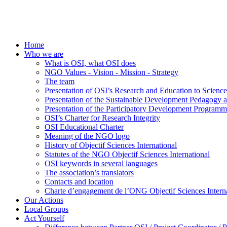
Home
Who we are
What is OSI, what OSI does
NGO Values - Vision - Mission - Strategy
The team
Presentation of OSI’s Research and Education to Scien
Presentation of the Sustainable Development Pedagogy 
Presentation of the Participatory Development Programm
OSI’s Charter for Research Integrity
OSI Educational Charter
Meaning of the NGO logo
History of Objectif Sciences International
Statutes of the NGO Objectif Sciences International
OSI keywords in several languages
The association’s translators
Contacts and location
Charte d’engagement de l’ONG Objectif Sciences Interna
Our Actions
Local Groups
Act Yourself