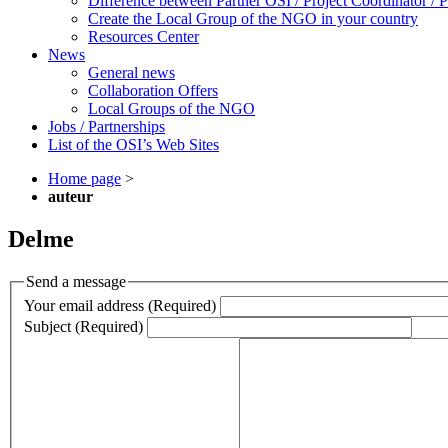
Difference between Partner OSI / Project Coordinator /
Create the Local Group of the NGO in your country
Resources Center
News
General news
Collaboration Offers
Local Groups of the NGO
Jobs / Partnerships
List of the OSI’s Web Sites
Home page
>
auteur
Delme
Send a message
Your email address (Required)
Subject (Required)