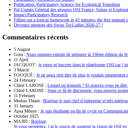
Publication: Participatory Science for Ecological Transition
Pré-Camps Général des groupes OSI France, Suisse et Explora
Impact Participatory Research
Filling out a logical framework in 45 minutes: the free manual
Devenez mentore des Swiss TecLadies 2026-27 !
Commentaires récents
5 August
Gora :
Nous sommes entrain de préparer la 19ème édition du fe
11 April
JACQUOT :
je viens m’inscrire dans le plateforme OSI car j’ai
3 March
FOUQUÉ :
Je ne peux rien dire de plus je voulais simplement 
24 February
Chloé LAROSE :
Lequel ou lesquels ? Et pouvez-vous en dire
Chloé LAROSE :
Sous ce fil de discussion, vous pouvez poste
11 February
Modou Thiam :
Bonjour je suis chef d’entreprise et très intére
31 January
Apsa Mbaye :
Je suis étudiante en fin de cycle en Communicatio
October 2025
MAJID :
Bonjour,
Si vous permettez, j’ai le soucis de soutenir la vision de OSI en 