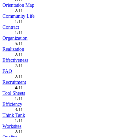
Orientation Map
2/11
Community Life
1/11
Contract
1/11
Organization
5/11
Realization
2/11
Effectiveness
7/11
FAQ
2/11
Recruitment
4/11
Tool Sheets
1/11
Efficiency
3/11
Think Tank
1/11
Worksites
2/11