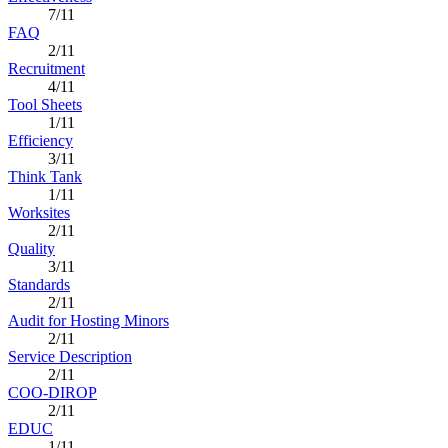
7/11
FAQ
2/11
Recruitment
4/11
Tool Sheets
1/11
Efficiency
3/11
Think Tank
1/11
Worksites
2/11
Quality
3/11
Standards
2/11
Audit for Hosting Minors
2/11
Service Description
2/11
COO-DIROP
2/11
EDUC
1/11