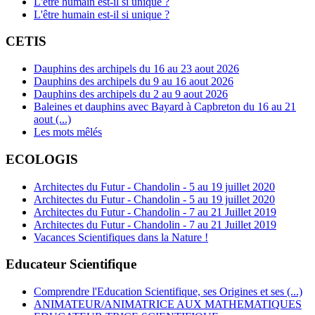
L'être humain est-il si unique ?
L'être humain est-il si unique ?
CETIS
Dauphins des archipels du 16 au 23 aout 2026
Dauphins des archipels du 9 au 16 aout 2026
Dauphins des archipels du 2 au 9 aout 2026
Baleines et dauphins avec Bayard à Capbreton du 16 au 21
aout (...)
Les mots mêlés
ECOLOGIS
Architectes du Futur - Chandolin - 5 au 19 juillet 2020
Architectes du Futur - Chandolin - 5 au 19 juillet 2020
Architectes du Futur - Chandolin - 7 au 21 Juillet 2019
Architectes du Futur - Chandolin - 7 au 21 Juillet 2019
Vacances Scientifiques dans la Nature !
Educateur Scientifique
Comprendre l'Education Scientifique, ses Origines et ses (...)
ANIMATEUR/ANIMATRICE AUX MATHEMATIQUES