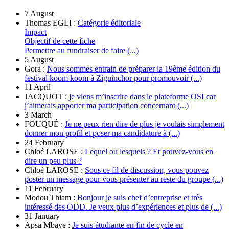
7 August
Thomas EGLI :
Catégorie éditoriale
Impact
Objectif de cette fiche
Permettre au fundraiser de faire (...)
5 August
Gora :
Nous sommes entrain de préparer la 19ème édition du
festival koom koom à Ziguinchor pour promouvoir (...)
11 April
JACQUOT :
je viens m’inscrire dans le plateforme OSI car
j’aimerais apporter ma participation concernant (...)
3 March
FOUQUÉ :
Je ne peux rien dire de plus je voulais simplement
donner mon profil et poser ma candidature à (...)
24 February
Chloé LAROSE :
Lequel ou lesquels ? Et pouvez-vous en
dire un peu plus ?
Chloé LAROSE :
Sous ce fil de discussion, vous pouvez
poster un message pour vous présenter au reste du groupe (...)
11 February
Modou Thiam :
Bonjour je suis chef d’entreprise et très
intéressé des ODD. Je veux plus d’expériences et plus de (...)
31 January
Apsa Mbaye :
Je suis étudiante en fin de cycle en