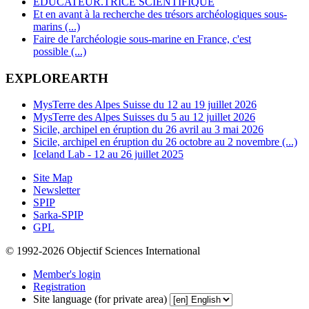
EDUCATEUR.TRICE SCIENTIFIQUE
Et en avant à la recherche des trésors archéologiques sous-
marins (...)
Faire de l'archéologie sous-marine en France, c'est
possible (...)
EXPLOREARTH
MysTerre des Alpes Suisse du 12 au 19 juillet 2026
MysTerre des Alpes Suisses du 5 au 12 juillet 2026
Sicile, archipel en éruption du 26 avril au 3 mai 2026
Sicile, archipel en éruption du 26 octobre au 2 novembre (...)
Iceland Lab - 12 au 26 juillet 2025
Site Map
Newsletter
SPIP
Sarka-SPIP
GPL
© 1992-2026 Objectif Sciences International
Member's login
Registration
Site language (for private area)