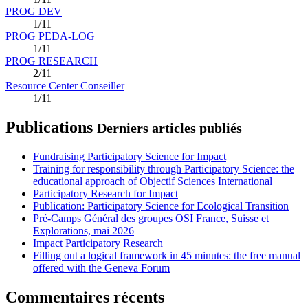
PROG DEV
1/11
PROG PEDA-LOG
1/11
PROG RESEARCH
2/11
Resource Center Conseiller
1/11
Publications
Derniers articles publiés
Fundraising Participatory Science for Impact
Training for responsibility through Participatory Science: the
educational approach of Objectif Sciences International
Participatory Research for Impact
Publication: Participatory Science for Ecological Transition
Pré-Camps Général des groupes OSI France, Suisse et
Explorations, mai 2026
Impact Participatory Research
Filling out a logical framework in 45 minutes: the free manual
offered with the Geneva Forum
Commentaires récents