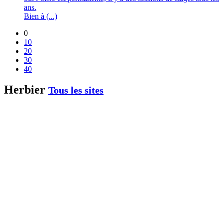
ans.
Bien à (...)
0
10
20
30
40
Herbier
Tous les sites