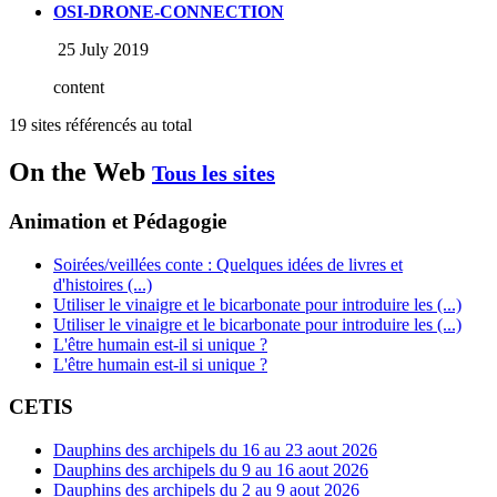
OSI-DRONE-CONNECTION
25 July 2019
content
19 sites référencés au total
On the Web
Tous les sites
Animation et Pédagogie
Soirées/veillées conte : Quelques idées de livres et
d'histoires (...)
Utiliser le vinaigre et le bicarbonate pour introduire les (...)
Utiliser le vinaigre et le bicarbonate pour introduire les (...)
L'être humain est-il si unique ?
L'être humain est-il si unique ?
CETIS
Dauphins des archipels du 16 au 23 aout 2026
Dauphins des archipels du 9 au 16 aout 2026
Dauphins des archipels du 2 au 9 aout 2026