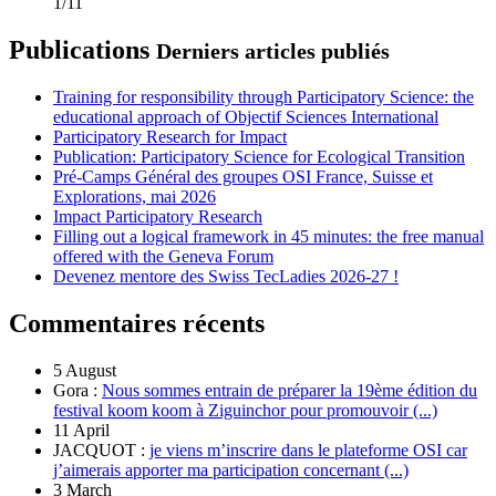
1/11
Publications
Derniers articles publiés
Training for responsibility through Participatory Science: the
educational approach of Objectif Sciences International
Participatory Research for Impact
Publication: Participatory Science for Ecological Transition
Pré-Camps Général des groupes OSI France, Suisse et
Explorations, mai 2026
Impact Participatory Research
Filling out a logical framework in 45 minutes: the free manual
offered with the Geneva Forum
Devenez mentore des Swiss TecLadies 2026-27 !
Commentaires récents
5 August
Gora :
Nous sommes entrain de préparer la 19ème édition du
festival koom koom à Ziguinchor pour promouvoir (...)
11 April
JACQUOT :
je viens m’inscrire dans le plateforme OSI car
j’aimerais apporter ma participation concernant (...)
3 March