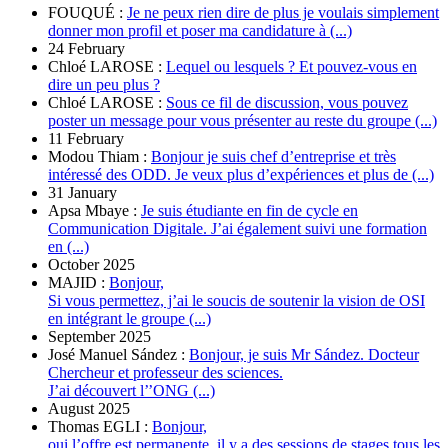
FOUQUÉ :
Je ne peux rien dire de plus je voulais simplement
donner mon profil et poser ma candidature à (...)
24 February
Chloé LAROSE :
Lequel ou lesquels ? Et pouvez-vous en
dire un peu plus ?
Chloé LAROSE :
Sous ce fil de discussion, vous pouvez
poster un message pour vous présenter au reste du groupe (...)
11 February
Modou Thiam :
Bonjour je suis chef d’entreprise et très
intéressé des ODD. Je veux plus d’expériences et plus de (...)
31 January
Apsa Mbaye :
Je suis étudiante en fin de cycle en
Communication Digitale. J’ai également suivi une formation
en (...)
October 2025
MAJID :
Bonjour,
Si vous permettez, j’ai le soucis de soutenir la vision de OSI
en intégrant le groupe (...)
September 2025
José Manuel Sández :
Bonjour, je suis Mr Sández. Docteur
Chercheur et professeur des sciences.
J’ai découvert l’’ONG (...)
August 2025
Thomas EGLI :
Bonjour,
oui l’offre est permanente, il y a des sessions de stages tous les