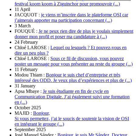
festival koom koom à Ziguinchor pour promouvoir (...)
11 April
JACQUOT :
je viens m’inscrire dans le plateforme OSI car
j’aimerais apporter ma participation concernant (...)
3 March
FOUQUÉ :
Je ne peux rien dire de plus je voulais simplement
donner mon profil et poser ma candidature à (...)
24 February
Chloé LAROSE :
Lequel ou lesquels ? Et pouvez-vous en
dire un peu plus ?
Chloé LAROSE :
Sous ce fil de discussion, vous pouvez
poster un message pour vous présenter au reste du groupe (...)
11 February
Modou Thiam :
Bonjour je suis chef d’entreprise et très
intéressé des ODD. Je veux plus d’expériences et plus de (...)
31 January
Apsa Mbaye :
Je suis étudiante en fin de cycle en
Communication Digitale. J’ai également suivi une formation
en (...)
October 2025
MAJID :
Bonjour,
Si vous permettez, j’ai le soucis de soutenir la vision de OSI
en intégrant le groupe (...)
September 2025
José Manuel Sández :
Bonjour, je suis Mr Sández. Docteur