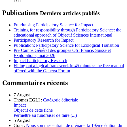
1/11
Publications
Derniers articles publiés
Fundraising Participatory Science for Impact
Training for responsibility through Participatory Science: the
educational approach of Objectif Sciences International
Participatory Research for Impact
Publication: Participatory Science for Ecological Transition
Pré-Camps Général des groupes OSI France, Suisse et
Explorations, mai 2026
Impact Participatory Research
Filling out a logical framework in 45 minutes: the free manual
offered with the Geneva Forum
Commentaires récents
7 August
Thomas EGLI :
Catégorie éditoriale
Impact
Objectif de cette fiche
Permettre au fundraiser de faire (...)
5 August
Gora :
Nous sommes entrain de préparer la 19ème édition du