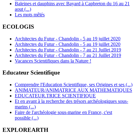
Baleines et dauphins avec Bayard à Capbreton du 16 au 21
aout (...)
Les mots mêlés
ECOLOGIS
Architectes du Futur - Chandolin - 5 au 19 juillet 2020
Architectes du Futur - Chandolin - 5 au 19 juillet 2020
Architectes du Futur - Chandolin - 7 au 21 Juillet 2019
Architectes du Futur - Chandolin - 7 au 21 Juillet 2019
Vacances Scientifiques dans la Nature !
Educateur Scientifique
Comprendre l'Education Scientifique, ses Origines et ses (...)
ANIMATEUR/ANIMATRICE AUX MATHEMATIQUES
EDUCATEUR.TRICE SCIENTIFIQUE
Et en avant à la recherche des trésors archéologiques sous-
marins (...)
Faire de l'archéologie sous-marine en France, c'est
possible (...)
EXPLOREARTH