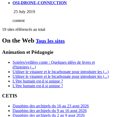
OSI-DRONE-CONNECTION
25 July 2019
content
19 sites référencés au total
On the Web
Tous les sites
Animation et Pédagogie
Soirées/veillées conte : Quelques idées de livres et
d'histoires (...)
Utiliser le vinaigre et le bicarbonate pour introduire les (...)
Utiliser le vinaigre et le bicarbonate pour introduire les (...)
L'être humain est-il si unique ?
L'être humain est-il si unique ?
CETIS
Dauphins des archipels du 16 au 23 aout 2026
Dauphins des archipels du 9 au 16 aout 2026
Dauphins des archipels du 2 au 9 aout 2026