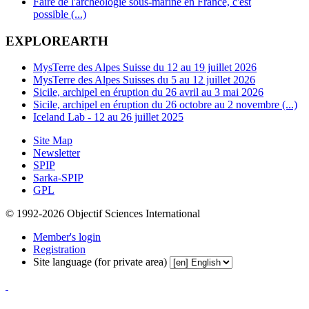
Faire de l'archéologie sous-marine en France, c'est
possible (...)
EXPLOREARTH
MysTerre des Alpes Suisse du 12 au 19 juillet 2026
MysTerre des Alpes Suisses du 5 au 12 juillet 2026
Sicile, archipel en éruption du 26 avril au 3 mai 2026
Sicile, archipel en éruption du 26 octobre au 2 novembre (...)
Iceland Lab - 12 au 26 juillet 2025
Site Map
Newsletter
SPIP
Sarka-SPIP
GPL
© 1992-2026 Objectif Sciences International
Member's login
Registration
Site language (for private area)