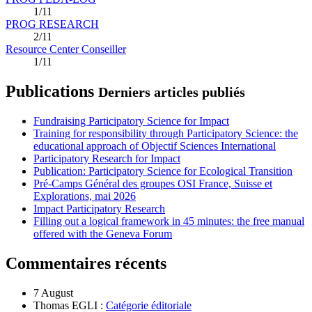
1/11
PROG RESEARCH
2/11
Resource Center Conseiller
1/11
Publications
Derniers articles publiés
Fundraising Participatory Science for Impact
Training for responsibility through Participatory Science: the
educational approach of Objectif Sciences International
Participatory Research for Impact
Publication: Participatory Science for Ecological Transition
Pré-Camps Général des groupes OSI France, Suisse et
Explorations, mai 2026
Impact Participatory Research
Filling out a logical framework in 45 minutes: the free manual
offered with the Geneva Forum
Commentaires récents
7 August
Thomas EGLI :
Catégorie éditoriale