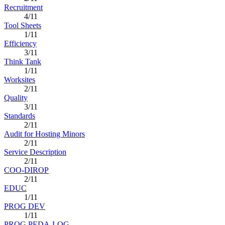
Recruitment
4/11
Tool Sheets
1/11
Efficiency
3/11
Think Tank
1/11
Worksites
2/11
Quality
3/11
Standards
2/11
Audit for Hosting Minors
2/11
Service Description
2/11
COO-DIROP
2/11
EDUC
1/11
PROG DEV
1/11
PROG PEDA-LOG