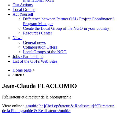
International (OSI)
Our Actions
Local Groups
Act Yourself
Difference between Partner OSI / Project Coordinator /
Program Manager
Create the Local Group of the NGO in your country
Resources Center
News
General news
Collaboration Offers
Local Groups of the NGO
Jobs / Partnerships
List of the OSI’s Web Sites
Home page
>
auteur
Jean-Claude FLACCOMIO
Réalisateur et directeur de la photographie
View online :
<multi>[en]Chef opérateur & Realisateur[fr]Directeur
de la Photographie & Realisateur</multi>