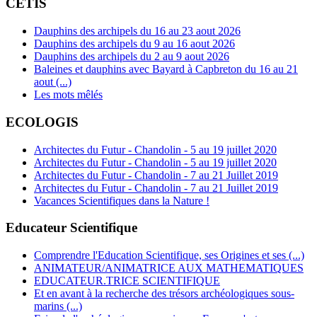
CETIS
Dauphins des archipels du 16 au 23 aout 2026
Dauphins des archipels du 9 au 16 aout 2026
Dauphins des archipels du 2 au 9 aout 2026
Baleines et dauphins avec Bayard à Capbreton du 16 au 21
aout (...)
Les mots mêlés
ECOLOGIS
Architectes du Futur - Chandolin - 5 au 19 juillet 2020
Architectes du Futur - Chandolin - 5 au 19 juillet 2020
Architectes du Futur - Chandolin - 7 au 21 Juillet 2019
Architectes du Futur - Chandolin - 7 au 21 Juillet 2019
Vacances Scientifiques dans la Nature !
Educateur Scientifique
Comprendre l'Education Scientifique, ses Origines et ses (...)
ANIMATEUR/ANIMATRICE AUX MATHEMATIQUES
EDUCATEUR.TRICE SCIENTIFIQUE
Et en avant à la recherche des trésors archéologiques sous-
marins (...)