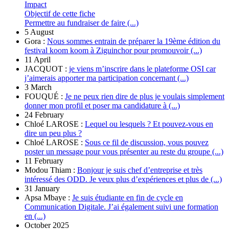
Impact
Objectif de cette fiche
Permettre au fundraiser de faire (...)
5 August
Gora :
Nous sommes entrain de préparer la 19ème édition du
festival koom koom à Ziguinchor pour promouvoir (...)
11 April
JACQUOT :
je viens m’inscrire dans le plateforme OSI car
j’aimerais apporter ma participation concernant (...)
3 March
FOUQUÉ :
Je ne peux rien dire de plus je voulais simplement
donner mon profil et poser ma candidature à (...)
24 February
Chloé LAROSE :
Lequel ou lesquels ? Et pouvez-vous en
dire un peu plus ?
Chloé LAROSE :
Sous ce fil de discussion, vous pouvez
poster un message pour vous présenter au reste du groupe (...)
11 February
Modou Thiam :
Bonjour je suis chef d’entreprise et très
intéressé des ODD. Je veux plus d’expériences et plus de (...)
31 January
Apsa Mbaye :
Je suis étudiante en fin de cycle en
Communication Digitale. J’ai également suivi une formation
en (...)
October 2025