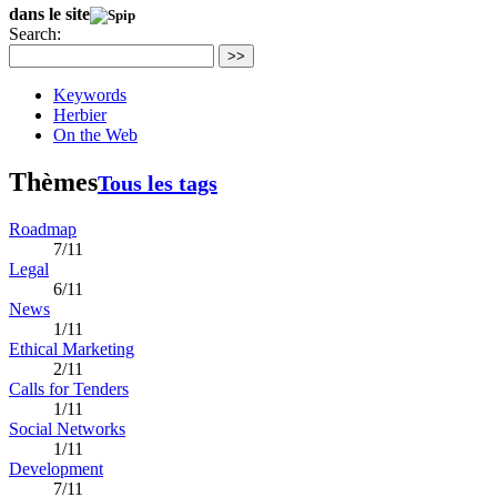
dans le site
Search:
>>
Keywords
Herbier
On the Web
Thèmes
Tous les tags
Roadmap
7/11
Legal
6/11
News
1/11
Ethical Marketing
2/11
Calls for Tenders
1/11
Social Networks
1/11
Development
7/11