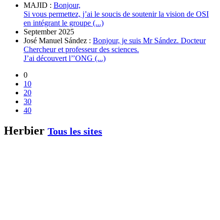
MAJID :
Bonjour,
Si vous permettez, j’ai le soucis de soutenir la vision de OSI
en intégrant le groupe (...)
September 2025
José Manuel Sández :
Bonjour, je suis Mr Sández. Docteur
Chercheur et professeur des sciences.
J’ai découvert l’’ONG (...)
0
10
20
30
40
Herbier
Tous les sites