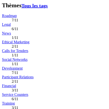
Thèmes
Tous les tags
Roadmap
7/11
Legal
6/11
News
1/11
Ethical Marketing
2/11
Calls for Tenders
1/11
Social Networks
1/11
Development
7/11
Participant Relations
2/11
Financial
3/11
Service Counters
6/11
Training
3/11