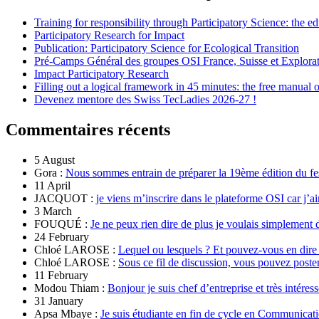
Training for responsibility through Participatory Science: the e
Participatory Research for Impact
Publication: Participatory Science for Ecological Transition
Pré-Camps Général des groupes OSI France, Suisse et Explora
Impact Participatory Research
Filling out a logical framework in 45 minutes: the free manual
Devenez mentore des Swiss TecLadies 2026-27 !
Commentaires récents
5 August
Gora :
Nous sommes entrain de préparer la 19ème édition du fe
11 April
JACQUOT :
je viens m’inscrire dans le plateforme OSI car j’ai
3 March
FOUQUÉ :
Je ne peux rien dire de plus je voulais simplement 
24 February
Chloé LAROSE :
Lequel ou lesquels ? Et pouvez-vous en dire
Chloé LAROSE :
Sous ce fil de discussion, vous pouvez poste
11 February
Modou Thiam :
Bonjour je suis chef d’entreprise et très intére
31 January
Apsa Mbaye :
Je suis étudiante en fin de cycle en Communicatio