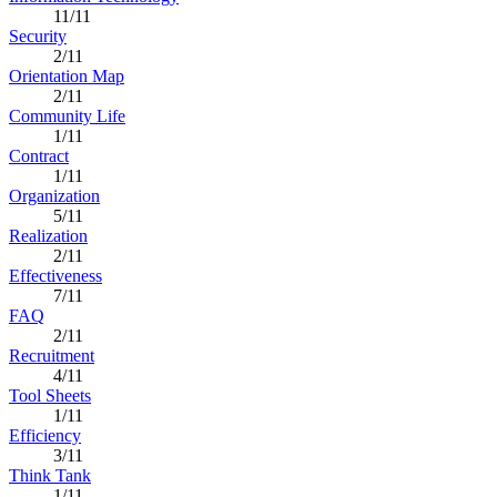
11/11
Security
2/11
Orientation Map
2/11
Community Life
1/11
Contract
1/11
Organization
5/11
Realization
2/11
Effectiveness
7/11
FAQ
2/11
Recruitment
4/11
Tool Sheets
1/11
Efficiency
3/11
Think Tank
1/11