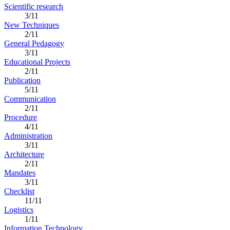
Scientific research
3/11
New Techniques
2/11
General Pedagogy
3/11
Educational Projects
2/11
Publication
5/11
Communication
2/11
Procedure
4/11
Administration
3/11
Architecture
2/11
Mandates
3/11
Checklist
11/11
Logistics
1/11
Information Technology