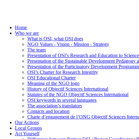
Home
Who we are
What is OSI, what OSI does
NGO Values - Vision - Mission - Strategy
The team
Presentation of OSI’s Research and Education to Scien
Presentation of the Sustainable Development Pedagogy 
Presentation of the Participatory Development Programm
OSI’s Charter for Research Integrity
OSI Educational Charter
Meaning of the NGO logo
History of Objectif Sciences International
Statutes of the NGO Objectif Sciences International
OSI keywords in several languages
The association’s translators
Contacts and location
Charte d’engagement de l’ONG Objectif Sciences Interna
Our Actions
Local Groups
Act Yourself