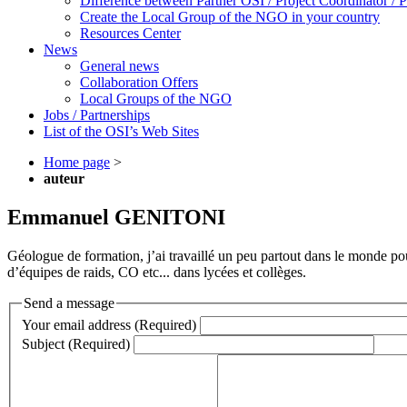
Difference between Partner OSI / Project Coordinator /
Create the Local Group of the NGO in your country
Resources Center
News
General news
Collaboration Offers
Local Groups of the NGO
Jobs / Partnerships
List of the OSI’s Web Sites
Home page
>
auteur
Emmanuel GENITONI
Géologue de formation, j’ai travaillé un peu partout dans le monde po
d’équipes de raids, CO etc... dans lycées et collèges.
Send a message
Your email address (Required)
Subject (Required)