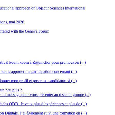
ducational approach of Objectif Sciences International
tions, mai 2026
 offered with the Geneva Forum
stival koom koom à Ziguinchor pour promouvoir (...)
merais apporter ma participation concernant (...)
donner mon profil et poser ma candidature à (...)
 un peu plus ?
r un message pour vous présenter au reste du groupe (...)
ssé des ODD. Je veux plus d’expériences et plus de (...)
n Digitale. J’ai également suivi une formation en (...)