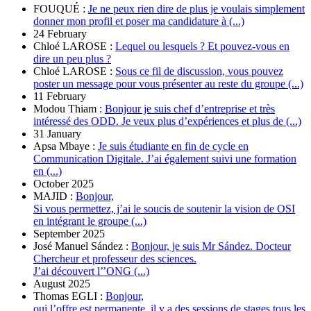
FOUQUÉ :
Je ne peux rien dire de plus je voulais simplement
donner mon profil et poser ma candidature à (...)
24 February
Chloé LAROSE :
Lequel ou lesquels ? Et pouvez-vous en
dire un peu plus ?
Chloé LAROSE :
Sous ce fil de discussion, vous pouvez
poster un message pour vous présenter au reste du groupe (...)
11 February
Modou Thiam :
Bonjour je suis chef d’entreprise et très
intéressé des ODD. Je veux plus d’expériences et plus de (...)
31 January
Apsa Mbaye :
Je suis étudiante en fin de cycle en
Communication Digitale. J’ai également suivi une formation
en (...)
October 2025
MAJID :
Bonjour,
Si vous permettez, j’ai le soucis de soutenir la vision de OSI
en intégrant le groupe (...)
September 2025
José Manuel Sández :
Bonjour, je suis Mr Sández. Docteur
Chercheur et professeur des sciences.
J’ai découvert l’’ONG (...)
August 2025
Thomas EGLI :
Bonjour,
oui l’offre est permanente, il y a des sessions de stages tous les