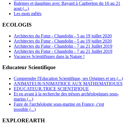
Baleines et dauphins avec Bayard à Capbreton du 16 au 21
aout (...)
Les mots mêlés
ECOLOGIS
Architectes du Futur - Chandolin - 5 au 19 juillet 2020
Architectes du Futur - Chandolin - 5 au 19 juillet 2020
Architectes du Futur - Chandolin - 7 au 21 Juillet 2019
Architectes du Futur - Chandolin - 7 au 21 Juillet 2019
Vacances Scientifiques dans la Nature !
Educateur Scientifique
Comprendre l'Education Scientifique, ses Origines et ses (...)
ANIMATEUR/ANIMATRICE AUX MATHEMATIQUES
EDUCATEUR.TRICE SCIENTIFIQUE
Et en avant à la recherche des trésors archéologiques sous-
marins (...)
Faire de l'archéologie sous-marine en France, c'est
possible (...)
EXPLOREARTH