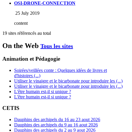
OSI-DRONE-CONNECTION
25 July 2019
content
19 sites référencés au total
On the Web
Tous les sites
Animation et Pédagogie
Soirées/veillées conte : Quelques idées de livres et
d'histoires (...)
Utiliser le vinaigre et le bicarbonate pour introduire les (...)
Utiliser le vinaigre et le bicarbonate pour introduire les (...)
L'être humain est-il si unique ?
L'être humain est-il si unique ?
CETIS
Dauphins des archipels du 16 au 23 aout 2026
Dauphins des archipels du 9 au 16 aout 2026
Dauphins des archipels du 2 au 9 aout 2026