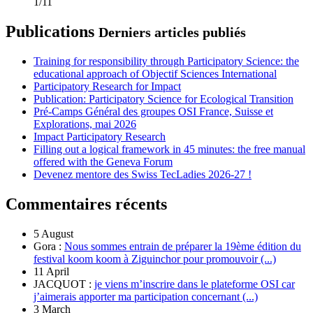
1/11
Publications
Derniers articles publiés
Training for responsibility through Participatory Science: the
educational approach of Objectif Sciences International
Participatory Research for Impact
Publication: Participatory Science for Ecological Transition
Pré-Camps Général des groupes OSI France, Suisse et
Explorations, mai 2026
Impact Participatory Research
Filling out a logical framework in 45 minutes: the free manual
offered with the Geneva Forum
Devenez mentore des Swiss TecLadies 2026-27 !
Commentaires récents
5 August
Gora :
Nous sommes entrain de préparer la 19ème édition du
festival koom koom à Ziguinchor pour promouvoir (...)
11 April
JACQUOT :
je viens m’inscrire dans le plateforme OSI car
j’aimerais apporter ma participation concernant (...)
3 March