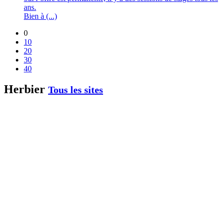
ans.
Bien à (...)
0
10
20
30
40
Herbier
Tous les sites