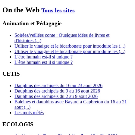
On the Web
Tous les sites
Animation et Pédagogie
Soirées/veillées conte : Quelques idées de livres et
d'histoires (...)
Utiliser le vinaigre et le bicarbonate pour introduire les (...)
Utiliser le vinaigre et le bicarbonate pour introduire les (...)
L'être humain est-il si unique ?
L'être humain est-il si unique ?
CETIS
Dauphins des archipels du 16 au 23 aout 2026
Dauphins des archipels du 9 au 16 aout 2026
Dauphins des archipels du 2 au 9 aout 2026
Baleines et dauphins avec Bayard à Capbreton du 16 au 21
aout (...)
Les mots mêlés
ECOLOGIS