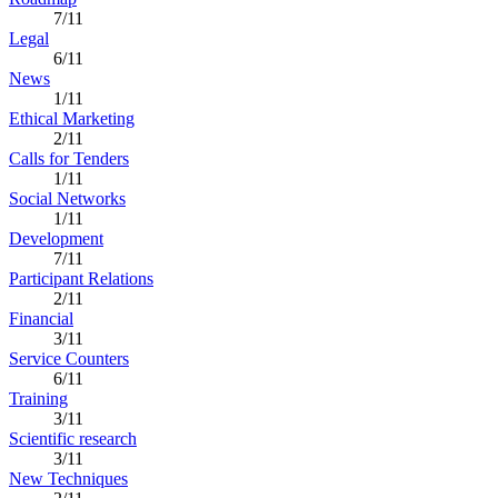
7/11
Legal
6/11
News
1/11
Ethical Marketing
2/11
Calls for Tenders
1/11
Social Networks
1/11
Development
7/11
Participant Relations
2/11
Financial
3/11
Service Counters
6/11
Training
3/11
Scientific research
3/11
New Techniques