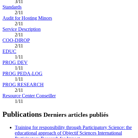
3/11
Standards
2/11
Audit for Hosting Minors
2/11
Service Description
2/11
COO-DIROP
2/11
EDUC
1/11
PROG DEV
1/11
PROG PEDA-LOG
1/11
PROG RESEARCH
2/11
Resource Center Conseiller
1/11
Publications
Derniers articles publiés
Training for responsibility through Participatory Science: the
educational approach of Objectif Sciences International