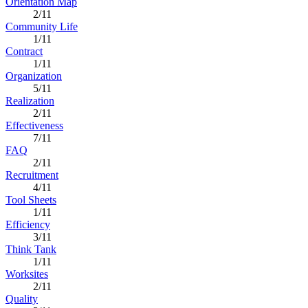
Orientation Map
2/11
Community Life
1/11
Contract
1/11
Organization
5/11
Realization
2/11
Effectiveness
7/11
FAQ
2/11
Recruitment
4/11
Tool Sheets
1/11
Efficiency
3/11
Think Tank
1/11
Worksites
2/11
Quality