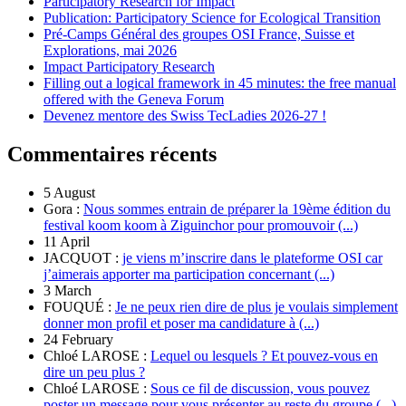
Participatory Research for Impact
Publication: Participatory Science for Ecological Transition
Pré-Camps Général des groupes OSI France, Suisse et
Explorations, mai 2026
Impact Participatory Research
Filling out a logical framework in 45 minutes: the free manual
offered with the Geneva Forum
Devenez mentore des Swiss TecLadies 2026-27 !
Commentaires récents
5 August
Gora :
Nous sommes entrain de préparer la 19ème édition du
festival koom koom à Ziguinchor pour promouvoir (...)
11 April
JACQUOT :
je viens m’inscrire dans le plateforme OSI car
j’aimerais apporter ma participation concernant (...)
3 March
FOUQUÉ :
Je ne peux rien dire de plus je voulais simplement
donner mon profil et poser ma candidature à (...)
24 February
Chloé LAROSE :
Lequel ou lesquels ? Et pouvez-vous en
dire un peu plus ?
Chloé LAROSE :
Sous ce fil de discussion, vous pouvez
poster un message pour vous présenter au reste du groupe (...)