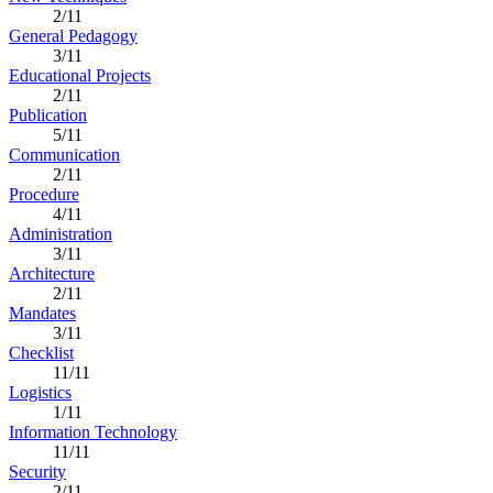
2/11
General Pedagogy
3/11
Educational Projects
2/11
Publication
5/11
Communication
2/11
Procedure
4/11
Administration
3/11
Architecture
2/11
Mandates
3/11
Checklist
11/11
Logistics
1/11
Information Technology
11/11
Security
2/11