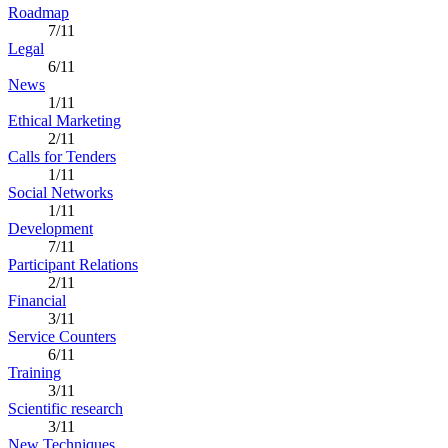
Roadmap
7/11
Legal
6/11
News
1/11
Ethical Marketing
2/11
Calls for Tenders
1/11
Social Networks
1/11
Development
7/11
Participant Relations
2/11
Financial
3/11
Service Counters
6/11
Training
3/11
Scientific research
3/11
New Techniques