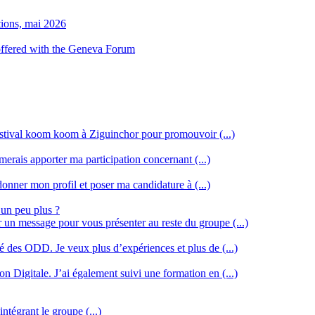
tions, mai 2026
 offered with the Geneva Forum
stival koom koom à Ziguinchor pour promouvoir (...)
merais apporter ma participation concernant (...)
donner mon profil et poser ma candidature à (...)
 un peu plus ?
r un message pour vous présenter au reste du groupe (...)
ssé des ODD. Je veux plus d’expériences et plus de (...)
n Digitale. J’ai également suivi une formation en (...)
intégrant le groupe (...)