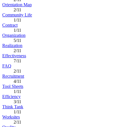
Orientation Map
2/11
Community Life
1/11
Contract
1/11
Organization
5/11
Realization
2/11
Effectiveness
7/11
FAQ
2/11
Recruitment
4/11
Tool Sheets
1/11
Efficiency
3/11
Think Tank
1/11
Worksites
2/11