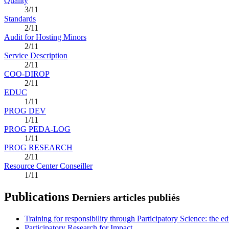
Quality
3/11
Standards
2/11
Audit for Hosting Minors
2/11
Service Description
2/11
COO-DIROP
2/11
EDUC
1/11
PROG DEV
1/11
PROG PEDA-LOG
1/11
PROG RESEARCH
2/11
Resource Center Conseiller
1/11
Publications
Derniers articles publiés
Training for responsibility through Participatory Science: the e
Participatory Research for Impact