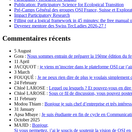
Publication: Participatory Science for Ecological Transition
Pré-Camps Général des groupes OSI France, Suisse et Explora
Impact Participatory Research
Filling out a logical framework in 45 minutes: the free manual
Devenez mentore des Swiss TecLadies 2026-27 !
Commentaires récents
5 August
Gora :
Nous sommes entrain de préparer la 19ème édition du fe
11 April
JACQUOT :
je viens m’inscrire dans le plateforme OSI car j’ai
3 March
FOUQUÉ :
Je ne peux rien dire de plus je voulais simplement 
24 February
Chloé LAROSE :
Lequel ou lesquels ? Et pouvez-vous en dire
Chloé LAROSE :
Sous ce fil de discussion, vous pouvez poste
11 February
Modou Thiam :
Bonjour je suis chef d’entreprise et très intére
31 January
Apsa Mbaye :
Je suis étudiante en fin de cycle en Communicatio
October 2025
MAJID :
Bonjour,
Si vous permettez, j’ai le soucis de soutenir la vision de OSI en 