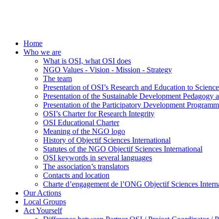
Home
Who we are
What is OSI, what OSI does
NGO Values - Vision - Mission - Strategy
The team
Presentation of OSI’s Research and Education to Scien
Presentation of the Sustainable Development Pedagogy 
Presentation of the Participatory Development Programm
OSI’s Charter for Research Integrity
OSI Educational Charter
Meaning of the NGO logo
History of Objectif Sciences International
Statutes of the NGO Objectif Sciences International
OSI keywords in several languages
The association’s translators
Contacts and location
Charte d’engagement de l’ONG Objectif Sciences Interna
Our Actions
Local Groups
Act Yourself