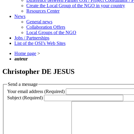
Difference between Partner OSI / Project Coordinator /
Create the Local Group of the NGO in your country
Resources Center
News
General news
Collaboration Offers
Local Groups of the NGO
Jobs / Partnerships
List of the OSI’s Web Sites
Home page
>
auteur
Christopher DE JESUS
Send a message
Your email address (Required)
Subject (Required)