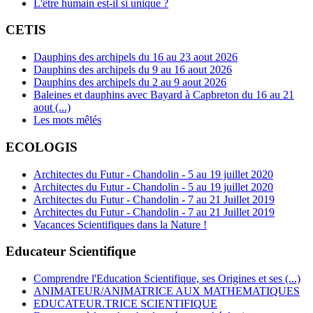
L'être humain est-il si unique ?
CETIS
Dauphins des archipels du 16 au 23 aout 2026
Dauphins des archipels du 9 au 16 aout 2026
Dauphins des archipels du 2 au 9 aout 2026
Baleines et dauphins avec Bayard à Capbreton du 16 au 21
aout (...)
Les mots mêlés
ECOLOGIS
Architectes du Futur - Chandolin - 5 au 19 juillet 2020
Architectes du Futur - Chandolin - 5 au 19 juillet 2020
Architectes du Futur - Chandolin - 7 au 21 Juillet 2019
Architectes du Futur - Chandolin - 7 au 21 Juillet 2019
Vacances Scientifiques dans la Nature !
Educateur Scientifique
Comprendre l'Education Scientifique, ses Origines et ses (...)
ANIMATEUR/ANIMATRICE AUX MATHEMATIQUES
EDUCATEUR.TRICE SCIENTIFIQUE