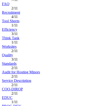
FAQ
2/11
Recruitment
4/11
Tool Sheets
1/11
Efficiency
3/11
Think Tank
1/11
Worksites
2/11
Quality
3/11
Standards
2/11
Audit for Hosting Minors
2/11
Service Description
2/11
COO-DIROP
2/11
EDUC
1/11