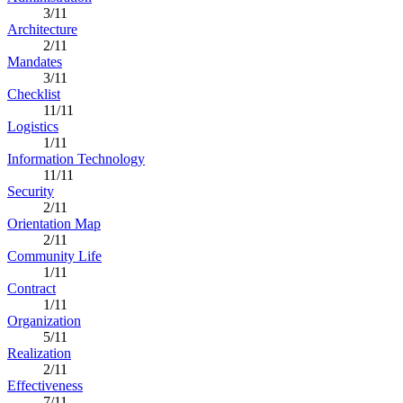
3/11
Architecture
2/11
Mandates
3/11
Checklist
11/11
Logistics
1/11
Information Technology
11/11
Security
2/11
Orientation Map
2/11
Community Life
1/11
Contract
1/11
Organization
5/11
Realization
2/11
Effectiveness
7/11