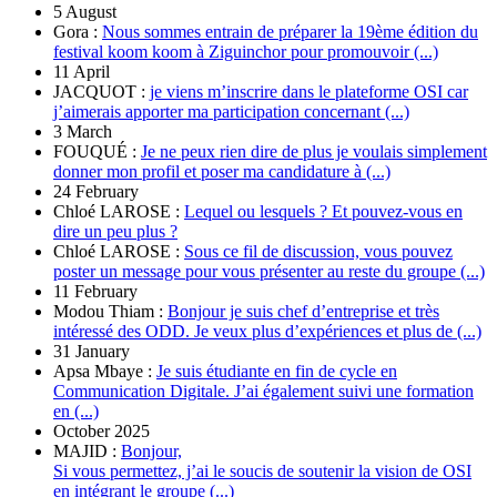
5 August
Gora :
Nous sommes entrain de préparer la 19ème édition du
festival koom koom à Ziguinchor pour promouvoir (...)
11 April
JACQUOT :
je viens m’inscrire dans le plateforme OSI car
j’aimerais apporter ma participation concernant (...)
3 March
FOUQUÉ :
Je ne peux rien dire de plus je voulais simplement
donner mon profil et poser ma candidature à (...)
24 February
Chloé LAROSE :
Lequel ou lesquels ? Et pouvez-vous en
dire un peu plus ?
Chloé LAROSE :
Sous ce fil de discussion, vous pouvez
poster un message pour vous présenter au reste du groupe (...)
11 February
Modou Thiam :
Bonjour je suis chef d’entreprise et très
intéressé des ODD. Je veux plus d’expériences et plus de (...)
31 January
Apsa Mbaye :
Je suis étudiante en fin de cycle en
Communication Digitale. J’ai également suivi une formation
en (...)
October 2025
MAJID :
Bonjour,
Si vous permettez, j’ai le soucis de soutenir la vision de OSI
en intégrant le groupe (...)