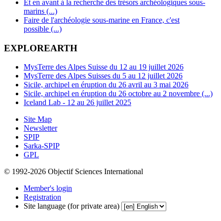
Et en avant à la recherche des trésors archéologiques sous-
marins (...)
Faire de l'archéologie sous-marine en France, c'est
possible (...)
EXPLOREARTH
MysTerre des Alpes Suisse du 12 au 19 juillet 2026
MysTerre des Alpes Suisses du 5 au 12 juillet 2026
Sicile, archipel en éruption du 26 avril au 3 mai 2026
Sicile, archipel en éruption du 26 octobre au 2 novembre (...)
Iceland Lab - 12 au 26 juillet 2025
Site Map
Newsletter
SPIP
Sarka-SPIP
GPL
© 1992-2026 Objectif Sciences International
Member's login
Registration
Site language (for private area)