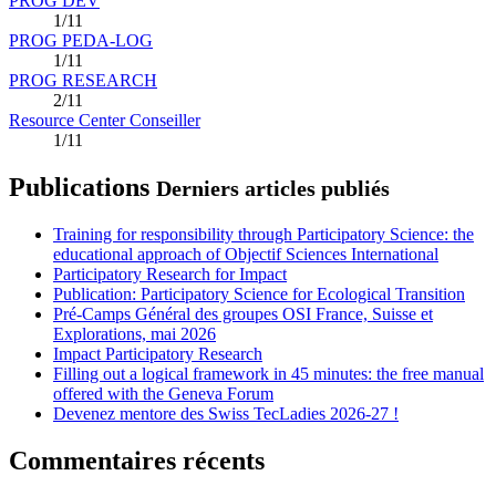
PROG DEV
1/11
PROG PEDA-LOG
1/11
PROG RESEARCH
2/11
Resource Center Conseiller
1/11
Publications
Derniers articles publiés
Training for responsibility through Participatory Science: the
educational approach of Objectif Sciences International
Participatory Research for Impact
Publication: Participatory Science for Ecological Transition
Pré-Camps Général des groupes OSI France, Suisse et
Explorations, mai 2026
Impact Participatory Research
Filling out a logical framework in 45 minutes: the free manual
offered with the Geneva Forum
Devenez mentore des Swiss TecLadies 2026-27 !
Commentaires récents