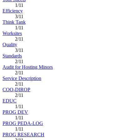
1/11
Efficiency
3/11
Think Tank
1/11
Worksites
2/11
Quality
3/11
Standards
2/11
Audit for Hosting Minors
2/11
Service Description
2/11
COO-DIROP
2/11
EDUC
1/11
PROG DEV
1/11
PROG PEDA-LOG
1/11
PROG RESEARCH