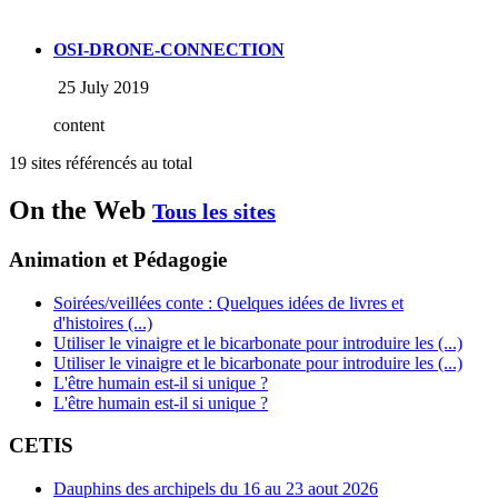
OSI-DRONE-CONNECTION
25 July 2019
content
19 sites référencés au total
On the Web
Tous les sites
Animation et Pédagogie
Soirées/veillées conte : Quelques idées de livres et
d'histoires (...)
Utiliser le vinaigre et le bicarbonate pour introduire les (...)
Utiliser le vinaigre et le bicarbonate pour introduire les (...)
L'être humain est-il si unique ?
L'être humain est-il si unique ?
CETIS
Dauphins des archipels du 16 au 23 aout 2026