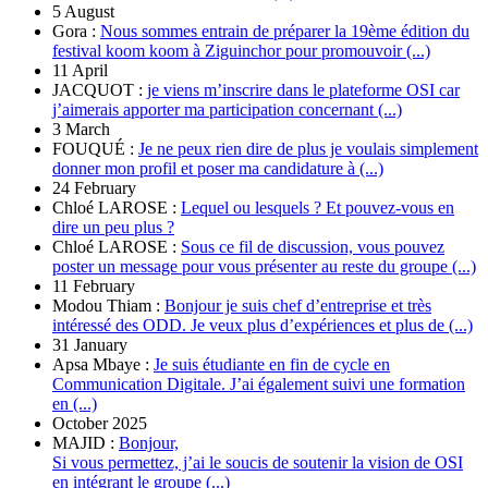
5 August
Gora :
Nous sommes entrain de préparer la 19ème édition du
festival koom koom à Ziguinchor pour promouvoir (...)
11 April
JACQUOT :
je viens m’inscrire dans le plateforme OSI car
j’aimerais apporter ma participation concernant (...)
3 March
FOUQUÉ :
Je ne peux rien dire de plus je voulais simplement
donner mon profil et poser ma candidature à (...)
24 February
Chloé LAROSE :
Lequel ou lesquels ? Et pouvez-vous en
dire un peu plus ?
Chloé LAROSE :
Sous ce fil de discussion, vous pouvez
poster un message pour vous présenter au reste du groupe (...)
11 February
Modou Thiam :
Bonjour je suis chef d’entreprise et très
intéressé des ODD. Je veux plus d’expériences et plus de (...)
31 January
Apsa Mbaye :
Je suis étudiante en fin de cycle en
Communication Digitale. J’ai également suivi une formation
en (...)
October 2025
MAJID :
Bonjour,
Si vous permettez, j’ai le soucis de soutenir la vision de OSI
en intégrant le groupe (...)