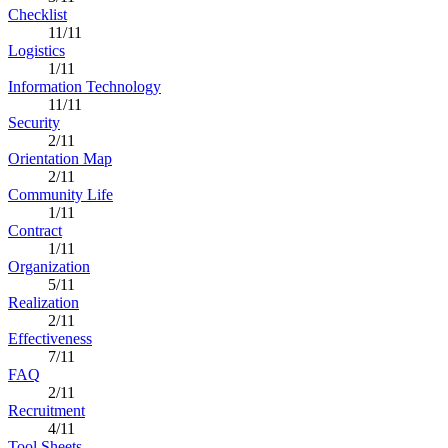
Checklist
11/11
Logistics
1/11
Information Technology
11/11
Security
2/11
Orientation Map
2/11
Community Life
1/11
Contract
1/11
Organization
5/11
Realization
2/11
Effectiveness
7/11
FAQ
2/11
Recruitment
4/11
Tool Sheets