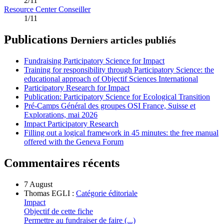
2/11
Resource Center Conseiller
1/11
Publications
Derniers articles publiés
Fundraising Participatory Science for Impact
Training for responsibility through Participatory Science: the
educational approach of Objectif Sciences International
Participatory Research for Impact
Publication: Participatory Science for Ecological Transition
Pré-Camps Général des groupes OSI France, Suisse et
Explorations, mai 2026
Impact Participatory Research
Filling out a logical framework in 45 minutes: the free manual
offered with the Geneva Forum
Commentaires récents
7 August
Thomas EGLI :
Catégorie éditoriale
Impact
Objectif de cette fiche
Permettre au fundraiser de faire (...)