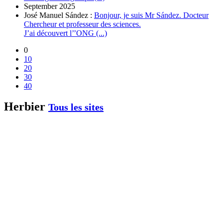
September 2025
José Manuel Sández :
Bonjour, je suis Mr Sández. Docteur
Chercheur et professeur des sciences.
J’ai découvert l’’ONG (...)
0
10
20
30
40
Herbier
Tous les sites