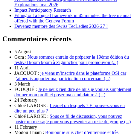
Explorations, mai 2026
Impact Participatory Research
Filling out a logical framework in 45 minutes: the free manual
offered with the Geneva Forum
Devenez mentore des Swiss TecLadies 2026-27 !
Commentaires récents
5 August
Gora :
Nous sommes entrain de préparer la 19ème édition du
festival koom koom à Ziguinchor pour promouvoir (...)
11 April
JACQUOT :
je viens m’inscrire dans le plateforme OSI car
j’aimerais apporter ma participation concernant (...)
3 March
FOUQUÉ :
Je ne peux rien dire de plus je voulais simplement
donner mon profil et poser ma candidature à (...)
24 February
Chloé LAROSE :
Lequel ou lesquels ? Et pouvez-vous en
dire un peu plus ?
Chloé LAROSE :
Sous ce fil de discussion, vous pouvez
poster un message pour vous présenter au reste du groupe (...)
11 February
Modou Thiam :
Bonjour je suis chef d’entreprise et très