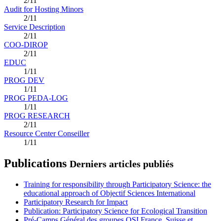
2/11
Audit for Hosting Minors
2/11
Service Description
2/11
COO-DIROP
2/11
EDUC
1/11
PROG DEV
1/11
PROG PEDA-LOG
1/11
PROG RESEARCH
2/11
Resource Center Conseiller
1/11
Publications
Derniers articles publiés
Training for responsibility through Participatory Science: the
educational approach of Objectif Sciences International
Participatory Research for Impact
Publication: Participatory Science for Ecological Transition
Pré-Camps Général des groupes OSI France, Suisse et