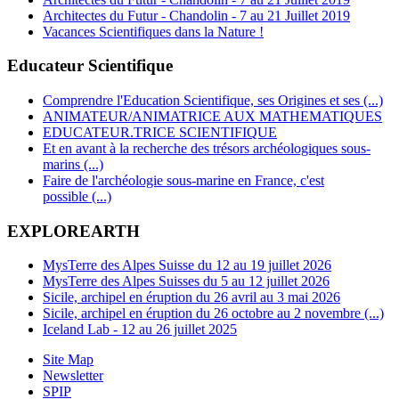
Architectes du Futur - Chandolin - 7 au 21 Juillet 2019
Vacances Scientifiques dans la Nature !
Educateur Scientifique
Comprendre l'Education Scientifique, ses Origines et ses (...)
ANIMATEUR/ANIMATRICE AUX MATHEMATIQUES
EDUCATEUR.TRICE SCIENTIFIQUE
Et en avant à la recherche des trésors archéologiques sous-
marins (...)
Faire de l'archéologie sous-marine en France, c'est
possible (...)
EXPLOREARTH
MysTerre des Alpes Suisse du 12 au 19 juillet 2026
MysTerre des Alpes Suisses du 5 au 12 juillet 2026
Sicile, archipel en éruption du 26 avril au 3 mai 2026
Sicile, archipel en éruption du 26 octobre au 2 novembre (...)
Iceland Lab - 12 au 26 juillet 2025
Site Map
Newsletter
SPIP