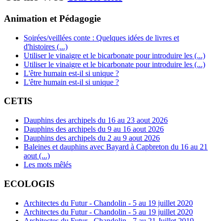
Animation et Pédagogie
Soirées/veillées conte : Quelques idées de livres et
d'histoires (...)
Utiliser le vinaigre et le bicarbonate pour introduire les (...)
Utiliser le vinaigre et le bicarbonate pour introduire les (...)
L'être humain est-il si unique ?
L'être humain est-il si unique ?
CETIS
Dauphins des archipels du 16 au 23 aout 2026
Dauphins des archipels du 9 au 16 aout 2026
Dauphins des archipels du 2 au 9 aout 2026
Baleines et dauphins avec Bayard à Capbreton du 16 au 21
aout (...)
Les mots mêlés
ECOLOGIS
Architectes du Futur - Chandolin - 5 au 19 juillet 2020
Architectes du Futur - Chandolin - 5 au 19 juillet 2020
Architectes du Futur - Chandolin - 7 au 21 Juillet 2019