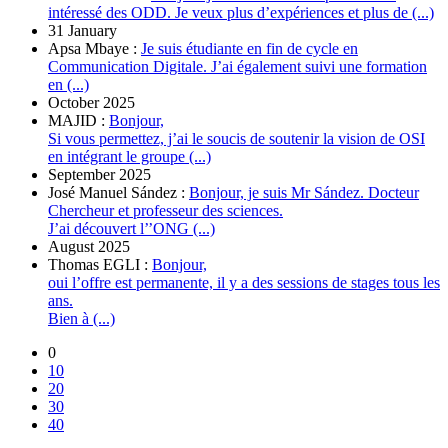
intéressé des ODD. Je veux plus d’expériences et plus de (...)
31 January
Apsa Mbaye :
Je suis étudiante en fin de cycle en
Communication Digitale. J’ai également suivi une formation
en (...)
October 2025
MAJID :
Bonjour,
Si vous permettez, j’ai le soucis de soutenir la vision de OSI
en intégrant le groupe (...)
September 2025
José Manuel Sández :
Bonjour, je suis Mr Sández. Docteur
Chercheur et professeur des sciences.
J’ai découvert l’’ONG (...)
August 2025
Thomas EGLI :
Bonjour,
oui l’offre est permanente, il y a des sessions de stages tous les
ans.
Bien à (...)
0
10
20
30
40