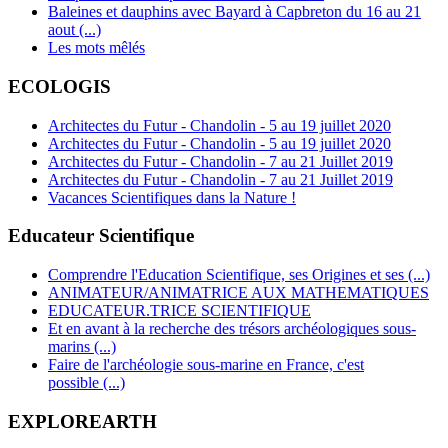
Baleines et dauphins avec Bayard à Capbreton du 16 au 21
aout (...)
Les mots mêlés
ECOLOGIS
Architectes du Futur - Chandolin - 5 au 19 juillet 2020
Architectes du Futur - Chandolin - 5 au 19 juillet 2020
Architectes du Futur - Chandolin - 7 au 21 Juillet 2019
Architectes du Futur - Chandolin - 7 au 21 Juillet 2019
Vacances Scientifiques dans la Nature !
Educateur Scientifique
Comprendre l'Education Scientifique, ses Origines et ses (...)
ANIMATEUR/ANIMATRICE AUX MATHEMATIQUES
EDUCATEUR.TRICE SCIENTIFIQUE
Et en avant à la recherche des trésors archéologiques sous-
marins (...)
Faire de l'archéologie sous-marine en France, c'est
possible (...)
EXPLOREARTH