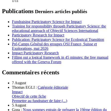
1/11
Publications
Derniers articles publiés
Fundraising Participatory Science for Impact
Training for responsibility through Participatory Science: the
educational approach of Objectif Sciences International
Participatory Research for Impact
Publication: Participatory Science for Ecological Transition
Pré-Camps Général des groupes OSI France, Suisse et
Explorations, mai 2026
Impact Participatory Research
Filling out a logical framework in 45 minutes: the free manual
offered with the Geneva Forum
Commentaires récents
7 August
Thomas EGLI :
Catégorie éditoriale
Impact
Objectif de cette fiche
Permettre au fundraiser de faire (...)
5 August
Gora :
Nous sommes entrain de préparer la 19ème édition du