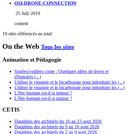
OSI-DRONE-CONNECTION
25 July 2019
content
19 sites référencés au total
On the Web
Tous les sites
Animation et Pédagogie
Soirées/veillées conte : Quelques idées de livres et
d'histoires (...)
Utiliser le vinaigre et le bicarbonate pour introduire les (...)
Utiliser le vinaigre et le bicarbonate pour introduire les (...)
L'être humain est-il si unique ?
L'être humain est-il si unique ?
CETIS
Dauphins des archipels du 16 au 23 aout 2026
Dauphins des archipels du 9 au 16 aout 2026
Dauphins des archipels du 2 au 9 aout 2026