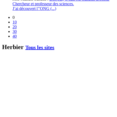
Chercheur et professeur des sciences.
J’ai découvert l’’ONG (...)
0
10
20
30
40
Herbier
Tous les sites