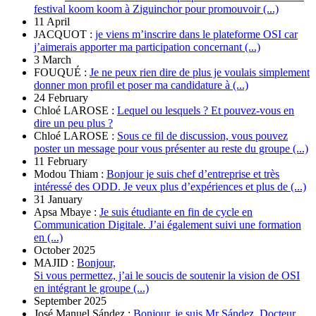
festival koom koom à Ziguinchor pour promouvoir (...)
11 April
JACQUOT :
je viens m’inscrire dans le plateforme OSI car
j’aimerais apporter ma participation concernant (...)
3 March
FOUQUÉ :
Je ne peux rien dire de plus je voulais simplement
donner mon profil et poser ma candidature à (...)
24 February
Chloé LAROSE :
Lequel ou lesquels ? Et pouvez-vous en
dire un peu plus ?
Chloé LAROSE :
Sous ce fil de discussion, vous pouvez
poster un message pour vous présenter au reste du groupe (...)
11 February
Modou Thiam :
Bonjour je suis chef d’entreprise et très
intéressé des ODD. Je veux plus d’expériences et plus de (...)
31 January
Apsa Mbaye :
Je suis étudiante en fin de cycle en
Communication Digitale. J’ai également suivi une formation
en (...)
October 2025
MAJID :
Bonjour,
Si vous permettez, j’ai le soucis de soutenir la vision de OSI
en intégrant le groupe (...)
September 2025
José Manuel Sández :
Bonjour, je suis Mr Sández. Docteur