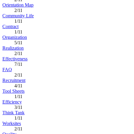
Orientation Map
2/11
Community Life
1/11
Contract
1/11
Organization
5/11
Realization
2/11
Effectiveness
7/11
FAQ
2/11
Recruitment
4/11
Tool Sheets
1/11
Efficiency
3/11
Think Tank
1/11
Worksites
2/11