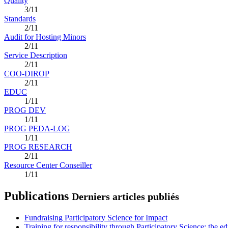
Quality
3/11
Standards
2/11
Audit for Hosting Minors
2/11
Service Description
2/11
COO-DIROP
2/11
EDUC
1/11
PROG DEV
1/11
PROG PEDA-LOG
1/11
PROG RESEARCH
2/11
Resource Center Conseiller
1/11
Publications
Derniers articles publiés
Fundraising Participatory Science for Impact
Training for responsibility through Participatory Science: the e