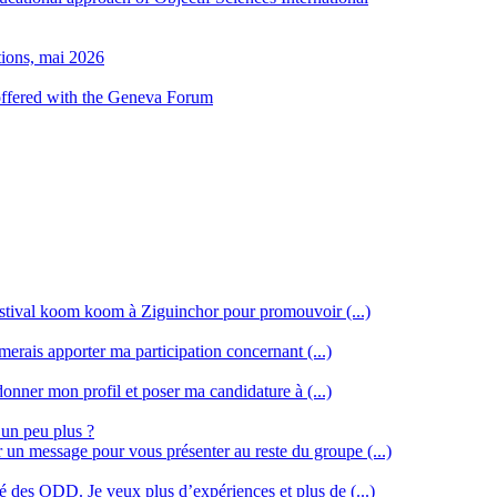
tions, mai 2026
 offered with the Geneva Forum
stival koom koom à Ziguinchor pour promouvoir (...)
merais apporter ma participation concernant (...)
donner mon profil et poser ma candidature à (...)
 un peu plus ?
r un message pour vous présenter au reste du groupe (...)
ssé des ODD. Je veux plus d’expériences et plus de (...)