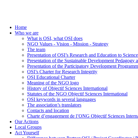
Home
Who we are
What is OSI, what OSI does
NGO Values - Vision - Mission - Strategy
The team
Presentation of OSI’s Research and Education to Scien
Presentation of the Sustainable Development Pedagogy 
Presentation of the Participatory Development Programm
OSI’s Charter for Research Integrity
OSI Educational Charter
Meaning of the NGO logo
History of Objectif Sciences International
Statutes of the NGO Objectif Sciences International
OSI keywords in several languages
The association’s translators
Contacts and location
Charte d’engagement de l’ONG Objectif Sciences Interna
Our Actions
Local Groups
Act Yourself