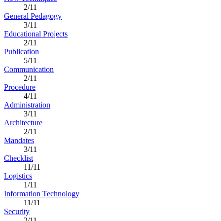
2/11
General Pedagogy
3/11
Educational Projects
2/11
Publication
5/11
Communication
2/11
Procedure
4/11
Administration
3/11
Architecture
2/11
Mandates
3/11
Checklist
11/11
Logistics
1/11
Information Technology
11/11
Security
2/11