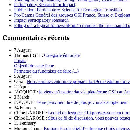
Participatory Research for Impact
Publication: Participatory Science for Ecological Transition
Pré-Camps Général des groupes OSI France, Suisse et Explora
Impact Participatory Research
Filling out a logical framework in 45 minutes: the free manual
Commentaires récents
7 August
Thomas EGLI :
Catégorie éditoriale
Impact
Objectif de cette fiche
Permettre au fundraiser de faire (...)
5 August
Gora :
Nous sommes entrain de préparer la 19ème édition du fe
11 April
JACQUOT :
je viens m’inscrire dans le plateforme OSI car j’ai
3 March
FOUQUÉ :
Je ne peux rien dire de plus je voulais simplement 
24 February
Chloé LAROSE :
Lequel ou lesquels ? Et pouvez-vous en dire
Chloé LAROSE :
Sous ce fil de discussion, vous pouvez poste
11 February
Modou Thiam :
Bonjour je suis chef d’entreprise et très intére