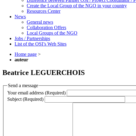
Difference between Partner OSI / Project Coordinator /
Create the Local Group of the NGO in your country
Resources Center
News
General news
Collaboration Offers
Local Groups of the NGO
Jobs / Partnerships
List of the OSI’s Web Sites
Home page
>
auteur
Beatrice LEGUERCHOIS
Send a message
Your email address (Required)
Subject (Required)