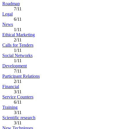
Roadmap
7/11
Legal
6/11
News
1/11
Ethical Marketing
2/11
Calls for Tenders
1/11
Social Networks
1/11
Development
7/11
Participant Relations
2/11
Financial
3/11
Service Counters
6/11
Training
3/11
Scientific research
3/11
New Techniques