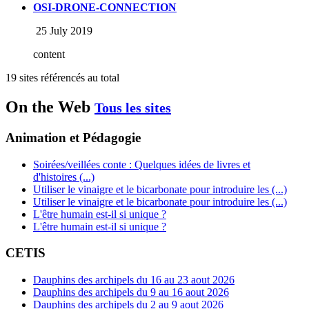
OSI-DRONE-CONNECTION
25 July 2019
content
19 sites référencés au total
On the Web
Tous les sites
Animation et Pédagogie
Soirées/veillées conte : Quelques idées de livres et
d'histoires (...)
Utiliser le vinaigre et le bicarbonate pour introduire les (...)
Utiliser le vinaigre et le bicarbonate pour introduire les (...)
L'être humain est-il si unique ?
L'être humain est-il si unique ?
CETIS
Dauphins des archipels du 16 au 23 aout 2026
Dauphins des archipels du 9 au 16 aout 2026
Dauphins des archipels du 2 au 9 aout 2026