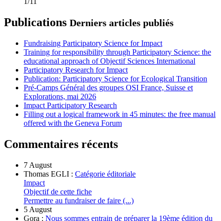
1/11
Publications
Derniers articles publiés
Fundraising Participatory Science for Impact
Training for responsibility through Participatory Science: the
educational approach of Objectif Sciences International
Participatory Research for Impact
Publication: Participatory Science for Ecological Transition
Pré-Camps Général des groupes OSI France, Suisse et
Explorations, mai 2026
Impact Participatory Research
Filling out a logical framework in 45 minutes: the free manual
offered with the Geneva Forum
Commentaires récents
7 August
Thomas EGLI :
Catégorie éditoriale
Impact
Objectif de cette fiche
Permettre au fundraiser de faire (...)
5 August
Gora :
Nous sommes entrain de préparer la 19ème édition du