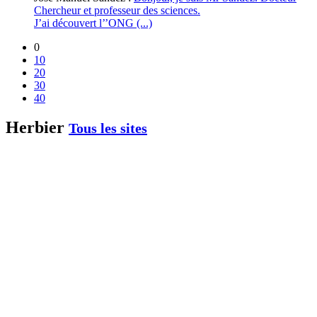
Chercheur et professeur des sciences.
J’ai découvert l’’ONG (...)
0
10
20
30
40
Herbier
Tous les sites