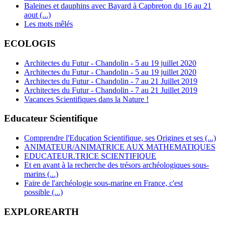
Baleines et dauphins avec Bayard à Capbreton du 16 au 21
aout (...)
Les mots mêlés
ECOLOGIS
Architectes du Futur - Chandolin - 5 au 19 juillet 2020
Architectes du Futur - Chandolin - 5 au 19 juillet 2020
Architectes du Futur - Chandolin - 7 au 21 Juillet 2019
Architectes du Futur - Chandolin - 7 au 21 Juillet 2019
Vacances Scientifiques dans la Nature !
Educateur Scientifique
Comprendre l'Education Scientifique, ses Origines et ses (...)
ANIMATEUR/ANIMATRICE AUX MATHEMATIQUES
EDUCATEUR.TRICE SCIENTIFIQUE
Et en avant à la recherche des trésors archéologiques sous-
marins (...)
Faire de l'archéologie sous-marine en France, c'est
possible (...)
EXPLOREARTH