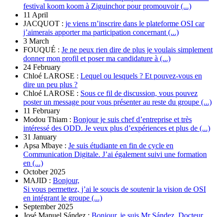
festival koom koom à Ziguinchor pour promouvoir (...)
11 April
JACQUOT :
je viens m’inscrire dans le plateforme OSI car
j’aimerais apporter ma participation concernant (...)
3 March
FOUQUÉ :
Je ne peux rien dire de plus je voulais simplement
donner mon profil et poser ma candidature à (...)
24 February
Chloé LAROSE :
Lequel ou lesquels ? Et pouvez-vous en
dire un peu plus ?
Chloé LAROSE :
Sous ce fil de discussion, vous pouvez
poster un message pour vous présenter au reste du groupe (...)
11 February
Modou Thiam :
Bonjour je suis chef d’entreprise et très
intéressé des ODD. Je veux plus d’expériences et plus de (...)
31 January
Apsa Mbaye :
Je suis étudiante en fin de cycle en
Communication Digitale. J’ai également suivi une formation
en (...)
October 2025
MAJID :
Bonjour,
Si vous permettez, j’ai le soucis de soutenir la vision de OSI
en intégrant le groupe (...)
September 2025
José Manuel Sández :
Bonjour, je suis Mr Sández. Docteur