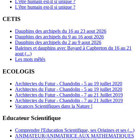
L'être humain est-il si unique ?
L'être humain est-il si unique ?
CETIS
Dauphins des archipels du 16 au 23 aout 2026
Dauphins des archipels du 9 au 16 aout 2026
Dauphins des archipels du 2 au 9 aout 2026
Baleines et dauphins avec Bayard à Capbreton du 16 au 21
aout (...)
Les mots mêlés
ECOLOGIS
Architectes du Futur - Chandolin - 5 au 19 juillet 2020
Architectes du Futur - Chandolin - 5 au 19 juillet 2020
Architectes du Futur - Chandolin - 7 au 21 Juillet 2019
Architectes du Futur - Chandolin - 7 au 21 Juillet 2019
Vacances Scientifiques dans la Nature !
Educateur Scientifique
Comprendre l'Education Scientifique, ses Origines et ses (...)
ANIMATEUR/ANIMATRICE AUX MATHEMATIQUES