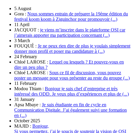
5 August
Gora :
Nous sommes entrain de préparer la 19ème édition du
festival koom koom à Ziguinchor pour promouvoir (...)
11 April
JACQUOT :
je viens m’inscrire dans le plateforme OSI car
j’aimerais apporter ma participation concernant (...)
3 March
FOUQUÉ :
Je ne peux rien dire de plus je voulais simplement
donner mon profil et poser ma candidature à (...)
24 February
Chloé LAROSE :
Lequel ou lesquels ? Et pouvez-vous en
dire un peu plus ?
Chloé LAROSE :
Sous ce fil de discussion, vous pouvez
poster un message pour vous présenter au reste du groupe (...)
11 February
Modou Thiam :
Bonjour je suis chef d’entreprise et très
intéressé des ODD. Je veux plus d’expériences et plus de (...)
31 January
Apsa Mbaye :
Je suis étudiante en fin de cycle en
Communication Digitale. J’ai également suivi une formation
en (...)
October 2025
MAJID :
Bonjour,
Si vous permettez, j’ai le soucis de soutenir la vision de OSI