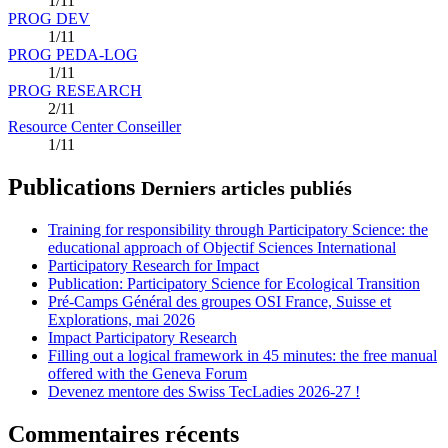
1/11
PROG DEV
1/11
PROG PEDA-LOG
1/11
PROG RESEARCH
2/11
Resource Center Conseiller
1/11
Publications
Derniers articles publiés
Training for responsibility through Participatory Science: the
educational approach of Objectif Sciences International
Participatory Research for Impact
Publication: Participatory Science for Ecological Transition
Pré-Camps Général des groupes OSI France, Suisse et
Explorations, mai 2026
Impact Participatory Research
Filling out a logical framework in 45 minutes: the free manual
offered with the Geneva Forum
Devenez mentore des Swiss TecLadies 2026-27 !
Commentaires récents