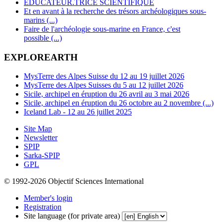
EDUCATEUR.TRICE SCIENTIFIQUE
Et en avant à la recherche des trésors archéologiques sous-
marins (...)
Faire de l'archéologie sous-marine en France, c'est
possible (...)
EXPLOREARTH
MysTerre des Alpes Suisse du 12 au 19 juillet 2026
MysTerre des Alpes Suisses du 5 au 12 juillet 2026
Sicile, archipel en éruption du 26 avril au 3 mai 2026
Sicile, archipel en éruption du 26 octobre au 2 novembre (...)
Iceland Lab - 12 au 26 juillet 2025
Site Map
Newsletter
SPIP
Sarka-SPIP
GPL
© 1992-2026 Objectif Sciences International
Member's login
Registration
Site language (for private area)