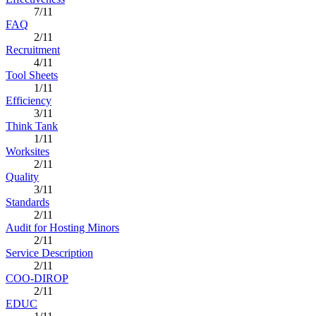
7/11
FAQ
2/11
Recruitment
4/11
Tool Sheets
1/11
Efficiency
3/11
Think Tank
1/11
Worksites
2/11
Quality
3/11
Standards
2/11
Audit for Hosting Minors
2/11
Service Description
2/11
COO-DIROP
2/11
EDUC