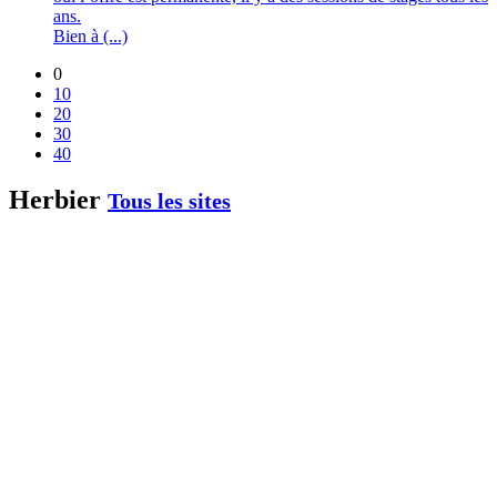
ans.
Bien à (...)
0
10
20
30
40
Herbier
Tous les sites