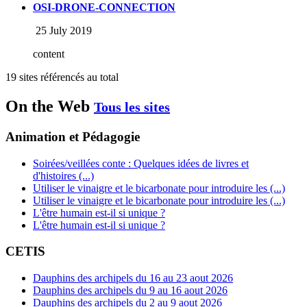
OSI-DRONE-CONNECTION
25 July 2019
content
19 sites référencés au total
On the Web
Tous les sites
Animation et Pédagogie
Soirées/veillées conte : Quelques idées de livres et
d'histoires (...)
Utiliser le vinaigre et le bicarbonate pour introduire les (...)
Utiliser le vinaigre et le bicarbonate pour introduire les (...)
L'être humain est-il si unique ?
L'être humain est-il si unique ?
CETIS
Dauphins des archipels du 16 au 23 aout 2026
Dauphins des archipels du 9 au 16 aout 2026
Dauphins des archipels du 2 au 9 aout 2026