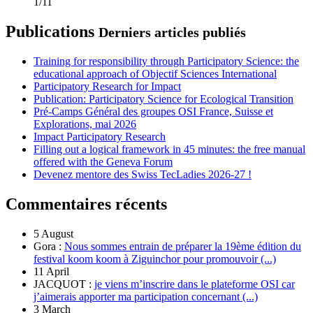
1/11
Publications
Derniers articles publiés
Training for responsibility through Participatory Science: the
educational approach of Objectif Sciences International
Participatory Research for Impact
Publication: Participatory Science for Ecological Transition
Pré-Camps Général des groupes OSI France, Suisse et
Explorations, mai 2026
Impact Participatory Research
Filling out a logical framework in 45 minutes: the free manual
offered with the Geneva Forum
Devenez mentore des Swiss TecLadies 2026-27 !
Commentaires récents
5 August
Gora :
Nous sommes entrain de préparer la 19ème édition du
festival koom koom à Ziguinchor pour promouvoir (...)
11 April
JACQUOT :
je viens m’inscrire dans le plateforme OSI car
j’aimerais apporter ma participation concernant (...)
3 March