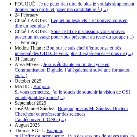
FOUQUÉ :
Je ne peux rien dire de plus je voulais simplement
donner mon profil et poser ma candidature à (...)
24 February
Chloé LAROSE :
Lequel ou lesquels ? Et pouvez-vous en
dire un peu plus ?
Chloé LAROSE :
Sous ce fil de discussion, vous pouvez
poster un message pour vous présenter au reste du groupe (...)
11 February
Modou Thiam :
Bonjour je suis chef d’entreprise et très
intéressé des ODD. Je veux plus d’expériences et plus de (...)
31 January
Apsa Mbaye :
Je suis étudiante en fin de cycle en
Communication Digitale. J’ai également suivi une formation
en (...)
October 2025
MAJID :
Bonjour,
Si vous permettez, j’ai le soucis de soutenir la vision de OSI
en intégrant le groupe (...)
September 2025
José Manuel Sández :
Bonjour, je suis Mr Sández. Docteur
Chercheur et professeur des sciences.
J’ai découvert l’’ONG (...)
August 2025
Thomas EGLI :
Bonjour,
oui l’offre est permanente, il y a des sessions de stages tous les