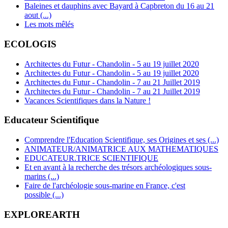
Baleines et dauphins avec Bayard à Capbreton du 16 au 21
aout (...)
Les mots mêlés
ECOLOGIS
Architectes du Futur - Chandolin - 5 au 19 juillet 2020
Architectes du Futur - Chandolin - 5 au 19 juillet 2020
Architectes du Futur - Chandolin - 7 au 21 Juillet 2019
Architectes du Futur - Chandolin - 7 au 21 Juillet 2019
Vacances Scientifiques dans la Nature !
Educateur Scientifique
Comprendre l'Education Scientifique, ses Origines et ses (...)
ANIMATEUR/ANIMATRICE AUX MATHEMATIQUES
EDUCATEUR.TRICE SCIENTIFIQUE
Et en avant à la recherche des trésors archéologiques sous-
marins (...)
Faire de l'archéologie sous-marine en France, c'est
possible (...)
EXPLOREARTH