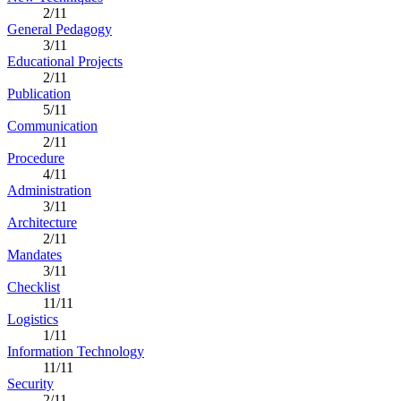
2/11
General Pedagogy
3/11
Educational Projects
2/11
Publication
5/11
Communication
2/11
Procedure
4/11
Administration
3/11
Architecture
2/11
Mandates
3/11
Checklist
11/11
Logistics
1/11
Information Technology
11/11
Security
2/11