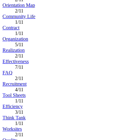
Orientation Map
2/11
Community Life
1/11
Contract
1/11
Organization
5/11
Realization
2/11
Effectiveness
7/11
FAQ
2/11
Recruitment
4/11
Tool Sheets
1/11
Efficiency
3/11
Think Tank
1/11
Worksites
2/11