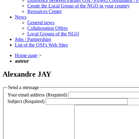
Difference between Partner OSI / Project Coordinator /
Create the Local Group of the NGO in your country
Resources Center
News
General news
Collaboration Offers
Local Groups of the NGO
Jobs / Partnerships
List of the OSI’s Web Sites
Home page
>
auteur
Alexandre JAY
Send a message
Your email address (Required)
Subject (Required)