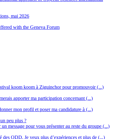
tions, mai 2026
 offered with the Geneva Forum
stival koom koom à Ziguinchor pour promouvoir (...)
merais apporter ma participation concernant (...)
donner mon profil et poser ma candidature à (...)
 un peu plus ?
r un message pour vous présenter au reste du groupe (...)
ssé des ODD. Je veux plus d’expériences et plus de (...)