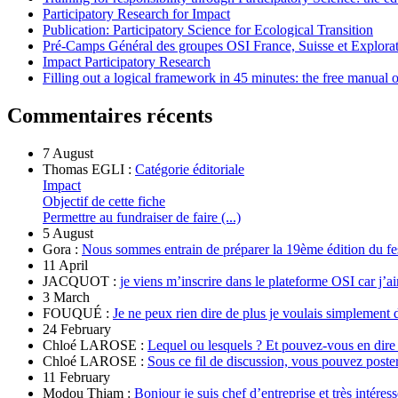
Participatory Research for Impact
Publication: Participatory Science for Ecological Transition
Pré-Camps Général des groupes OSI France, Suisse et Explora
Impact Participatory Research
Filling out a logical framework in 45 minutes: the free manual
Commentaires récents
7 August
Thomas EGLI :
Catégorie éditoriale
Impact
Objectif de cette fiche
Permettre au fundraiser de faire (...)
5 August
Gora :
Nous sommes entrain de préparer la 19ème édition du fe
11 April
JACQUOT :
je viens m’inscrire dans le plateforme OSI car j’ai
3 March
FOUQUÉ :
Je ne peux rien dire de plus je voulais simplement 
24 February
Chloé LAROSE :
Lequel ou lesquels ? Et pouvez-vous en dire
Chloé LAROSE :
Sous ce fil de discussion, vous pouvez poste
11 February
Modou Thiam :
Bonjour je suis chef d’entreprise et très intére