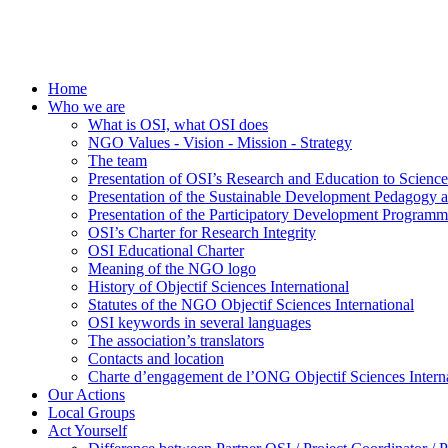
Home
Who we are
What is OSI, what OSI does
NGO Values - Vision - Mission - Strategy
The team
Presentation of OSI’s Research and Education to Scien
Presentation of the Sustainable Development Pedagogy 
Presentation of the Participatory Development Programm
OSI’s Charter for Research Integrity
OSI Educational Charter
Meaning of the NGO logo
History of Objectif Sciences International
Statutes of the NGO Objectif Sciences International
OSI keywords in several languages
The association’s translators
Contacts and location
Charte d’engagement de l’ONG Objectif Sciences Interna
Our Actions
Local Groups
Act Yourself