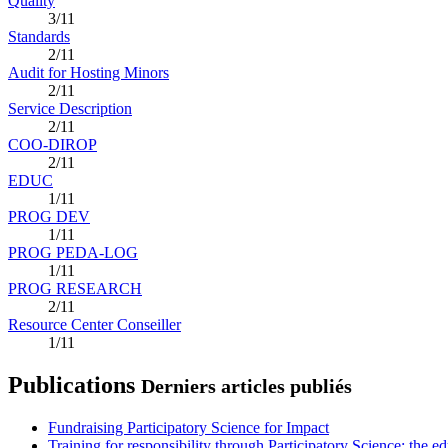
Quality
3/11
Standards
2/11
Audit for Hosting Minors
2/11
Service Description
2/11
COO-DIROP
2/11
EDUC
1/11
PROG DEV
1/11
PROG PEDA-LOG
1/11
PROG RESEARCH
2/11
Resource Center Conseiller
1/11
Publications
Derniers articles publiés
Fundraising Participatory Science for Impact
Training for responsibility through Participatory Science: the e