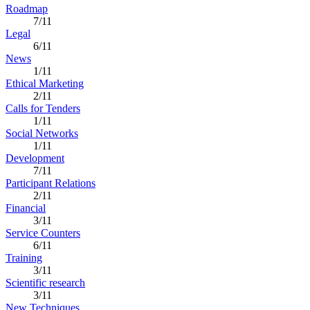
Roadmap
7/11
Legal
6/11
News
1/11
Ethical Marketing
2/11
Calls for Tenders
1/11
Social Networks
1/11
Development
7/11
Participant Relations
2/11
Financial
3/11
Service Counters
6/11
Training
3/11
Scientific research
3/11
New Techniques