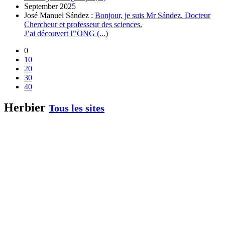
September 2025
José Manuel Sández :
Bonjour, je suis Mr Sández. Docteur
Chercheur et professeur des sciences.
J’ai découvert l’’ONG (...)
0
10
20
30
40
Herbier
Tous les sites