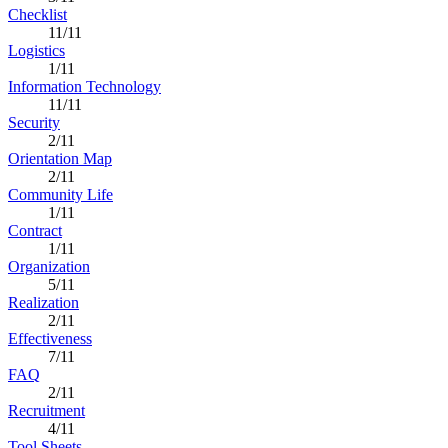
Checklist
11/11
Logistics
1/11
Information Technology
11/11
Security
2/11
Orientation Map
2/11
Community Life
1/11
Contract
1/11
Organization
5/11
Realization
2/11
Effectiveness
7/11
FAQ
2/11
Recruitment
4/11
Tool Sheets