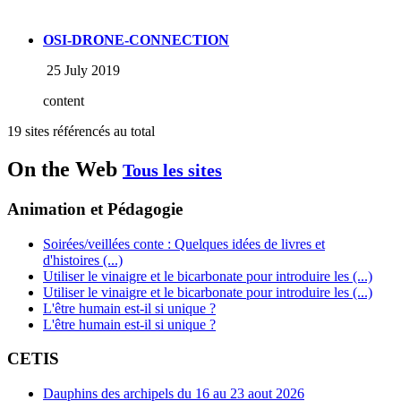
OSI-DRONE-CONNECTION
25 July 2019
content
19 sites référencés au total
On the Web
Tous les sites
Animation et Pédagogie
Soirées/veillées conte : Quelques idées de livres et
d'histoires (...)
Utiliser le vinaigre et le bicarbonate pour introduire les (...)
Utiliser le vinaigre et le bicarbonate pour introduire les (...)
L'être humain est-il si unique ?
L'être humain est-il si unique ?
CETIS
Dauphins des archipels du 16 au 23 aout 2026