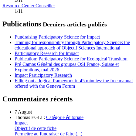
2/11
Resource Center Conseiller
1/11
Publications
Derniers articles publiés
Fundraising Participatory Science for Impact
Training for responsibility through Participatory Science: the
educational approach of Objectif Sciences International
Participatory Research for Impact
Publication: Participatory Science for Ecological Transition
Pré-Camps Général des groupes OSI France, Suisse et
Explorations, mai 2026
Impact Participatory Research
Filling out a logical framework in 45 minutes: the free manual
offered with the Geneva Forum
Commentaires récents
7 August
Thomas EGLI :
Catégorie éditoriale
Impact
Objectif de cette fiche
Permettre au fundraiser de faire (...)