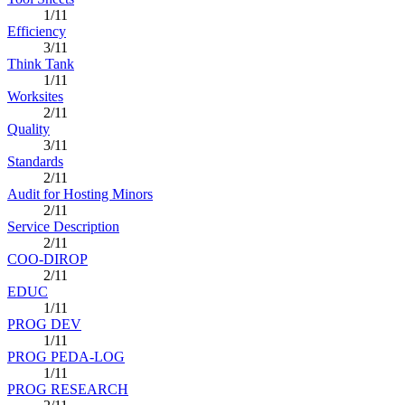
1/11
Efficiency
3/11
Think Tank
1/11
Worksites
2/11
Quality
3/11
Standards
2/11
Audit for Hosting Minors
2/11
Service Description
2/11
COO-DIROP
2/11
EDUC
1/11
PROG DEV
1/11
PROG PEDA-LOG
1/11
PROG RESEARCH