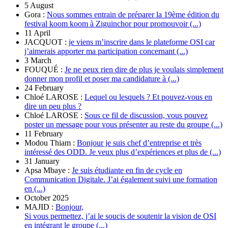
5 August
Gora :
Nous sommes entrain de préparer la 19ème édition du
festival koom koom à Ziguinchor pour promouvoir (...)
11 April
JACQUOT :
je viens m’inscrire dans le plateforme OSI car
j’aimerais apporter ma participation concernant (...)
3 March
FOUQUÉ :
Je ne peux rien dire de plus je voulais simplement
donner mon profil et poser ma candidature à (...)
24 February
Chloé LAROSE :
Lequel ou lesquels ? Et pouvez-vous en
dire un peu plus ?
Chloé LAROSE :
Sous ce fil de discussion, vous pouvez
poster un message pour vous présenter au reste du groupe (...)
11 February
Modou Thiam :
Bonjour je suis chef d’entreprise et très
intéressé des ODD. Je veux plus d’expériences et plus de (...)
31 January
Apsa Mbaye :
Je suis étudiante en fin de cycle en
Communication Digitale. J’ai également suivi une formation
en (...)
October 2025
MAJID :
Bonjour,
Si vous permettez, j’ai le soucis de soutenir la vision de OSI
en intégrant le groupe (...)