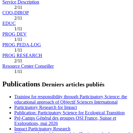
Service Description
2/11
COO-DIROP
2/11
EDUC
1/11
PROG DEV
1/11
PROG PEDA-LOG
1/11
PROG RESEARCH
2/11
Resource Center Conseiller
1/11
Publications
Derniers articles publiés
Training for responsibility through Participatory Science: the
educational approach of Objectif Sciences International
Participatory Research for Impact
Publication: Participatory Science for Ecological Transition
Pré-Camps Général des groupes OSI France, Suisse et
Explorations, mai 2026
Impact Participatory Research