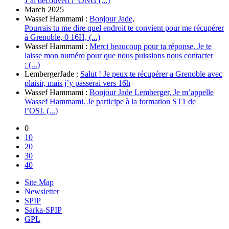
J’ai découvert l’’ONG (...)
March 2025
Wassef Hammami :
Bonjour Jade,
Pourrais tu me dire quel endroit te convient pour me récupérer
à Grenoble, 0 16H, (...)
Wassef Hammami :
Merci beaucoup pour ta réponse. Je te
laisse mon numéro pour que nous puissions nous contacter
: (...)
LembergerJade :
Salut ! Je peux te récupérer a Grenoble avec
plaisir, mais j’y passerai vers 16h
Wassef Hammami :
Bonjour Jade Lemberger, Je m’appelle
Wassef Hammami. Je participe à la formation ST1 de
l’OSI. (...)
0
10
20
30
40
Site Map
Newsletter
SPIP
Sarka-SPIP
GPL