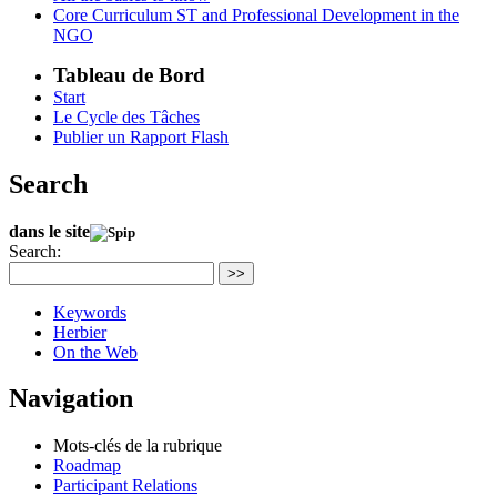
Core Curriculum ST and Professional Development in the
NGO
Tableau de Bord
Start
Le Cycle des Tâches
Publier un Rapport Flash
Search
dans le site
Search:
>>
Keywords
Herbier
On the Web
Navigation
Mots-clés de la rubrique
Roadmap
Participant Relations