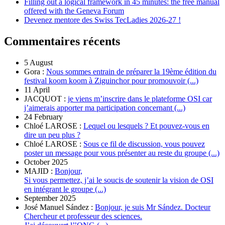
Filling out a logical framework in 45 minutes: the free manual
offered with the Geneva Forum
Devenez mentore des Swiss TecLadies 2026-27 !
Commentaires récents
5 August
Gora :
Nous sommes entrain de préparer la 19ème édition du
festival koom koom à Ziguinchor pour promouvoir (...)
11 April
JACQUOT :
je viens m’inscrire dans le plateforme OSI car
j’aimerais apporter ma participation concernant (...)
24 February
Chloé LAROSE :
Lequel ou lesquels ? Et pouvez-vous en
dire un peu plus ?
Chloé LAROSE :
Sous ce fil de discussion, vous pouvez
poster un message pour vous présenter au reste du groupe (...)
October 2025
MAJID :
Bonjour,
Si vous permettez, j’ai le soucis de soutenir la vision de OSI
en intégrant le groupe (...)
September 2025
José Manuel Sández :
Bonjour, je suis Mr Sández. Docteur
Chercheur et professeur des sciences.